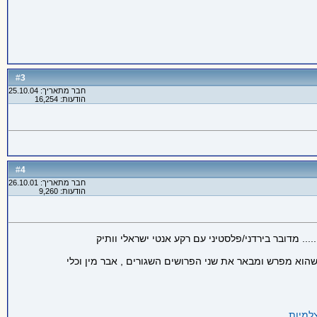
3
#
חבר מתאריך: 25.10.04
הודעות: 16,254
4
#
חבר מתאריך: 26.10.01
הודעות: 9,260
. מדובר בירדני/פלסטיני עם רקע אנטי ישראלי וותיק
מאמרים שלו בו הוא קושר בין המילה ציונות (Zion) לביטוי העברי " זין " תוך שהוא מפרש ומבאר את שני הפרושים השגורים , אבר מין וכלי
למיות
.