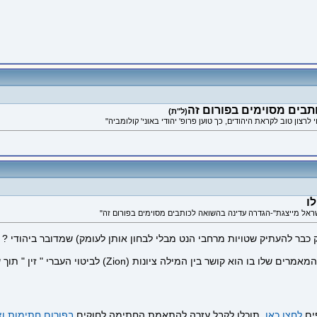
בים מסוימים בפורום זה
(ל"ת)
ו
אל מייצגת"-הגדרה עדינה בהשואה לכותבים מסוימים בפורום זה"
ר להעתיק שטויות מרחבי הנט מבלי לבחון אותן לעומק) שמדובר ביהודי ? ....
הזבל הזה שמצא אצלנו כאמור, תומך ראוי לו ,מפורסם באחד ה
ים
לחצו כאן
. תוכלו לקבל עזרה להתאמת החתימה לחוקים
בפורום חתימות וצ