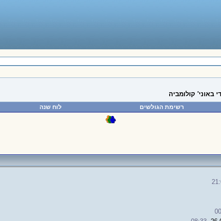
י באוני' קולומביה
רשימת הגולשים
לוח שנה
21
00