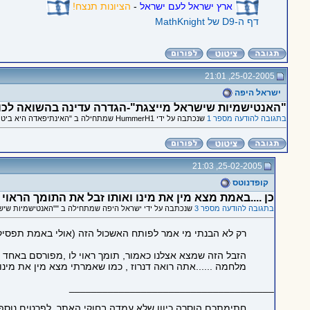
ארץ ישראל לעם ישראל
-
הציונות תנצח!
דף ה-D9 של MathKnight
25-02-2005, 21:01
ישראל היפה
"האנטישמיות שישראל מייצגת"-הגדרה עדינה בהשואה לכות
בתגובה להודעה מספר 1
שנכתבה על ידי HummerH1 שמתחילה ב "האינתיפאדה היא ביטוי לרצון טוב לקראת היהודים, כך טוען פרופ' יהודי באוני' קולומביה"
25-02-2005, 21:03
קופדנוטס
כן ....באמת מצא מין את מינו ואותו זבל את התומך הראוי ל
בתגובה להודעה מספר 3
שנכתבה על ידי ישראל היפה שמתחילה ב ""האנטישמיות שישר
רק לא הבנתי מי אמר לפותח האשכול הזה (אולי באמת תפסיק כב
מלחמה ......אתה רואה דנרוז , כמו שאמרתי מצא מין את מינו
_____________________________________
חתימתכם הוסרה כיוון שלא עמדה בחוקי האתר. לפרטים נוספ