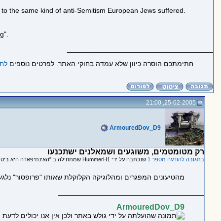
em to the same kind of anti-Semitism European Jews suffered.
g".
_____________________________________
חתימתכם הוסרה כיוון שלא עמדה בחוקי האתר. לפרטים נוספים
לחצ
25-02-2005, 21:00
ArmouredDov_D9
רק מטומטמים, משוגעים ושמאלנים ישתכנעו
בתגובה להודעה מספר 1
שנכתבה על ידי HummerH1 שמתחילה ב "האינתיפאדה היא ביטוי לרצון טוב לקראת היהודים, כך טוען פרופ' יהודי באוני' קולומביה"
מהטיעונים המפגרים ומהלוגיקה הקלוקלת שאותו "פרופסור" נלגע
_____________________________________
ArmouredDov_D9