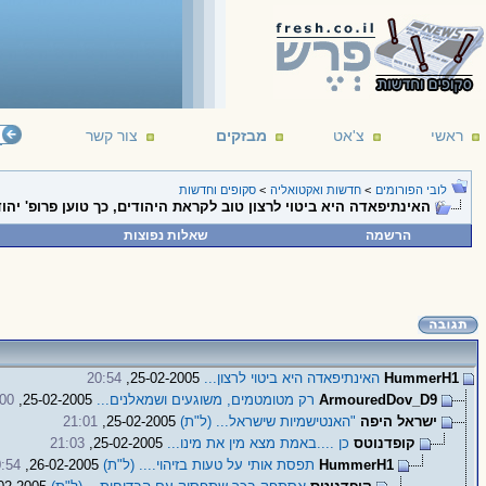
ראשי
צ'אט
מבזקים
צור קשר
לובי הפורומים
>
חדשות ואקטואליה
>
סקופים וחדשות
האינתיפאדה היא ביטוי לרצון טוב לקראת היהודים, כך טוען פרופ' יהוד
הרשמה
שאלות נפוצות
HummerH1
האינתיפאדה היא ביטוי לרצון...
25-02-2005,
20:54
ArmouredDov_D9
רק מטומטמים, משוגעים ושמאלנים...
25-02-2005,
:00
ישראל היפה
"האנטישמיות שישראל... (ל"ת)
25-02-2005,
21:01
קופדנוטס
כן ....באמת מצא מין את מינו...
25-02-2005,
21:03
HummerH1
תפסת אותי על טעות בזיהוי.... (ל"ת)
26-02-2005,
:54