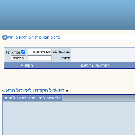
ברוכים הבאים לפורום "סקופים וחדשות". להז
שם משתמש
זכור אותי?
סיסמא
ההודעות של היום
חפש
«
לאשכול הקודם
|
לאשכול הבא
»
כלי אשכול
חפש באשכול זה