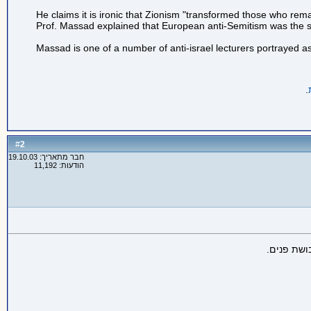
He claims it is ironic that Zionism "transformed those who rem
Prof. Massad explained that European anti-Semitism was the s
Massad is one of a number of anti-israel lecturers portrayed 
.
2
#
חבר מתאריך: 19.10.03
הודעות: 11,192
ושת פנים.