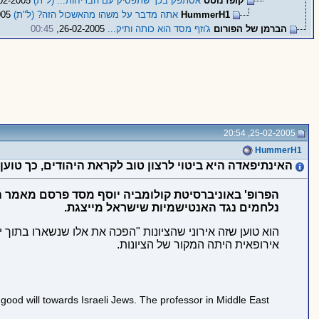
קופדנוטס
אסתפק בכך שתפסיק עם הבדיחות... (ל"ת)
26-02-2005,
HummerH1
אתה מדבר על משהו מהאשכול הזה? (ל"ת)
26-02-2005,
הברמן של הפורום
ג'וזף מסד הוא כותה ותיק...
26-02-2005,
00:45
25-02-2005, 20:54
HummerH1
האינתיפאדה היא ביטוי לרצון טוב לקראת היהודים, כך טוען פ
הפרופ' באוניברסיטת קולומביה יוסף מסד פרסם מאמר ה
נלחמים נגד האנטישמיות שישראל מייצגת.
הוא טוען שזה אירוני שהציונות "הפכה את אלו שנשארו בתוך
אירופאית היתה המקור של הציונות.
ood will towards Israeli Jews. The professor in Middle East