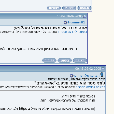
26-02-2005, 10:04
HummerH1
אתה מדבר על משהו מהאשכול הזה?
(ל"ת)
בתגובה להודעה מספר 6
שנכתבה על ידי קופדנוטס שמתחילה ב "אסתפק ב
_____________________________________
חתימתכם הוסרה כיוון שלא עמדה בחוקי האתר. לפר
26-02-2005, 00:45
הברמן של הפורום
מנהל: כלכלה עסקים ושוק ההון, משפטים וצרכנות
ג'וזף מסד הוא כותה ותיק ב-"אל-אהרם"
בתגובה להודעה מספר 1
שנכתבה על ידי HummerH1 שמתחילה ב "האינתיפאדה היא ביטוי לרצון טוב לקראת היהודים, כך טוען פרופ' יהודי באוני' קולומביה"
ו"אנטי ציוני" ותיק וידוע.
הנה תמונתו של הערבי-אמריקאי הזה:
[התמונה הבאה מגיעה מקישור שלא מתחיל ב https ולכן לא הוטמעה בדף כדי לשמור על https תקין: