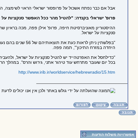
אבל אם כבר נפתח אשכול על פרופסור ישראלי הראוי לשימצה, הנ
פרופ'
ישראלי
בקנדה: "להטיל מהר ככל האפשר סנקציות על 
ההיסטוריון מאוניברסיטת חיפה, פרופ' אילן פפה, מכה
בראיון שה
סנקציות על ישראל.
"
בפלשתין ניתן לראות כעת את תוצאותיהם של 56 שנים בהם נערך טיהור
היחדה במזרח התיכון'", תמה פפה.
"
כדי
לחסל את האפרטהייד יש להטיל סנקציות על ישראל, ולהעביר 
בכל יום שעובר מתרחש עוד טיהור אתני, גירוש והרס". במהלך הר
http://www.irib.ir/worldservice/hebrewradio/15.htm
_____________________________________
אפשרויות משלוח הודעות