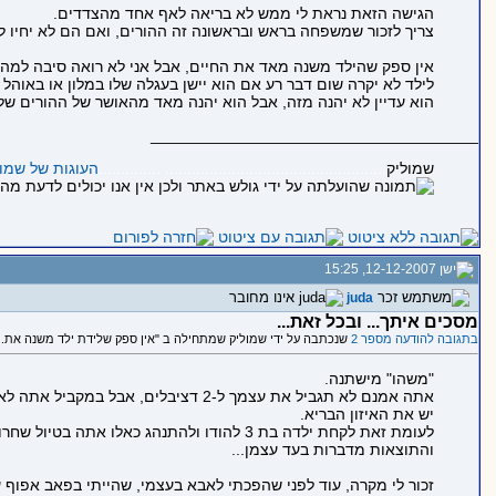
הגישה הזאת נראת לי ממש לא בריאה לאף אחד מהצדדים.
צריך לזכור שמשפחה בראש ובראשונה זה ההורים, ואם הם לא יחיו ל
אין ספק שהילד משנה מאד את החיים, אבל אני לא רואה סיבה למה 
לילד לא יקרה שום דבר רע אם הוא יישן בעגלה שלו במלון או באוהל
הוא עדיין לא יהנה מזה, אבל הוא יהנה מאד מהאושר של ההורים שלו
_____________________________________
שמוליק
.................................................. ..............
העוגות של שמול
12-12-2007, 15:25
juda
מסכים איתך... ובכל זאת...
בתגובה להודעה מספר 2
שנכתבה על ידי שמוליק שמתחילה ב "אין ספק שלידת ילד משנה את...
"משהו" מישתנה.
אתה אמנם לא תגביל את עצמך ל-2 דציבלים, אבל במקביל אתה לא תפעיל את מערכת הסטריאו בבית עם לד-זפלין בווליום של 80 דציבלים...
יש את האיזון הבריא.
לעומת זאת לקחת ילדה בת 3 להודו ולהתנהג כאלו אתה בטיול שחרור מהצבא- גם זה לא לעיניין,
והתוצאות מדברות בעד עצמן...
זכור לי מקרה, עוד לפני שהפכתי לאבא בעצמי, שהייתי בפאב אפוף ע