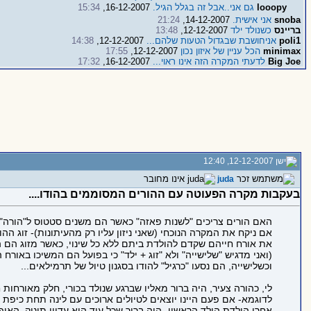
looopy
גם אני..אבל זה בגלל הגיל.
16-12-2007,
15:34
snoba
אני אישית.
14-12-2007,
21:24
בריינס
כשנולד ילד
12-12-2007,
13:48
poli1
אניחושבת שבגדול הטעות שלהם...
12-12-2007,
14:38
minimax
הכל עניין של איזון נכון
12-12-2007,
17:55
Big Joe
לדעתי המקרה הזה אינו ראוי...
16-12-2007,
17:32
12-12-2007, 12:40
juda
בעקבות מקרה הפעוטה עם ההורים המסוממים בהודו....
האם הורים צריכים "לשנות פאזה" כאשר הם משנים סטטוס ל"הורה"
אם ניקח את המקרה הנוכחי (שאני ניזון עליו רק מהעיתונות)- זוג ההו
את אורח חייהם שקדם להולדת ביתם ללא כל שינוי, כאשר מזוג הם ה
(ואני מדגיש "שלישייה" ולא "זוג + ילד" כי בפועל הם המשיכו באורח 
וכשלישייה, הם נסעו "כרגיל" להודו בסגנון טיול של תרמילאים...
לי, כהורה צעיר, היה ברור מאליו שברגע שנולד בכורי, חלק מאורחות
לדוגמא- אם פעם היינו יוצאים לטיולים ארוכים עם לינה תחת כיפת 
אחרי הולדת הילד הראשון- היה ברור שכל עוד הוא עדיין תינוק, האו