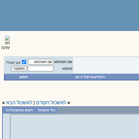
שם משתמש
זכור אותי?
סיסמא
ההודעות של היום
חפש
«
לאשכול הקודם
|
לאשכול הבא
»
כלי אשכול
חפש באשכול זה