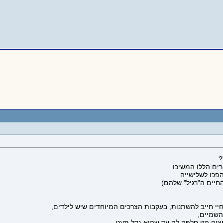
?
רים הללו המשיכו
פכו לשלישייה
החיים ה"רגיל" שלהם)
 חיי חייב להשתנות, בעקבות הצרכים המיוחדים שיש לילדים,
השמיים,
פציה הזו חלפה לה עד שהוא גדל מעט.