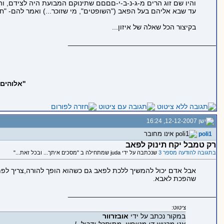
והיו שם זוג הרים מ-ג-נ-ב-י-םםםם שתינוקם המבועת היה לצידם, והם
עד שבא אליהם בעל הפאב ("השופטים", מי שזוכר...) ואמר להם- "חבר'
בקיצור הכל שאלה של איזון...
_____________________________________
''אלוהים
12-12-2007, 16:24
poli1
רק טמבל יקח תינוק לפאב
בתגובה להודעה מספר 3
שנכתבה על ידי juda שמתחילה ב "מסכים איתך... ובכל זאת..."
אבל אדם יכול להמשיך ללכת לפאב גם כשהוא הופך להורה,צריך לפתו
שהפכת לאבא.
_____________________________________
ציטוט:
במקור נכתב על ידי
אובזרוור