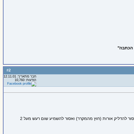
הכתבה''
2
#
חבר מתאריך: 12.11.01
הודעות: 10,760
הם לא יוצאים לבד, ומשאירים את הילד תחת השגחה של מישהו אחר. משעה 20:00 אסור ללכת עם נעלים בבית, אסור להדליק טלווזיה עם קול, אסור להדליק אורות (חוץ מהמקרר) ואסור להשמיע שום רעש מעל 2