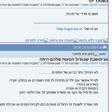
כשנולד ילד
בתגובה להודעה מספר 1
שנכתבה על ידי juda שמתחילה ב "בעקבות מקרה הפעוטה עם ההורים המסוממים בהודו...."
משנים סדרי עדיפויות.
_____________________________________
הבית שלי:
http://ugot.ios.st
12-12-2007, 14:38
poli1
אניחושבת שבגדול הטעות שלהם היתה
בתגובה להודעה מספר 1
שנכתבה על ידי juda שמתחילה ב "בעקבות מקרה הפעוטה עם ההורים המסוממים בהודו...."
לא הטיול,יותר בכיוון של הסמים.............
לטייל אפשר עם ילדים,מתחת לכיפת השמיים או במלון יוקרה
בארץ או בהודו
במטוס רכבת או אוניה.
עם תרמיל על הגב או משרת שסוחב לך את הלואי ויטון
מה שצריך לשנות זה הרגלים מגונים כמו לקיחת סמים או אכילת פטרי
_____________________________________