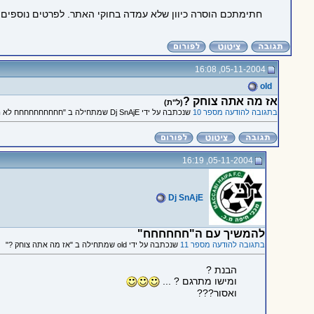
חתימתכם הוסרה כיוון שלא עמדה בחוקי האתר. לפרטים נוספים
05-11-2004, 16:08
old
אז מה אתה צוחק ?
(ל"ת)
בתגובה להודעה מספר 10
שנכתבה על ידי Dj SnAjE שמתחילה ב "חחחחחחחחחח לא הבנתי!"
05-11-2004, 16:19
Dj SnAjE
להמשיך עם ה"חחחחחח"
בתגובה להודעה מספר 11
שנכתבה על ידי old שמתחילה ב "אז מה אתה צוחק ?"
הבנת ?
ומישו מתרגם ? ...
ואסור???