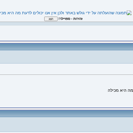
זהירות - ספויילר!