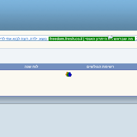
 שבראש
היתרון האנסי |
freedom.fresh.co.il
נושא: ילדה, רוצה לבוא אתי לדירה?
רשימת הגולשים
לוח שנה