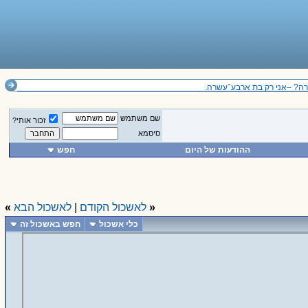
 –אני רק בת ארבע־עשרה.
שם משתמש
זכור אותי?
סיסמא
ההודעות של היום
חפש
«
לאשכול הקודם
|
לאשכול הבא
»
כלי אשכול
חפש באשכול זה