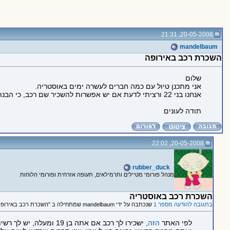
20-05-2008, 21:31
mandelbaum
השכרת רכב באירופה
שלום
אני מתכנן טיול עם כמה חברים לעשרה ימים באוסטריה.
אנחנו בני 22 ורציתי לדעת אם יש אפשרות להשכיר שם רכב, כי הבנתי שבחלק או בכול הארצות הגבלת הגיל להשכרת רכב היא מינימום 24
תודה לעונים
20-05-2008, 22:02
rubber_duck
מנהל פורומי מטיילים ותרמילאים, תעופה אזרחית ופורומי הלוחות
השכרת רכב באוסטריה
בתגובה להודעה מספר 1
שנכתבה על ידי mandelbaum שמתחילה ב "השכרת רכב באירופה"
לפי האתר
הזה
, ישכירו לך רכב אם אתה בן 19 ומעלה, יש לך רשיון נהיגה לפחות שנה