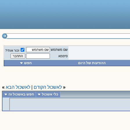
שם משתמש
זכור אותי?
סיסמא
ההודעות של היום
חפש
«
לאשכול הקודם
|
לאשכול הבא
»
כלי אשכול
חפש באשכול זה