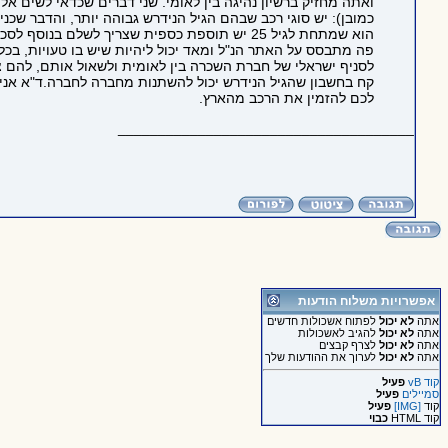
ואתה מחזיק ברשיון נהיגה בין לאומי. שני דברים שכדאי לשים אל
כמובן): יש סוגי רכב שבהם הגיל הנידרש גבוהה יותר, והדבר שכניר
הוא שמתחת לגיל 25 יש תוספת כספית שצריך לשלם בנוסף לסכום השכירות. כל מה שכתבתי
פה מתבסס על האתר הנ"ל ומאד יכול ליהיות שיש בו טעויות, בכ
לסניף ישראלי של חברת השכרה בין לאומית ולשאול אותם, להם צר
קח בחשבון שהגיל הנידרש יכול להשתנות מחברה לחברה.ד"א אני
לכם להזמין את הרכב מהארץ.
_____________________________________
אפשרויות משלוח הודעות
אתה
לא יכול
לפתוח אשכולות חדשים
אתה
לא יכול
להגיב לאשכולות
אתה
לא יכול
לצרף קבצים
אתה
לא יכול
לערוך את ההודעות שלך
קוד vB
פעיל
סמיילים
פעיל
קוד
[IMG]
פעיל
קוד HTML
כבוי