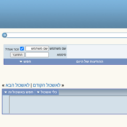
שם משתמש
זכור אותי?
סיסמא
ההודעות של היום
חפש
«
לאשכול הקודם
|
לאשכול הבא
»
כלי אשכול
חפש באשכול זה