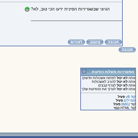
הגיוני שבשגרירות הסינית ידעו הכי טוב, לא?
_____________________________________
אפשרויות משלוח הודעות
אתה
לא יכול
לפתוח אשכולות חדשים
אתה
לא יכול
להגיב לאשכולות
אתה
לא יכול
לצרף קבצים
אתה
לא יכול
לערוך את ההודעות שלך
קוד vB
פעיל
סמיילים
פעיל
קוד
[IMG]
פעיל
קוד HTML
כבוי