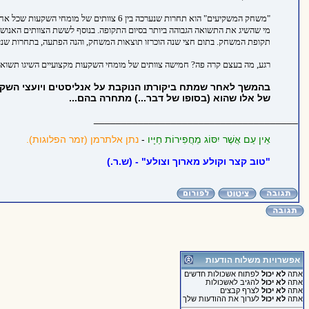
"משחק המשקיעים" הוא תחרות שנערכה בין 6
מי שהשיג את התשואה הגבוהה ביותר בסיום התקופה. בנוסף לששת הצוותים האנושיים
תקופת המשחק. בתום חצי שנה הוכרזו תוצאות המשחק, והנה הפתעה, בתחרות שנערכ
רגע, מה בעצם קרה פה? חמישה צוותים של מומחי השקעות מקצועיים השיגו תשואה 
בהמשך לאחר שמתח ביקורתו הנוקבת על אנליסטים ויועצי השקעו
של אלו שהוא (בסופו של דבר...) מתחרה בהם...
_____________________________________
אֵין עַם אֲשֶׁר יִסּוֹג מֵחֲפִירוֹת חַיָּיו
-
נתן אלתרמן (זמר הפלוגות).
"טוב קצר וקולע מארוך וצולע" - (ש.ר.)
אפשרויות משלוח הודעות
אתה
לא יכול
לפתוח אשכולות חדשים
אתה
לא יכול
להגיב לאשכולות
אתה
לא יכול
לצרף קבצים
אתה
לא יכול
לערוך את ההודעות שלך