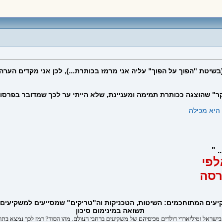
שיטת "הפוך על הפוך" עליה אני מרמז בכותרת...), לכן אני מקדים הער
" שהוצגה ככותרת תמימה ומעניינת, שלא הייתי ער לכך שמדובר בפרסום
 "
לפי
רסה
קיעים המתוחכמים: השיטות, הטכניקות וה"טריקים" שמסייעים למשקיעי
תשואה במינימום סיכון
 בישראל ומיליארדי דולרים מכיסיהם של משקיעים ברחבי העולם. מהו הסוד? רמז לכך נמצא בתו