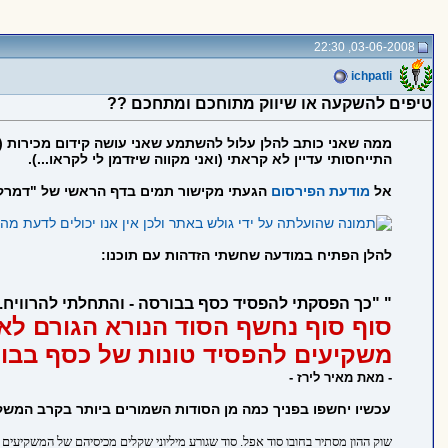
03-06-2008, 22:30
ichpatli
טיפים להשקעה או שיווק מתוחכם ומתחכם ??
ממה שאני כותב להלן עלול להשתמע שאני עושה קידום מכירות (ב
התייחסותי עדיין לא קראתי (ואני מקווה שיזדמן לי לקראו...).
אל
מודעת הפירסום
הגעתי מקישור תמים בדף הראשי של "דמרקר
להלן הפתיח במודעה שחשתי הזדהות עם תוכנו:
" "כך הפסקתי להפסיד כסף בבורסה - והתחלתי להרוויח...
סוף סוף נחשף הסוד הנורא הגורם לא
משקיעים להפסיד טונות של כסף בבו
- מאת מאיר לירז -
עכשיו יחשפו בפניך כמה מן הסודות השמורים ביותר בקרב המש
שוק ההון מסתיר בחובו סוד אפל. סוד שגורע מיליוני שקלים מכיסיהם של המשקיעים