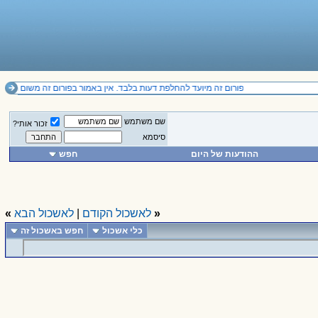
פורום זה מיועד להחלפת דעות בלבד. אין באמור בפורום זה משום תחליף לייעוץ מקצועי ואין להסתמך על הנכתב בו. 
שם משתמש
זכור אותי?
סיסמא
ההודעות של היום
חפש
«
לאשכול הקודם
|
לאשכול הבא
»
כלי אשכול
חפש באשכול זה