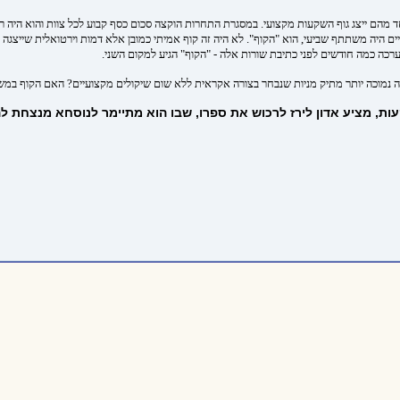
 צוותים של מומחי השקעות שכל אחד מהם ייצג גוף השקעות מקצועי. במסגרת התחרות הוקצה סכום כסף קבוע לכל צ
 היה משתתף שביעי, הוא "הקוף". לא היה זה קוף אמיתי כמובן אלא דמות וירטואלית שייצגה 
ה כמה חודשים לפני כתיבת שורות אלה - "הקוף" הגיע למקום השני.
נמוכה יותר מתיק מניות שנבחר בצורה אקראית ללא שום שיקולים מקצועיים? האם הקוף במשחק
ת, מציע אדון לירז לרכוש את ספרו, שבו הוא מתיימר לנוסחא מנצחת ל