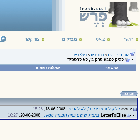
ראשי
צ'אט
מבזקים
צור קשר
לובי הפורומים
>
תחביבים
>
בעלי חיים
קליק לטבע פרק ב', לא להפסיד
הרשמה
שאלות נפוצות
eva_z
קליק לטבע פרק ב', לא להפסיד
18-06-2008,
15:28
LetterToElise
באמת יש שם כמה תמונות ממש...
20-06-2008,
16:27