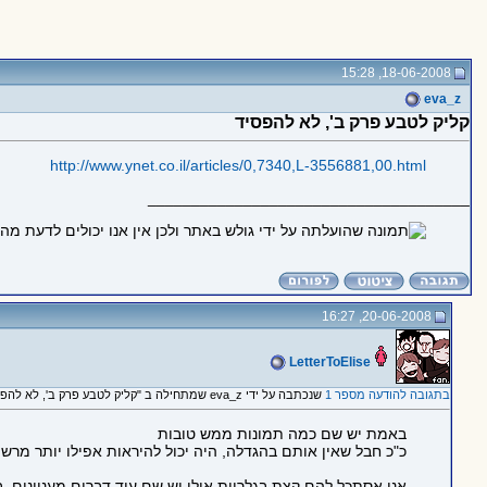
18-06-2008, 15:28
eva_z
קליק לטבע פרק ב', לא להפסיד
http://www.ynet.co.il/articles/0,7340,L-3556881,00.html
_____________________________________
20-06-2008, 16:27
LetterToElise
בתגובה להודעה מספר 1
שנכתבה על ידי eva_z שמתחילה ב "קליק לטבע פרק ב', לא להפסיד"
באמת יש שם כמה תמונות ממש טובות
כ"כ חבל שאין אותם בהגדלה, היה יכול להיראות אפילו יותר מרשי
אני אסתכל להם קצת בגלריות אולי יש שם עוד דברים מעניינים. 