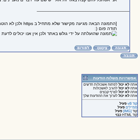
_____________________________________
[התמונה הבאה מגיעה מקישור שלא מתחיל ב https ולכן לא הוטמעה בדף כדי לשמור על https תקין:
תודה פום (:
אפשרויות משלוח הודעות
אתה
לא יכול
לפתוח אשכולות חדשים
אתה
לא יכול
להגיב לאשכולות
אתה
לא יכול
לצרף קבצים
אתה
לא יכול
לערוך את ההודעות שלך
קוד vB
פעיל
סמיילים
פעיל
קוד
[IMG]
פעיל
קוד HTML
כבוי