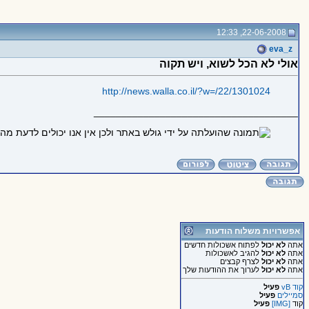
22-06-2008, 12:33
eva_z
אולי לא הכל לשוא, ויש תקוה
http://news.walla.co.il/?w=/22/1301024
_____________________________________
אפשרויות משלוח הודעות
אתה
לא יכול
לפתוח אשכולות חדשים
אתה
לא יכול
להגיב לאשכולות
אתה
לא יכול
לצרף קבצים
אתה
לא יכול
לערוך את ההודעות שלך
קוד vB
פעיל
סמיילים
פעיל
קוד
[IMG]
פעיל