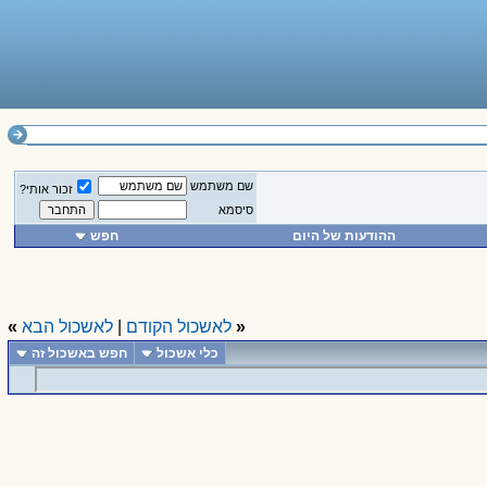
שם משתמש
זכור אותי?
סיסמא
ההודעות של היום
חפש
«
לאשכול הקודם
|
לאשכול הבא
»
כלי אשכול
חפש באשכול זה