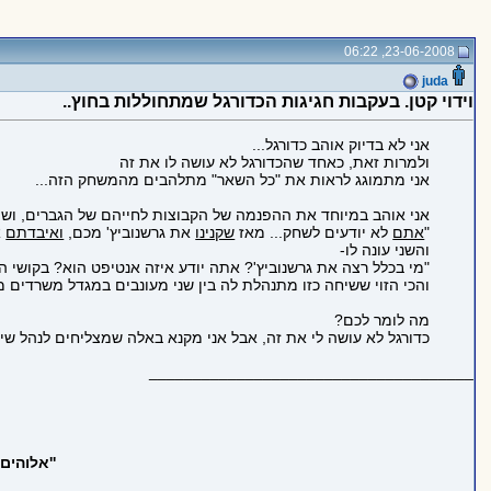
23-06-2008, 06:22
juda
וידוי קטן. בעקבות חגיגות הכדורגל שמתחוללות בחוץ..
אני לא בדיוק אוהב כדורגל...
ולמרות זאת, כאחד שהכדורגל לא עושה לו את זה
אני מתמוגג לראות את "כל השאר" מתלהבים מהמשחק הזה...
אני אוהב במיוחד את ההפנמה של הקבוצות לחייהם של הגברים, ושיח
"
אתם
לא יודעים לשחק... מאז
שקנינו
את גרשנוביץ' מכם,
ואיבדתם
א
והשני עונה לו-
"מי בכלל רצה את גרשנוביץ'? אתה יודע איזה אנטיפט הוא? בקושי 
והכי הזוי ששיחה כזו מתנהלת לה בין שני מעונבים במגדל משרדים ממ
מה לומר לכם?
כדורגל לא עושה לי את זה, אבל אני מקנא באלה שמצליחים לנהל שיח
_____________________________________
''אלוהים