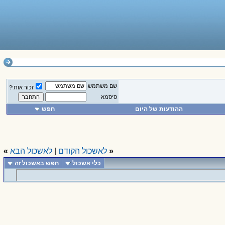
שם משתמש
זכור אותי?
סיסמא
ההודעות של היום
חפש
«
לאשכול הקודם
|
לאשכול הבא
»
כלי אשכול
חפש באשכול זה