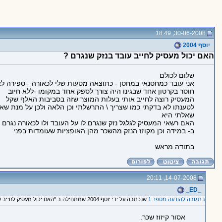
30-06-2008, 18:49
יוסף 2004
האם יכול מעסיק לחייב עובד בנזק שנגרם ?
שלום לכולם
אני עובד כמחסנאי במחסן - כתוצאה מטעות שלי לכאורה - ספירה ל
חוסר בקרטון אחד שבגינו היה צורך לספק אחד במקומו -ללא חיוב
המעסיק רוצה לחייב אותי בעלות המוצר שזה בסביבות האלף שקל
לטענתו לא בדקתי כמו שצריך \ התרשלתי וכן הלאה ולכן על מנת שאל
שאלתי היא
האם רשאי המעסיק לגלגל נזק שנגרם לו על העובד ולו לכאורה נגרם ל
ב- במידה וכן מקוזז הנזק מהשכר מהן האופציות שעומדות בפני
בתודה מראש
14-07-2008, 20:11
_ED_
בתגובה להודעה מספר 1
שנכתבה על ידי יוסף 2004 שמתחילה ב "האם יכול מעסיק לחייב עובד בנזק שנגרם ?"
אסור קיזוז שכר.