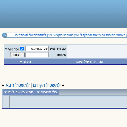
באמור בפורום זה משום תחליף לייעוץ משפטי מקצועי ואין להסתמך על הנכתב בו
שם משתמש
זכור אותי?
סיסמא
ההודעות של היום
חפש
«
לאשכול הקודם
|
לאשכול הבא
»
כלי אשכול
חפש באשכול זה