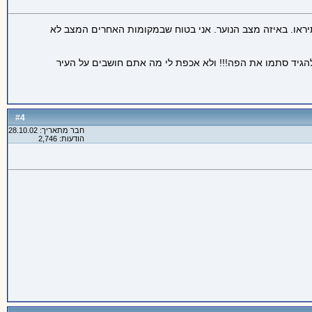
ל לרדת לו דם. וחוץ מזה, אני מסכים שאריאל יפה והכל אבל 12 כיכרות?! זה מוגזם תיראו. באיזה מצב הנוער. אני בטוח שבמקומות האחרים המצב לא
 להגיד סתמו את הפה!!! ולא אכפת לי מה אתם חושבים על העיר
4
#
חבר מתאריך: 28.10.02
הודעות: 2,746