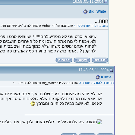
05-11-2004, 16:58
Big_White
חחח...
בתגובה להודעה מספר 4
שנכתבה על ידי Arthur שמתחילה ב "אם עשיתם את הסרט בשבילכם אז למה אתם מפרסמים אותו פה?"
שיוציאו סרט אני לא מפריע להם!!!!!!. שיוצאיו סרט ויפרס
ולא אכפת לי מה אתה חושב ומה כל האחרים חושבים לא ני
לפחות אנחנו עושים משהו שלא כמוך בטח יושב בבית ומג
ילד קטן ?!. אתה בושה לפורום ועוד כמה אנשים פה פשו
05-11-2004, 17:48
Kurtie
בתגובה להודעה מספר 3
שנכתבה על ידי Big_White שמתחילה ב "זה ...."
אני לא יודע מה איתכם ובעיר שלכם ואיך אתם מעבירים א
אני יוצא עם החברים למקומות שלא כוללים חיטוט באף והוצ
לא אני לא יושב בבית כל היום ומגרבץ
_____________________________________