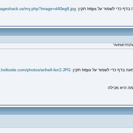
imageshack.us/my.php?image=d40eg8.jpg
n.hollosite.com/photos/arihell-lior2.JPG