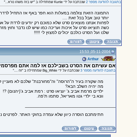
בתגובה להודעה מספר 2
שנכתבה על ידי Kurtie שמתחילה ב "יש בזה משהו נורא..."
יותר טוב אבל בכל זאת ....
לפחות אנחנו מוצאים סרט שלא כמוכם רק יודעים לרדת על אנש
כשה תוציאו סרט על איכות ועריכה כמו שיש לנו נדבר וחוץ מ
שלנו ועל הסרט כולכם יכולים למצוץ לי !!!!!
05-11-2004, 15:53
Arthur
אם עשיתם את הסרט בשבילכם אז למה אתם מפרסמים
בתגובה להודעה מספר 3
שנכתבה על ידי Big_White שמתחילה ב "זה ...."
מה שקורה בעיר ה"הרוסה" וה"מחורבנת" שלכם לא מעניין לי ת
מה יהיה השלב הבא?
ילדים מרמת אביב ג' יוציאו סרט : רמת אביב ג'(יהנום) ?!
וונא בי ילדי גטו מאריאל, סתמו ת'פה.
_____________________________________
חתימתכם הוסרה כיוון שלא עמדה בחוקי האתר. לפרטים נ