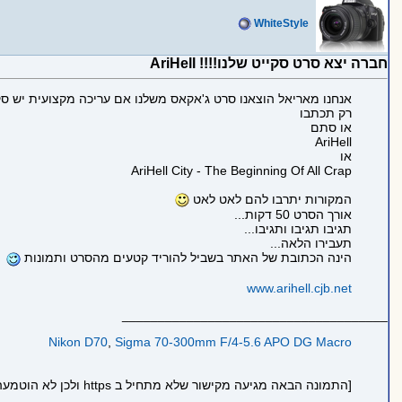
WhiteStyle
חברה יצא סרט סקייט שלנו!!!! AriHell
אנחנו מאריאל הוצאנו סרט ג'אקאס משלנו אם עריכה מקצועית יש סקי
רק תכתבו
או סתם
AriHell
או
AriHell City - The Beginning Of All Crap
המקורות יתרבו להם לאט לאט
אורך הסרט 50 דקות...
תגיבו תגיבו ותגיבו...
תעבירו הלאה...
הינה הכתובת של האתר בשביל להוריד קטעים מהסרט ותמונות
www.arihell.cjb.net
_____________________________________
Nikon D70
,
Sigma 70-300mm F/4-5.6 APO DG Macro
[התמונה הבאה מגיעה מקישור שלא מתחיל ב https ולכן לא הוטמעה בדף כדי לשמור על https תקין: