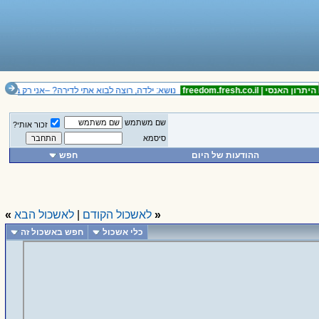
ון האנסי |
freedom.fresh.co.il
נושא: ילדה, רוצה לבוא אתי לדירה? –אני רק בת ארבע
שם משתמש
זכור אותי?
סיסמא
ההודעות של היום
חפש
«
לאשכול הקודם
|
לאשכול הבא
»
כלי אשכול
חפש באשכול זה