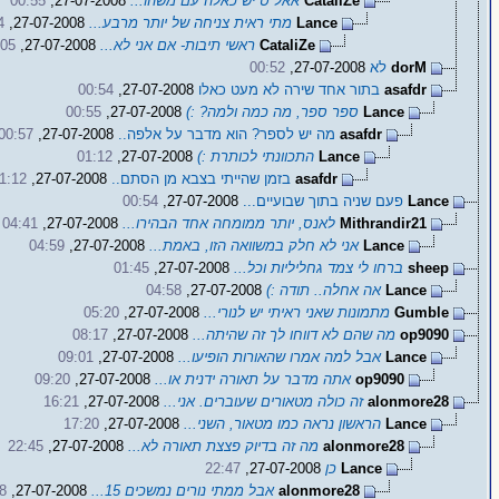
CataliZe
אאל"ט יש כאלה עם משהו...
27-07-2008,
00:55
Lance
מתי ראית צניחה של יותר מרבע...
27-07-2008,
4
CataliZe
ראשי תיבות- אם אני לא...
27-07-2008,
:05
dorM
לא
27-07-2008,
00:52
asafdr
בתור אחד שירה לא מעט כאלו
27-07-2008,
00:54
Lance
ספר ספר, מה כמה ולמה? :)
27-07-2008,
00:55
asafdr
מה יש לספר? הוא מדבר על אלפה..
27-07-2008,
00:57
Lance
התכוונתי לכותרת :)
27-07-2008,
01:12
asafdr
בזמן שהייתי בצבא מן הסתם..
27-07-2008,
1:12
Lance
פעם שניה בתוך שבועיים...
27-07-2008,
00:54
Mithrandir21
לאנס, יותר ממומחה אחד הבהירו...
27-07-2008,
04:41
Lance
אני לא חלק במשוואה הזו, באמת...
27-07-2008,
04:59
sheep
ברחו לי צמד גחליליות וכל...
27-07-2008,
01:45
Lance
אה אחלה.. תודה :)
27-07-2008,
04:58
Gumble
מתמונות שאני ראיתי יש לנורי...
27-07-2008,
05:20
op9090
מה שהם לא דווחו לך זה שהיתה...
27-07-2008,
08:17
Lance
אבל למה אמרו שהאורות הופיעו...
27-07-2008,
09:01
op9090
אתה מדבר על תאורה ידנית או...
27-07-2008,
09:20
alonmore28
זה כולה מטאורים שעוברים. אני...
27-07-2008,
16:21
Lance
הראשון נראה כמו מטאור, השני...
27-07-2008,
17:20
alonmore28
מה זה בדיוק פצצת תאורה לא...
27-07-2008,
22:45
Lance
כן
27-07-2008,
22:47
alonmore28
אבל ממתי נורים נמשכים 15...
27-07-2008,
8