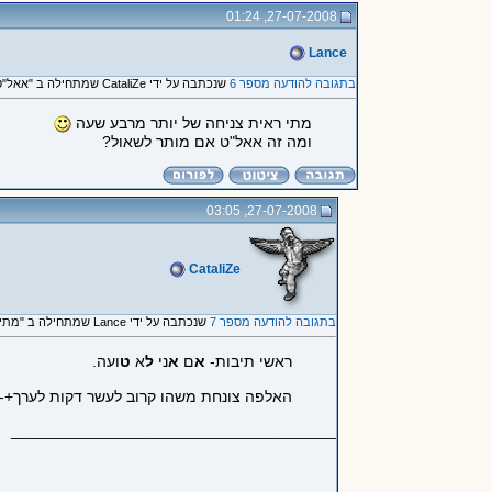
27-07-2008, 01:24
Lance
בתגובה להודעה מספר 6
שנכתבה על ידי CataliZe שמתחילה ב "אאל"ט יש כאלה עם משהו כמו..."
מתי ראית צניחה של יותר מרבע שעה
ומה זה אאל"ט אם מותר לשאול?
27-07-2008, 03:05
CataliZe
בתגובה להודעה מספר 7
שנכתבה על ידי Lance שמתחילה ב "מתי ראית צניחה של יותר מרבע..."
ראשי תיבות-
א
ם
א
ני
ל
א
ט
ועה.
האלפה צונחת משהו קרוב לעשר דקות לערך+-, מ
_____________________________________