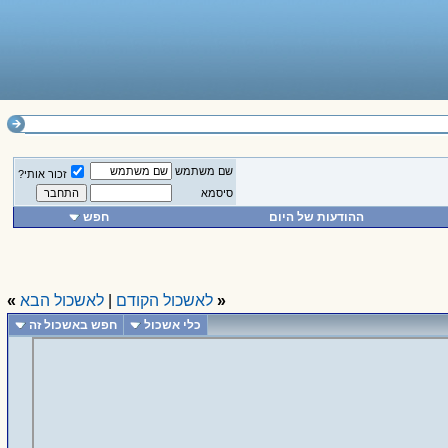
שם משתמש
זכור אותי?
סיסמא
ההודעות של היום
חפש
«
לאשכול הקודם
|
לאשכול הבא
»
כלי אשכול
חפש באשכול זה