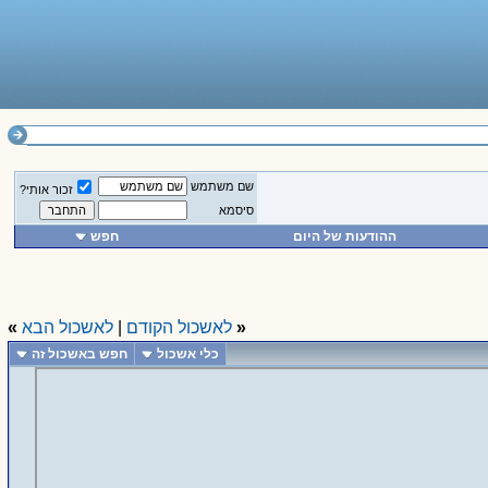
שם משתמש
זכור אותי?
סיסמא
ההודעות של היום
חפש
«
לאשכול הקודם
|
לאשכול הבא
»
כלי אשכול
חפש באשכול זה