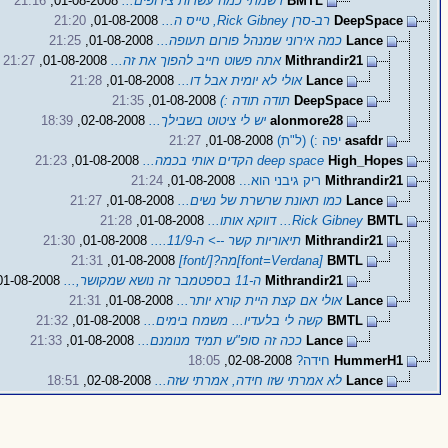
BMTL
רשמתי כמה עשרות צירופים...
01-08-2008,
21:16
DeepSpace
רב-סרן Rick Gibney, טייס ה...
01-08-2008,
21:20
Lance
כמה אירוני שמנהל פורום תעופה...
01-08-2008,
21:25
Mithrandir21
אתה פשוט חייב להפוך את זה...
01-08-2008,
21:27
Lance
אולי לא יומית אבל דו...
01-08-2008,
21:28
DeepSpace
תודה תודה :)
01-08-2008,
21:35
alonmore28
יש לי ציטוט בשבילך...
02-08-2008,
18:39
asafdr
יפה :) (ל"ת)
01-08-2008,
21:27
High_Hopes
deep space הקדים אותי בכמה...
01-08-2008,
21:23
Mithrandir21
ריק גיבני הוא...
01-08-2008,
21:24
Lance
כמו תאונת שרשרת של נשים...
01-08-2008,
21:27
BMTL
Rick Gibney... דווקא אותו...
01-08-2008,
21:28
Mithrandir21
תיאוריות קשר --> ה-11/9....
01-08-2008,
21:30
BMTL
[font=Verdana]מה?[/font]
01-08-2008,
21:31
Mithrandir21
ה-11 בספטמבר זה נושא שמקושר,...
01-08-2008,
Lance
אולי אם קצת היית קורא יותר...
01-08-2008,
21:31
BMTL
קשה לי בלעדיו... משמח בימים...
01-08-2008,
21:32
Lance
ככה זה סופ"ש תמיד מנומנם...
01-08-2008,
21:33
HummerH1
חידה?
02-08-2008,
18:05
Lance
לא אמרתי שזו חידה, אמרתי שזה...
02-08-2008,
18:51