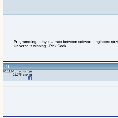
Programming today is a race between software engineers striving
Universe is winning. -Rick Cook
8
#
חבר מתאריך: 08.11.04
הודעות: 21,075