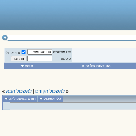
שם משתמש
זכור אותי?
סיסמא
ההודעות של היום
חפש
«
לאשכול הקודם
|
לאשכול הבא
»
כלי אשכול
חפש באשכול זה