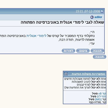
07-12-2008, 15:21
adilor
שאלה לגבי לימודי אנגלית באוניברסיטה הפתוחה
היי,
נתקלתי בדף המסביר על קורס של
לימודי אנגלית
באוניברסיטה הפתו
אשמח לדעות, תודה רבה,
עדי.
אפשרויות משלוח הודעות
אתה
לא יכול
לפתוח אשכולות חדשים
אתה
לא יכול
להגיב לאשכולות
אתה
לא יכול
לצרף קבצים
אתה
לא יכול
לערוך את ההודעות שלך
קוד vB
פעיל
סמיילים
פעיל
קוד
[IMG]
פעיל
קוד HTML
כבוי