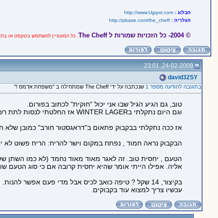
הבלוג :
http://www.Ugiyot.com
הגלריה :
http://pbase.com/the_cheff
© 2004- כל הזכויות שמורות ל
The Cheff
, כל המעוניין להשתמש בטקסט או בתמ
24-02-2009, 23:01
david32SY
בתגובה להודעה מספר 1
שנכתבה על ידי The Cheff שמתחילה ב "משפחת אדמס !"
טוב, גם הגיע הגיל שבו אני יכול "חוקית" לכתוב בפורום.
וגם היום נתקלתי בWINTER LAGER אז החלטתי לנסות לתת רשמים.
אז ככה נתקלתי בבקבוק פתאום ב"דראגסטור חורב" כמובן שלא חשבתי פ
הבקבוק נראה חמוד , נפתח במקום וישר להריח: הריח פשוט לא י
הטעם , יחסית טוב. זה לאגר מאוד מאוד נחמד (לא כמו השתן שקור
אליה. אפילו הייתי אומר שהיא יחסית קרובה אם כי סוג הטעם שו
בקיצור, 14 שקל ? טיפה כואב לכיס אבל מדי פעם אפשר להנות.
עכשיו צריך למצוא עוד בקבוקים.