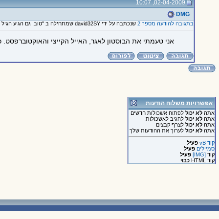
02-04-2009, 10:07
DMG
בתגובה להודעה מספר 2
שנכתבה על ידי david32SY שמתחילה ב "טוב, גם הגיע הגיל שבו אני..."
אני טעמתי את הבוסטון לאגר, האייל הקייצי והאוקטוברפסט. כ
אפשרויות משלוח הודעות
אתה
לא יכול
לפתוח אשכולות חדשים
אתה
לא יכול
להגיב לאשכולות
אתה
לא יכול
לצרף קבצים
אתה
לא יכול
לערוך את ההודעות שלך
קוד vB
פעיל
סמיילים
פעיל
קוד
[IMG]
פעיל
קוד HTML
כבוי