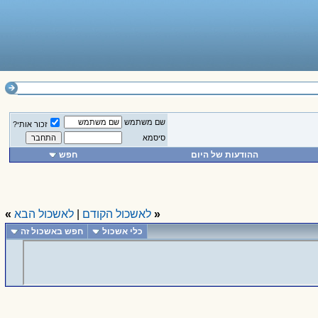
שם משתמש
זכור אותי?
סיסמא
ההודעות של היום
חפש
«
לאשכול הקודם
|
לאשכול הבא
»
כלי אשכול
חפש באשכול זה