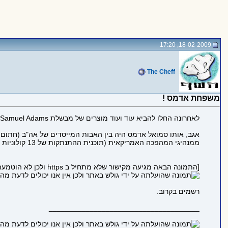
18-02-2009, 17:20
The Cheff
משפחת אדמס !
לאחרונה החלו להביא עוד ועוד מוצרים של מבשלת Samuel Adams מבוסטון ובינהם ה BrewMaster Collection ו Seasonal Beees.
אגב, אותו סמואל אדמס היה בין האבות המייסדים של אה"ב (חתום על
ממנהיגי המהפכה האמריקאית (תוכנית ההתנתקות של 13 קולוניות מבריטניה) והיה אף מכין בירה בעצמו. אדמס לא היה נאה במיוחד ולכן הדמות על הבקבוקים איננה שלו אלא של פול ריבר.
[התמונה הבאה מגיעה מקישור שלא מתחיל ב https ולכן לא הוטמעה בדף כדי לשמור על https תקין:
רשמים בקרוב.
_____________________________________