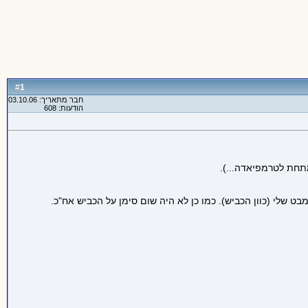
1
#
חבר מתאריך: 03.10.06
הודעות: 608
מתחת לטרמפיאדה...).
 מאוד... זה היה הכוון שבו היה המבט שלי (כוון הכביש). כמו כן לא היה שום סימן על הכביש אח"כ.