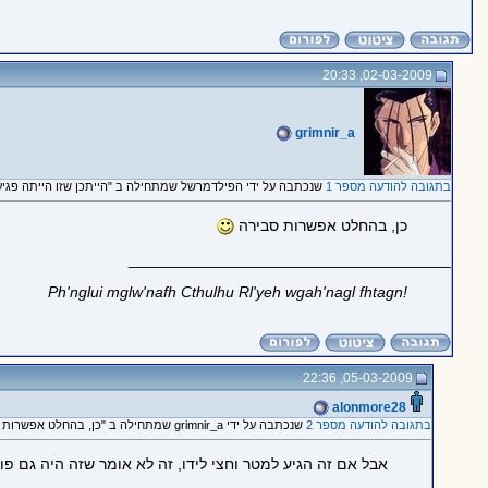
02-03-2009, 20:33
grimnir_a
בתגובה להודעה מספר 1
שנכתבה על ידי הפילדמרשל שמתחילה ב "הייתכן שזו הייתה פגי
כן, בהחלט אפשרות סבירה
_____________________________________
!Ph'nglui mglw'nafh Cthulhu Rl'yeh wgah'nagl fhtagn
05-03-2009, 22:36
alonmore28
בתגובה להודעה מספר 2
שנכתבה על ידי grimnir_a שמתחילה ב "כן, בהחלט אפשרות סבירה :)"
אבל אם זה הגיע למטר וחצי לידו, זה לא אומר שזה היה גם פוג