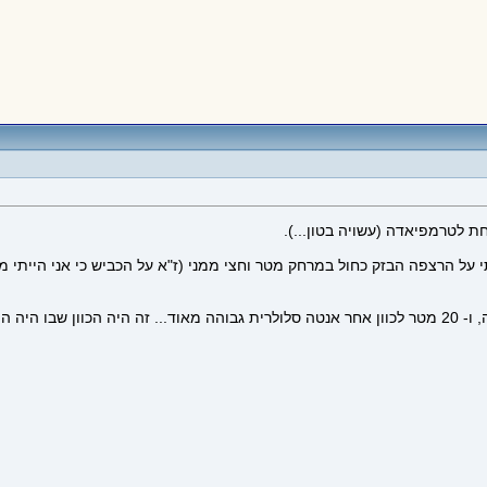
ת לטרמפיאדה (עשויה בטון...).
תי על הרצפה הבזק כחול במרחק מטר וחצי ממני (ז"א על הכביש כי אני הייתי 
במרחק 20 מטר בצד אחד ממני היה עמוד שנאים גבוה, לידו עץ גבוה, ו- 20 מטר לכוון אחר אנטה סלולרית גבוהה