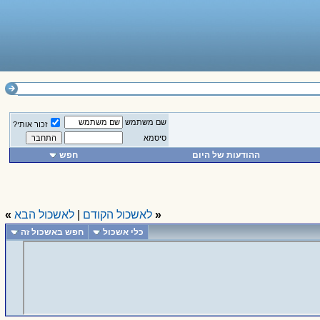
שם משתמש
זכור אותי?
סיסמא
ההודעות של היום
חפש
«
לאשכול הקודם
|
לאשכול הבא
»
כלי אשכול
חפש באשכול זה