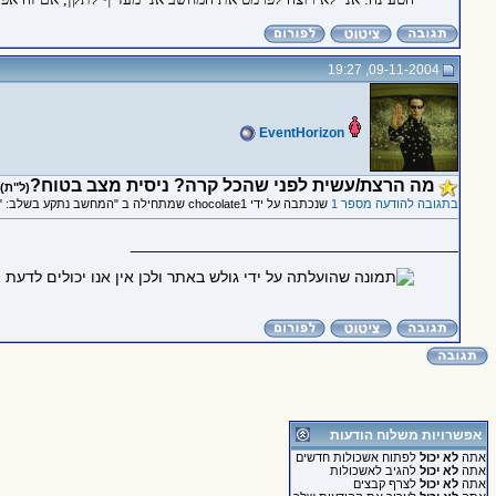
09-11-2004, 19:27
EventHorizon
מה הרצת/עשית לפני שהכל קרה? ניסית מצב בטוח?
(ל"ת)
בתגובה להודעה מספר 1
שנכתבה על ידי chocolate1 שמתחילה ב "המחשב נתקע בשלב: "טוען את ההגדרות אישיות שלך...""
_____________________________________
אפשרויות משלוח הודעות
אתה
לא יכול
לפתוח אשכולות חדשים
אתה
לא יכול
להגיב לאשכולות
אתה
לא יכול
לצרף קבצים