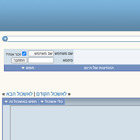
שם משתמש
זכור אותי?
סיסמא
ההודעות של היום
חפש
«
לאשכול הקודם
|
לאשכול הבא
»
כלי אשכול
חפש באשכול זה