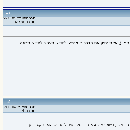
7
#
חבר מתאריך: 25.10.01
הודעות: 42,778
ה המון), אז תעתיק את הדברים מהישן לחדש, תעבור לחדש, תראה
8
#
חבר מתאריך: 29.10.04
הודעות: 4
אבל המחשב נתקע בטעינת ההגדרות של שניהם. כשאני מכניס את הדיסק של ה xp המחשב עולה בצורה רגילה, כשאני מוציא את הדיסק ומפעיל מחדש הוא נתקע בזמן