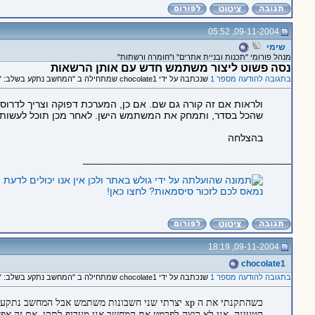
09-11-2004, 05:52
שימי
מנהל פורומי "תכנות ובניית אתרים" ו"חומרה ורשתות"
נסה פשוט ליצור משתמש חדש עם אותן הרשאות
בתגובה להודעה מספר 1
שנכתבה על ידי chocolate1 שמתחילה ב "המחשב נתקע בשלב: "טוען את ההגדרות אישיות שלך...""
ולראות אם זה קורה גם שם. אם כן, המערכת דפוקה וצריך לדרוס
שהכל בסדר, ותמחק את המשתמש הישן. לאחר מכן תוכל לעשות rename למשתמש החדש כדי שיחזור להיות אותו שם כמו הישן שהיה קודם
בהצלחה
_____________________________________
נמאס לכם לזכור סיסמאות? לחצו כאן!
09-11-2004, 18:19
chocolate1
בתגובה להודעה מספר 1
שנכתבה על ידי chocolate1 שמתחילה ב "המחשב נתקע בשלב: "טוען את ההגדרות אישיות שלך...""
הטעינה. אני לא רוצה לפרמט את המחשב אני מעדיף לתקן, אם זה אפשר