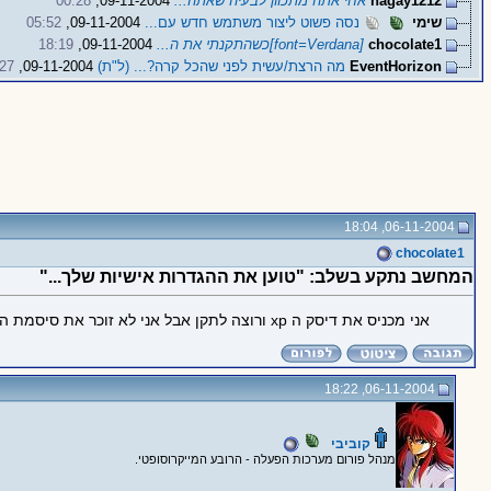
hagay1212
אחי אתה מתכוון לבעיה שאתה...
09-11-2004,
00:28
שימי
נסה פשוט ליצור משתמש חדש עם...
09-11-2004,
05:52
chocolate1
[font=Verdana]כשהתקנתי את ה...
09-11-2004,
18:19
EventHorizon
מה הרצת/עשית לפני שהכל קרה?... (ל"ת)
09-11-2004,
:27
06-11-2004, 18:04
chocolate1
המחשב נתקע בשלב: "טוען את ההגדרות אישיות שלך..."
אני מכניס את דיסק ה xp ורוצה לתקן אבל אני לא זוכר את סיסמת האדמין - מה לעשות?
06-11-2004, 18:22
קוביבי
מנהל פורום מערכות הפעלה - הרובע המייקרוסופטי.