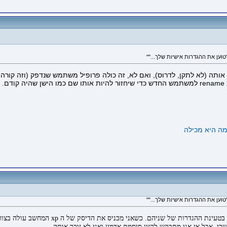
 אותה (לא לתקן, לדרוס), ואם לא, זה כולה פרופיל משתמש שנדפק (וזה קור
.
כשהתקנתי את ה xp יצרתי שני חשבונות משתמש 
י, אבל אז אני מתבקש להזין סיסמת אדמין ואני לא זוכר אותה