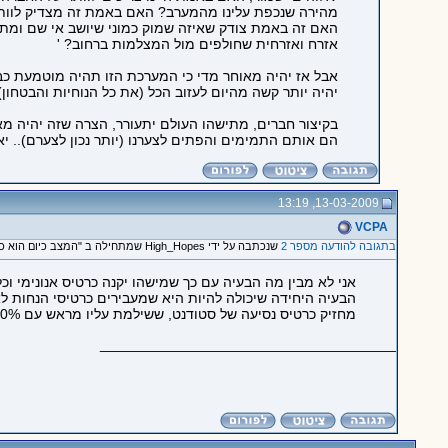
מהירה שנכפת עלינו מהמערב? האם באמת זה מצדיק לוותר 
האם זה באמת צודק שאיזה שמוק כמוני שיושב אי שם ומתפע
אזרח ואזרחית שחולפים מול המצלמות ברחוב? '
אבל אז יהיה מאוחר מדי כי המערכת הזו תהיה מוטמעת כבר
יהיה יותר קשה מהיום לעזוב הכל (את כל הנוחיות והבטחון) 
בקיצור חברים, מתישהו העולם יתעורר, הצרה שזה יהיה מא
הם אותם התמימים והפתים לצערנו (יותר נכון לצערם).. יאל
13-03-2009, 13:19
VCPA
בתגובה להודעה מספר 2
שנכתבה על ידי High_Hopes שמתחילה ב "המצב כיום הוא כל כך נוראי,..."
אני לא מבין מה הבעיה עם כך שמישהו יקנה כרטיס אנונימי ו
הבעיה היחידה שיכולה להיות היא שמעבירים כרטיסי הנחות ל
מחזיק כרטיס נסיעה של סטודנט, ששילמת עליו מראש עם 10% הנחה, הוא יכול לדרוש ממך להציג תעודת סטודנט. אם עשית קומבינה, תקבל קנס על הראש. פשוט מאוד ובלי סיבוכים.
_____________________________________