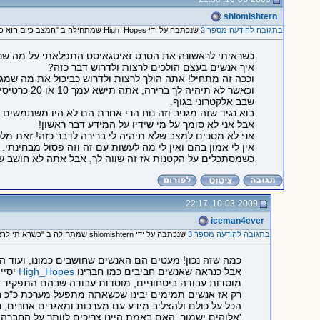
shlomishtern
בתגובה להודעה מספר 2
שנכתבה על ידי High_Hopes שמתחילה ב "המצב כיום הוא כל כך נוראי,..."
כשראיתי לראשונה את הסרט זאיטגאיסט התפלאתי על מה שנאמר ש
איך אנשים בעצם הולכים לרצות ולדרוש דבר כזה?
וככה זה מתחיל! אתה הולך לרצות ולדרוש כביכול את מה שמגי
וכאשר לא תיהיה לך ברירה, אתה תישא עמך 10 או 20 כרטיסים כאלה ותעדיף שיהיה לך
שבב אלקטרוני בגוף.
בוא נגיד שזה מגניב וזה נוח הרי אחרת הם לא היו משתמשים ב
אבל אני לא סומך על מי שידיו על המידע דבר ראשון!
אני לא מסכים למצב שלא תיהיה לי ברירה לדבר כזה! זאת מל
אין לי אמון בהם ואין לי מה לעשות עם זה וזה פסול מבחינתי.
כשמסתכלים על הקטנות אז זה שווה לך, אבל אתה לא חושב שה
10-03-2009, 22:17
iceman4ever
בתגובה להודעה מספר 3
שנכתבה על ידי shlomishtern שמתחילה ב "כשראיתי לראשונה את הסרט..."
כמה שזה נכון! מעטים הם האנשים שחושבים כמונו, ועוד הם
אבל כנראה שאנשים חביבים כמו חברינו
High_Hopes
יסיי
מוסדות עבודה ביטחוניים, מוסדות עבודה שבהם התפקיד שלך
רק אז אנשים תמימים יבינו שכשאתה מתפעל מערכת כ"כ ר
הכל על כולם ולהצליב מידע עם מערכות ומאגרים אחרים, רק 
'אלוהים ישמור, האם באמת היינו צריכים לוותר על החברה