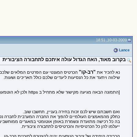
10-03-2009, 18:51
Lance
בקרוב מאוד, האח הגדול עולה איתכם לתחבורה הציבורית
"רב-קו"
נא להכיר את
הכרטיס המגנטי עם הפרטים המלאים שלכם,
שילווה ויתעד את כל הנסיעות ליעדים שלכם כולל תאריכים ושעות.
[התמונה הבאה מגיעה מקישור שלא מתחיל ב https ולכן לא הוטמעה בדף כדי לשמור על https תקין:
ואם חשבתם שיש לכם זכות בחירה בעניין, תחשבו שוב.
כחלק מהמאמצים העולמיים להפוך את החברה המערבית לחברה נטו
בה כל רכישה מתועדת ונשמרת באופן אוטומטי במאגרים ממוחשבים
ייעלמו להן כל הכרטיסיות והכרטיסים לתחבורה ציבורית.
הברירה היחידה של ציבור הנוסעים יהיה להצטרף לתוכנית הרב-קו,