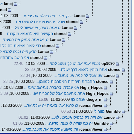
kotej
אח
oned
Lance
ודרך אגב: פה הפלת את עצמך...
11-03-2009,
stoned
צודק. עכשיו צריכים לתפוס את...
11-03-2009,
Lance
נו אתה רואה, אי אפשר לנהל...
11-03-2009,
stoned
הקפיצה היא לדוגמא מוקצנת...
11-03-2009,
Lance
נו, אז אתה מחזק את הטענה...
stoned
כדי ליצור מציאות בה כל ה
Lance
הדיון הזה נכנס למבוי סת
stoned
אני חושב שהתחזיות
op9090
מענין אותי אם יש לך מושג למה...
10-03-2009,
22:40
stoned
אתה מוזמן למצוא דרך יעילה...
10-03-2009,
22:39
Lance
אני אגיד לך למה אני מתנגד....
10-03-2009,
23:04
stoned
החברות היחידות המסרבות למזומן...
10-03-2009,
23:25
High_Hopes
אני עבדתי בחברה מתחום שונה...
10-03-2009,
3
High_Hopes
אתה מתעלם אבל שלחברות יש...
10-03-2009,
23:39
diego_m
אנחנו כן!
11-03-2009,
16:06
iceman4ever
כן כרגע אולי באמת זה ישרת את...
12-03-2009,
2
Gumble
מוזר לי
11-03-2009,
00:50
Lance
אם היה רק כרטיס אנונימי, לא...
11-03-2009,
01:02
Gumble
זה מה שהיה לי מוזר, מדינה...
11-03-2009,
01:06
iceman4ever
זהו מושג שתיכנתו את האוכלוסיה...
14-03-2009,