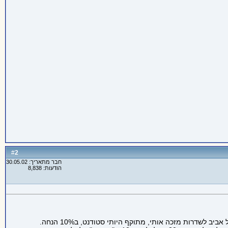
2
#
חבר מתאריך: 30.05.02
הודעות: 8,838
לדוגמא, אני נוסע בכל תחילת שבוע מכפר סבא לשדרות, בדרך מכפר סבא לתל אביב אני משלם מחיר מלא, כי הנסיעה זולה מידיי. הנסיעה מתל אביב לשדרות מזכה אותי, מתוקף היותי סטודנט, ב10% הנחה.