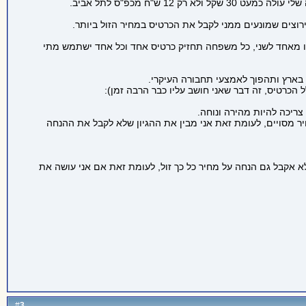
ירוצים שמונעים ממני לקבל את הכרטיס במחיר הזול ביותר.
תו מאחד לשני, כל משפחה תחזיק כרטיס אחד וכל אחד ישתמש מתי
 בארץ ותהפוך לאמצעי תחבורה העיקרי.
כרטיס, זה דבר שאני חושב עליו כבר הרבה זמן):
צריכה להיות מהירה ונוחה.
 צריך לקבל אותה לאורך כל הדרך ולא רק ממחיר מסויים, לעומת זאת אני מבין את ההגיון שלא לקבל את ההנחה
גמא - אם אני עושה נסיעה של 2 שקל ו30 אגורות כל יום אז מן הסתם אני לא אקבל גם הנחה על מחיר כל כך זול, לעומת זאת אם אני עושה את
3
#