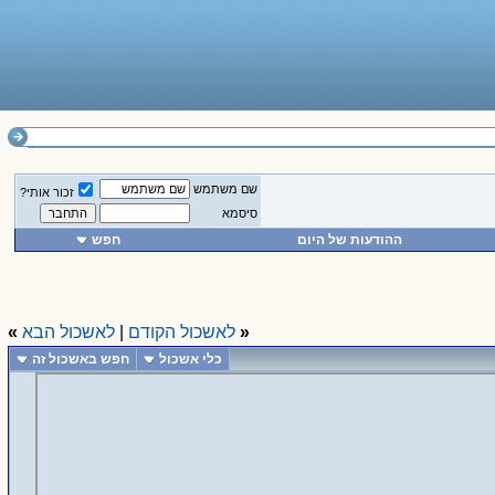
שם משתמש
זכור אותי?
סיסמא
ההודעות של היום
חפש
«
לאשכול הקודם
|
לאשכול הבא
»
כלי אשכול
חפש באשכול זה