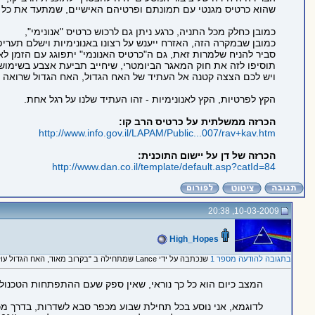
שהוא כרטיס מגנטי עם תמונתם ופרטיהם האישיים, שמתעד את כל ה
כמובן כחלק מכל התניה, כרגע ניתן גם לרכוש כרטיס "אנונימי",
כמובן שבמקרה הזה, האזרח ייענש על רצונו באנונימיות וישלם תעריפ
סביר להניח שלמרות זאת, גם ה"כרטיס האנונמי" יתפוגג עם הזמן 
תוסיפו לזה את חוק המאגר הביומטרי, שיחייב תביעת אצבע בשימוש 
ויש לכם הצצה קטנה אל העתיד של האח הגדול, האח הגדול שרואה הכ
הקץ לפרטיות, הקץ לאנונימיות - זהו העתיד שלנו על רגל אחת.
הכרזה ממשלתית על כרטיס הרב קו:
http://www.info.gov.il/LAPAM/Public...007/rav+kav.htm
הכרזה של דן על יישום התוכנית:
http://www.dan.co.il/template/default.asp?catId=84
10-03-2009, 20:38
High_Hopes
בתגובה להודעה מספר 1
שנכתבה על ידי Lance שמתחילה ב "בקרוב מאוד, האח הגדול עולה איתכם לתחבורה הציבורית"
המצב כיום הוא כל כך נוראי, שאין ספק שעם ההתפתחות הטכנולוג