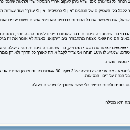
לקבל בלי השטיקים של הנהגים "אין לי כרטיסיה, אין לי עודף" ועוד עשרות ת
בישראל, אם תאפשר את כל ההנחות בכרטיס האנונימי אנשים פשוט יעבירו או
ד הכרחי כדי שתחבורה ציבורית, דבר שאנחנו חייבים לפתח הרבה יותר, תתפתח
ים הם מה שאני מצפה מתחבורה ציבורית(ואני באמת לא אומר את זה בגלל ה
די שאנשים ימצאו את הכסף המדוייק, כדי שתחבורה ציבורית תהיה יעילה היא 
ב. אני רוצה לקבל את ההנחה שמגיעה לי בצורה כללית, אם אני סטודנט שמגיע לו 10% הנחה אני
די מספר אנשים.
בנוסף אני יכול לחשוב על עוד יתרונות שניתן יהיה ליישם בעתיד, לדו
ל הנחה על ריבוי הנסיעות.
וטובוסים ולזכות בפיצוי בלי שאני אצטרך לבצע שום פעולה.