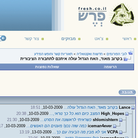
ראשי
צ'אט
מבזקים
צור קשר
פורום תאורי
לובי הפורומים
>
חדשות ואקטואליה
>
תאוריות קשר וחופש המידע
בקרוב מאוד, האח הגדול עולה איתכם לתחבורה הציבורית
הרשמה
שאלות נפוצות
Lance
בקרוב מאוד, האח הגדול עולה...
10-03-2009,
18:51
High_Hopes
המצב כיום הוא כל כך נוראי,...
10-03-2009,
20:38
shlomishtern
כשראיתי לראשונה את הסרט...
10-03-2009,
21:30
iceman4ever
כמה שזה נכון! מעטים הם האנשים...
10-03-2009,
17
VCPA
אני לא מבין מה הבעיה עם כך...
13-03-2009,
13:19