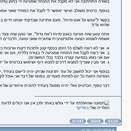
בשורה התחתונה אני לא מקבל את ההנחה שמגיעה לי בחוק (10% הנחה על נסיעות) מפני שלא ניתן לעקוב אחרי המסלול שלי ולראות שהנסיעה שלי עולה כמעט 30 שקל ולא רק 12 ש"ח מכפ"ס לתל אביב.
בנוסף, כרטיס משולב ואישי יאפשר לי לקבל את המחיר שאני אמור 
בקשר ל"עונש על אנונימיות", פעם אחרונה שבדקתי אנחנו חיים 
שהוא צריך.
אתה טוען שזה פגיעה באנונימיות ו"אח גדול", אני טוען שזה צע
אשמח לשמוע הצעה אלטרנטיבית שתוכיח שאני טועה, הדברים הבא
א. אני לא רוצה לשלם כל הזמן בכסף קטן ולחכות דקות ארוכות כ
אם אני נוסע בנסיעה קצרה בלבד (בלי המשכים).
ג. אני מבין שצריך למצוא דרכים למנוע זיוף ושימוש בכרטיס על י
הנסיעה הזאת כל יום לפחות פעמיים, בסופו של דבר אני אוכל לקב
דבר נוסף, הכרטיס אולי יהיה מסוגל בעתיד להוכיח איחורים של א
_____________________________________
הגלריה שלי
בפליקר
10-03-2009, 21:30