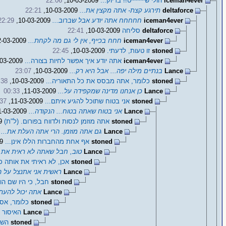
iceman4ever
הולי שיייייייייט!! בדיוק...
10-03-2009,
22:06
deltaforce
תירגע קצת- אתה מקצין את...
10-03-2009,
22:21
iceman4ever
חחחחח אתה יודע אבל שברוב...
10-03-2009,
22:29
deltaforce
סליחה
10-03-2009,
22:41
iceman4ever
חחח בכייף, אין לי גם מה לקחת...
12-03-2009,
stoned
זו טעות, לדעתי.
10-03-2009,
22:45
iceman4ever
אתה יודע איך אפשר לחיות בצורה...
12-03-2009,
Lance
בנתיים מילה יפה... אבל היא רק...
10-03-2009,
23:07
stoned
כלומר, אתה מבסס את כל התאוריה...
10-03-2009,
:38
Lance
כן אנחנו מדינה שמקפידה על...
11-03-2009,
00:33
stoned
אני בטוח שתוכל להגיע איתם...
11-03-2009,
:37
Lance
אני בטוח שאתה בטוח... הנקודה...
11-03-2009,
stoned
אתה מוזמן לנסות ולדווח בפורום. (ל"ת)
11-03-2009,
Lance
גם אתה מוזמן. הרי אתה העלת את...
-2009,
stoned
אף אחת מהחברות הללו אינן...
11-03-2009,
Lance
טוב, חבל שאתה לא ראית את..
stoned
אכן, לא ראיתי את אותה כ
Lance
ראשית אני אתנצל על ה
stoned
חבל, כי היו שם הו
Lance
אתה יכול להעתי
stoned
כלומר, אסו
Lance
האיסור מ
stoned
השא