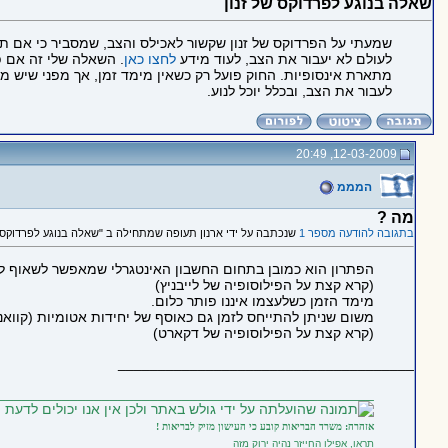
שאלה בנוגע לפרדוקס של זנון
לעולם לא יעבור את הצב, לעוד מידע
לחצו כאן
. השאלה שלי זה אם פת
מתארת אינסופיות. החוק פועל רק כשאין מימד זמן, אך מפני שיש מימ
לעבור את הצב, ובכלל יוכל לנוע.
12-03-2009, 20:49
המממ
מה ?
בתגובה להודעה מספר 1
שנכתבה על ידי ארנון תעופה שמתחילה ב "שאלה בנוגע לפרדוקס ש
הפתרון הוא כמובן בתחום החשבון האינטגרלי שמאפשר לשאוף ל0 עד אין קץ
(קרא קצת על הפילוסופיה של לייבניץ)
מימד הזמן כשלעצמו איננו פותר כלום.
משום שניתן להתייחס לזמן גם כאוסף של יחידות אטומיות (קוואנט
(קרא קצת על הפילוסופיה של דקארט)
_____________________________________
_______________________________________________
אזהרה: משרד הבריאות קובע כי העישון מזיק לבריאות !
תראו, אפילו החייזר נהיה ירוק מזה