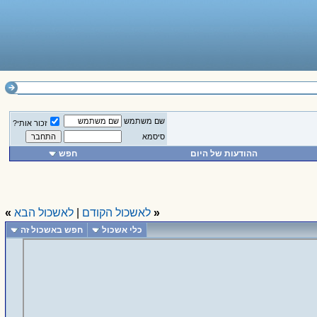
שם משתמש
זכור אותי?
סיסמא
ההודעות של היום
חפש
«
לאשכול הקודם
|
לאשכול הבא
»
כלי אשכול
חפש באשכול זה