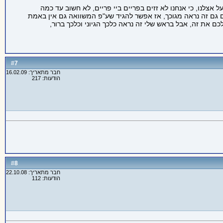
אצלנו, כי אנחנו לא זזים בפריים ביי פריים, לא חשוב עד כמה
 למה אני מתכוון), ומפני שזה ככה הזמן 1.1111 וכן הלאה יכול להתקיים. אם גם זה נראה מגוכך, אז אפשר להגיד שע"פ המשוואה גם אין באמת
 את זה, אבל בראש שלי זה נראה כלכך הגיוני וכלכך ברור,
7
#
חבר מתאריך: 16.02.09
הודעות: 217
8
#
חבר מתאריך: 22.10.08
הודעות: 112