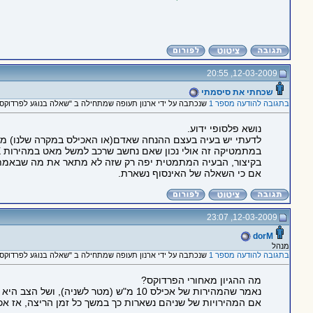
12-03-2009, 20:55
שכחתי את סיסמתי
בתגובה להודעה מספר 1
שנכתבה על ידי ארנון תעופה שמתחילה ב "שאלה בנוגע לפרדוקס ש
נושא פלסופי ידוע.
לדעתי יש בעיה בעצם ההנחה שאדם(או האכילס במקרה שלנו) מתקדם 
במתמטיקה זה אולי נכון שאם נחשב שרכב למשל מאט במהירות X ועל כל Y מטר של האטה הוא מגביר את קצב האטה בנגיד 0.1 אז לכאורה הוא כאילו לעולם לא יגיע לעצירה מוחלטת.
בקיצור, הבעיה המתמטית יפה רק שזה לא מתאר את מה שבאמת קו
אם כי השאלה של האינסוף נשארת.
12-03-2009, 23:07
dorM
מנהל
בתגובה להודעה מספר 1
שנכתבה על ידי ארנון תעופה שמתחילה ב "שאלה בנוגע לפרדוקס ש
מה ההגיון מאחורי הפרדוקס?
נאמר שהמהירות של אכילס 10 מ"ש (מטר לשניה), ושל הצב היא 1 מ"ש.
אם המהירויות של שניהם נשארות כך במשך כל זמן הריצה, אז אכי