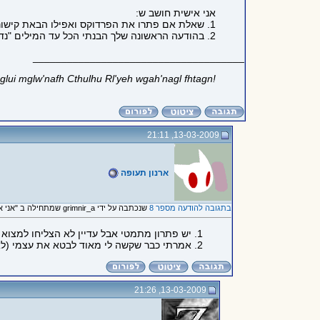
אני אישית חושב ש:
1. שאלת אם פתרו את הפרדוקס ואפילו הבאת קישור, אבל לא קראת מה כתוב שם.
2. בהודעה הראשונה שלך הבנתי הכל עד המילים "נדמה לי שיש לי פיתרון:..." (כולל).
_____________________________________
!Ph'nglui mglw'nafh Cthulhu Rl'yeh wgah'nagl fhtagn
13-03-2009, 21:11
ארנון תעופה
בתגובה להודעה מספר 8
שנכתבה על ידי grimnir_a שמתחילה ב "אני אישית חושב ש: 1. שאלת אם..."
1. יש פתרון מתמטי אבל עדיין לא הצליחו למצוא פתרון הגיוני (שמעתי את זה מהמורה שלי למתמטיקה).
2. אמרתי כבר שקשה לי מאוד לבטא את עצמי (לא רק בהודעה הזו, אלא בכלל), אז תנסה להבין את זה ע"י הודעה מספר 6, ואם עדיין אתה לא מבין אני אנסה להסביר את זה שוב.
13-03-2009, 21:26