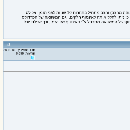
שמעתי על הפרדוקס של זנון שקשור לאכילס והצב, שמסביר כי אם תהיה תחרות ריצה בין האצן האגדי אכילס לבין צב (המהירות של אכילס יותר גבוהה מהצב) והצב מתחיל בתחרות 10 שניות לפני הזמן, אכילס
, כי ניתן לחלק אותה לאינסוף חלקים, וגם המשוואה של הפרדוקס
סוף של המשוואה מתבטל ע"י האינסוף של הזמן, וכך אכילס יוכל
2
#
חבר מתאריך: 30.10.01
הודעות: 8,699