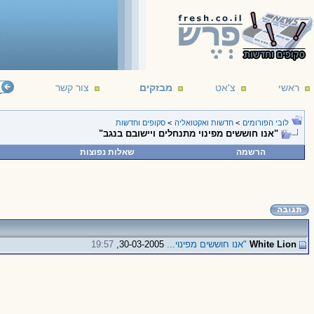
ראשי
צ'אט
מבזקים
צור קשר
לובי הפורומים
>
חדשות ואקטואליה
>
סקופים וחדשות
"אנו חוששים מפינוי מתנחלים ויישובם בנגב"
הרשמה
שאלות נפוצות
White Lion
"אנו חוששים מפינוי...
30-03-2005,
19:57