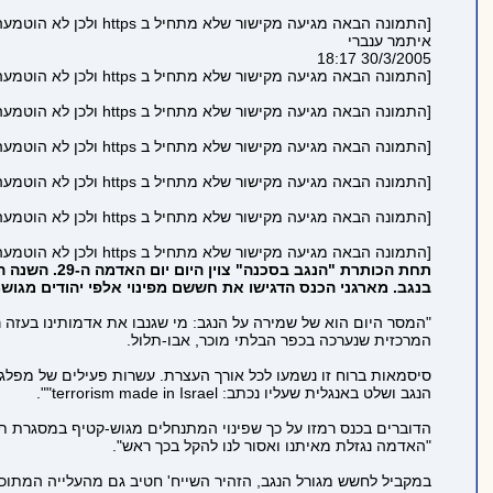
[התמונה הבאה מגיעה מקישור שלא מתחיל ב https ולכן לא הוטמעה בדף כדי לשמור על https תקין:
איתמר ענברי
30/3/2005 18:17
[התמונה הבאה מגיעה מקישור שלא מתחיל ב https ולכן לא הוטמעה בדף כדי לשמור על https תקין:
[התמונה הבאה מגיעה מקישור שלא מתחיל ב https ולכן לא הוטמעה בדף כדי לשמור על https תקין:
[התמונה הבאה מגיעה מקישור שלא מתחיל ב https ולכן לא הוטמעה בדף כדי לשמור על https תקין:
[התמונה הבאה מגיעה מקישור שלא מתחיל ב https ולכן לא הוטמעה בדף כדי לשמור על https תקין:
[התמונה הבאה מגיעה מקישור שלא מתחיל ב https ולכן לא הוטמעה בדף כדי לשמור על https תקין:
[התמונה הבאה מגיעה מקישור שלא מתחיל ב https ולכן לא הוטמעה בדף כדי לשמור על https תקין:
תחת הכותרת 
בנגב. מארגני הכנס הדגישו את חששם מפינוי אלפי יהודים מגוש-
"המסר היום הוא של שמירה על הנגב: מי שגנבו את אדמותינו בעזה 
המרכזית שנערכה בכפר הבלתי מוכר, אבו-תלול.
סיסמאות ברוח זו נשמעו לכל אורך העצרת. עשרות פעילים של מפלג
הנגב ושלט באנגלית שעליו נכתב: terrorism made in Israel"".
הדוברים בכנס רמזו על כך שפינוי המתנחלים מגוש-קטיף במסגרת תוכ
"האדמה נגזלת מאיתנו ואסור לנו להקל בכך ראש".
במקביל לחשש מגורל הנגב, הזהיר השייח' חטיב גם מהעלייה המתוכננת של יהו