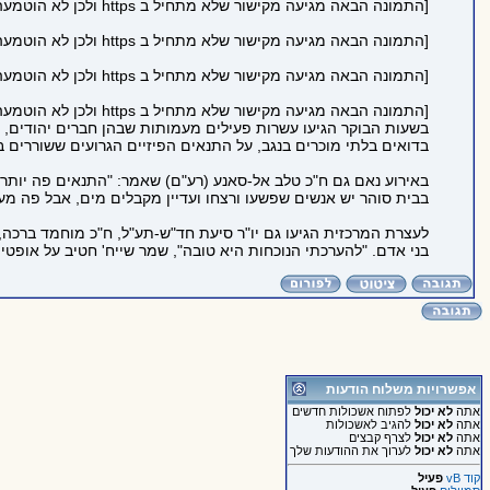
[התמונה הבאה מגיעה מקישור שלא מתחיל ב https ולכן לא הוטמעה בדף כדי לשמור על https תקין:
[התמונה הבאה מגיעה מקישור שלא מתחיל ב https ולכן לא הוטמעה בדף כדי לשמור על https תקין:
[התמונה הבאה מגיעה מקישור שלא מתחיל ב https ולכן לא הוטמעה בדף כדי לשמור על https תקין:
[התמונה הבאה מגיעה מקישור שלא מתחיל ב https ולכן לא הוטמעה בדף כדי לשמור על https תקין:
בשעות הבוקר הגיעו עשרות פעילים מעמותות שבהן חברים יהודים, ער
בדואים בלתי מוכרים בנגב, על התנאים הפיזיים הגרועים ששוררים בכפרים הב
בבית סוהר יש אנשים שפשעו ורצחו ועדיין מקבלים מים, אבל פה מע
לעצרת המרכזית הגיעו גם יו"ר סיעת חד"ש-תע"ל, ח"כ מוחמד ברכה, 
בני אדם. "להערכתי הנוכחות היא טובה", שמר שייח' חטיב על אופטימ
אפשרויות משלוח הודעות
אתה
לא יכול
לפתוח אשכולות חדשים
אתה
לא יכול
להגיב לאשכולות
אתה
לא יכול
לצרף קבצים
אתה
לא יכול
לערוך את ההודעות שלך
קוד vB
פעיל