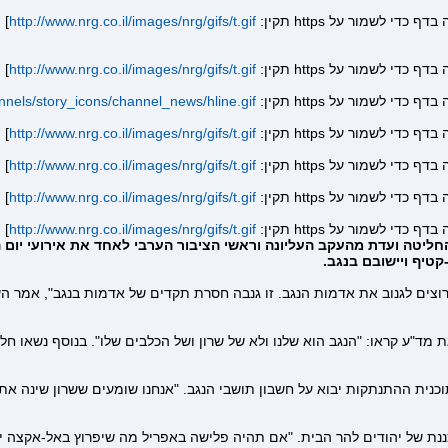
]
http://www.nrg.co.il/images/nrg/gifs/t.gif
]
http://www.nrg.co.il/images/nrg/gifs/t.gif
annels/story_icons/channel_news/hline.gif
]
http://www.nrg.co.il/images/nrg/gifs/t.gif
]
http://www.nrg.co.il/images/nrg/gifs/t.gif
]
http://www.nrg.co.il/images/nrg/gifs/t.gif
]
http://www.nrg.co.il/images/nrg/gifs/t.gif
"הנגב בסכנה" צוין היום יום האדמה ה-29. השנה החליטה ועדת מהעקב העליונה וראשי הציבור הע
קטיף ויישובם בנגב.
רוצים לגנוב את אדמות הנגב. זו גנבה חסרת תקדים של אדמות בנגב", אמר הש
ת מד"ע קראו: "הנגב הוא שלנו ולא של שרון ושל הכלבים שלו". בנוסף נשאו
נית ההתנתקות יבוא על חשבון תושבי הנגב. "אנחנו שומעים ששרון שינה את ע
דים להר הבית. "אם תהיה פלישה באפריל מה שיפרוץ באל-אקצה יהיה 7 דרגות בסולם ריכ