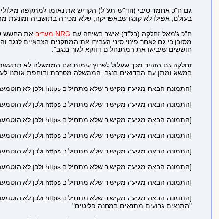
גם ח"כ אחמד טיבי (חד"ש-תע"ל) הקדיש את נאומו למתקפה מילולית 
בעולם, אפילו לא קונגו שבאפריקה, שלא מכירה בתושביה ומונעת מה
ח"כ ג'מאל זחלקה (בל"ד) אישר בשיחה עם
NRG מעריב
את החשש שהו
מסוכן כי גם לאחר פינוי סיני העבירו את המתקנים הצבאיים לנגב והפ
חוששים שיביאו את המתנחלים דווקא לגור בנגב".
זחלקה גם הזהיר מכך שעלול לפרוץ עימות אם הממשלה לא תתעשת א
במשא ומתן עם הבדואים בנגב. הממשלה מסרבת ודוחפת אותנו לעימו
[התמונה הבאה מגיעה מקישור שלא מתחיל ב https ולכן לא הוטמעה בדף כדי לשמור על https תקין:
[התמונה הבאה מגיעה מקישור שלא מתחיל ב https ולכן לא הוטמעה בדף כדי לשמור על https תקין:
[התמונה הבאה מגיעה מקישור שלא מתחיל ב https ולכן לא הוטמעה בדף כדי לשמור על https תקין:
[התמונה הבאה מגיעה מקישור שלא מתחיל ב https ולכן לא הוטמעה בדף כדי לשמור על https תקין:
[התמונה הבאה מגיעה מקישור שלא מתחיל ב https ולכן לא הוטמעה בדף כדי לשמור על https תקין:
[התמונה הבאה מגיעה מקישור שלא מתחיל ב https ולכן לא הוטמעה בדף כדי לשמור על https תקין:
[התמונה הבאה מגיעה מקישור שלא מתחיל ב https ולכן לא הוטמעה בדף כדי לשמור על https תקין:
[התמונה הבאה מגיעה מקישור שלא מתחיל ב https ולכן לא הוטמעה בדף כדי לשמור על https תקין:
"התנאים גרועים מתנאים במחנה פליטים"