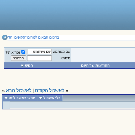
ברוכים הבאים לפורום "סקופים וחדשות". לה
שם משתמש
זכור אותי?
סיסמא
ההודעות של היום
חפש
«
לאשכול הקודם
|
לאשכול הבא
»
כלי אשכול
חפש באשכול זה