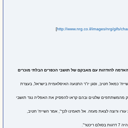
]
http://www.nrg.co.il/images/nrg/gifs/ch
רבי לאחד את אירועי יום האדמה להזדהות עם מאבקם של תושבי הכפרים הבלתי מוכרים
ייח' כמאל חטיב, וסגן יו"ר התנועה האיסלאמית בישראל, בעצרת
 חלק מהמשתתפים שלטים ובהם קראו להפסיק את האפליה נגד תושבי
ורו ורוצה לצאת מעזה. אל תאמינו לכך", אמר השייח' חטיב,
טר".