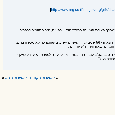
]
http://www.nrg.co.il/images/nrg/gifs/ch
מהלך פעולת הנטיעה הסביר חוסיין רפעיה, יו"ר המועצה לכפרים
באירוע נאם גם ח"כ טלב אל-סאנע (רע"ם) שאמר: "התנאים פה יותר גרועים מהתנאים במחנה הפליטים, אבל פה מדובר בתושבים בישראל. זו בושה שאחרי 56 שנים עדיין קיימים יישובים שהמדינה לא מכירה בהם.
המדינה באזרחיה הלא יהודים".
י ח'טיב. אולם למרות ההכנות המדוקדקות, לעצרת הגיעו רק כאלף
ודה רגיל".
«
לאשכול הקודם
|
לאשכול הבא
»