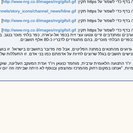
]
http://www.nrg.co.il/images/nrg/gifs/t.gif
annels/story_icons/channel_news/hline.gif
]
http://www.nrg.co.il/images/nrg/gifs/t.gif
]
http://www.nrg.co.il/images/nrg/gifs/t.gif
בים ומתנדבים זרים ונטעו עצי זית בכפר אל-ע'ארה, כפר בלתי מוכר בנגב. ב
לתי מוכרים, בהם מתגוררים לדבריו כ-80 אלף תושבים.
נישים תושבים בגלל שרוצים לחיות על אדמתם כמו בני אדם. זו התעללות של 
יו"ר התנועה הלאומית ערבית, מוחמד כנעאן ויו"ר ועדת המעקב העליונה, שוק
יות, "אנחנו במקום רחוק מהמרכז ומהצפון ובנוסף לא היתה שביתה וזה יום עב