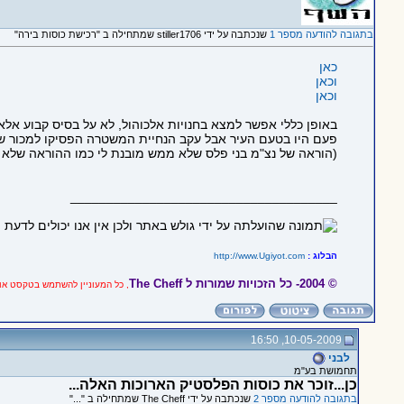
בתגובה להודעה מספר 1
שנכתבה על ידי stiller1706 שמתחילה ב "רכישת כוסות בירה"
כאן
וכאן
וכאן
באופן כללי אפשר למצא בחנויות אלכוהול, לא על בסיס קבוע אלא
פעם היו בטעם העיר אבל עקב הנחיית המשטרה הפסיקו למכור שם 
(הוראה של נצ"מ בני פלס שלא ממש מובנת לי כמו ההוראה שלא נ
_____________________________________
הבלוג :
http://www.Ugiyot.com
© 2004- כל הזכויות שמורות ל
The Cheff
, כל המעוניין להשתמש בטקסט או 
10-05-2009, 16:50
לבני
תחמושת בע"מ
כן...זוכר את כוסות הפלסטיק הארוכות האלה...
בתגובה להודעה מספר 2
שנכתבה על ידי The Cheff שמתחילה ב "..."