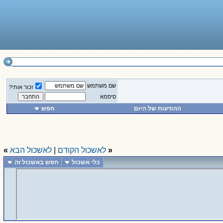
שם משתמש
זכור אותי?
סיסמא
ההודעות של היום
חפש
«
לאשכול הקודם
|
לאשכול הבא
»
כלי אשכול
חפש באשכול זה