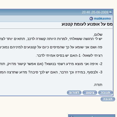
05-06-2009, 20:46
mabkasmo
מס על אופנוע לעומת קטנוע
שלום,
יש לי הרגשה ששאלתי, למרות היותה קשורה לרכב, תתאים יותר לצר
פה ושם אני שומע על כך שהמיסים כיום על קטנועים למיניהם נמוכי
רציתי לשאול- 1-האם יש בסיס אמיתי לדבר.
2- איפה אני מוצא מידע רשמי בנושא? (אם אפשר קישור מדויק, תודה).
3- ולבסוף, במידה וכך הדבר, האם יש לכך סיבה? מדוע שתרצה המדינה לעודד קטנועים על פני אופנועים?
תודה.