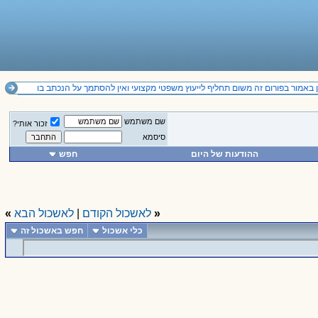
באמור בפורום זה משום תחליף לייעוץ משפטי מקצועי ואין להסתמך על הנכתב בו
שם משתמש
זכור אותי?
סיסמא
ההודעות של היום
חפש
«
לאשכול הקודם
|
לאשכול הבא
»
כלי אשכול
חפש באשכול זה