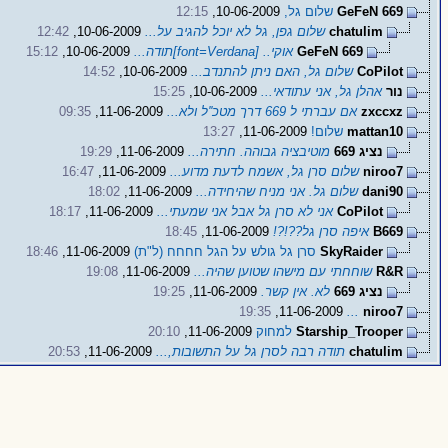
GeFeN 669
שלום גל,
10-06-2009,
12:15
chatulim
שלום גפן, גל לא יוכל להגיב על...
10-06-2009,
12:42
GeFeN 669
אוקי.. [font=Verdana]תודה...
10-06-2009,
15:12
CoPilot
שלום גל, האם ניתן להתנדב...
10-06-2009,
14:52
נור
אהלן גל, אני עתודאי...
10-06-2009,
15:25
zxccxz
אם עברתי ל 669 דרך מטכ''ל ולא...
11-06-2009,
09:35
mattan10
שלום!
11-06-2009,
13:27
נציג 669
מוטיבציה גבוהה. חתירה...
11-06-2009,
19:29
niroo7
שלום סרן גל, אשמח לדעת מדוע...
11-06-2009,
16:47
dani90
שלום גל. אני מניח שהיחידה...
11-06-2009,
18:02
CoPilot
אני לא סרן גל אבל אני שמעתי...
11-06-2009,
18:17
B669
איפה סרן גל??!?!
11-06-2009,
18:45
SkyRaider
סרן גל גולש על הגל חחחח (ל"ת)
11-06-2009,
18:46
R&R
שוחחתי עם מישהו שטוען שהיה...
11-06-2009,
19:08
נציג 669
לא. אין קשר.
11-06-2009,
19:25
19:35
11-06-2009,
...
niroo7
Starship_Trooper
למחוק
11-06-2009,
20:10
chatulim
תודה רבה לסרן גל על התשובות,...
11-06-2009,
20:53