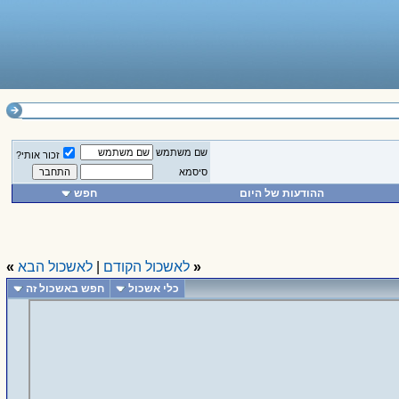
שם משתמש
זכור אותי?
סיסמא
ההודעות של היום
חפש
«
לאשכול הקודם
|
לאשכול הבא
»
כלי אשכול
חפש באשכול זה