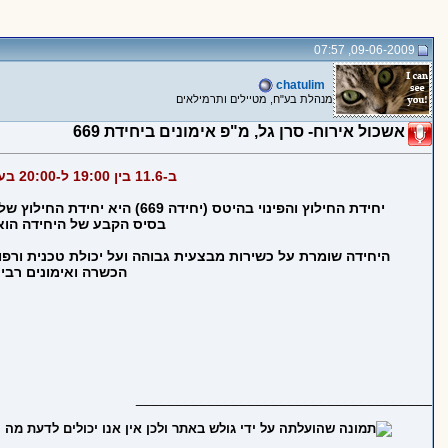
09-06-2009, 07:57
chatulim
מנהלת בע"ח, מטיילים ותרמילאים
אשכול אירוח- סרן גל, מ"פ אימונים ביחידת 669
ב-11.6 בין 19:00 ל-20:00 בערב, יתארח כאן בפורום סרן גל, מ"פ אימונים ביחידת החילוץ והפינוי בהיטס (669) ויענה על שאלותיכם.
יחידת החילוץ והפינוי בהיטס
בסיס הקבע של היחידה הוא ת
היחידה שומרת על כשירות מבצעית גבוהה ועל יכולת טכנית ורפ
הכשרה ואימונים רבים
_____________________________________