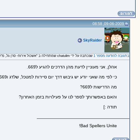
09-06-2009, 08:58
SkyRaider
בתגובה להודעה מספר 1
שנכתבה על ידי chatulim שמתחילה ב "אשכול אירוח- סרן גל, מ"פ אימונים ביחידת 669"
אהלן, אני מעוניין לדעת מהן הדרכים להגיע ל669.
כי לפי מה שאני יודע יש גיבוש דרך יום סיירות למטכל, שלדג ו669 ואז גיבושון המשך, ורציתי לדעת האם יש דרכים נוספות להגיע ל669, או האם יהיו בעתיד, ואם כן מה מתוכנן.
מה הדרישות ל669?
והאם באפשרותך לספר לנו על פעילויות בזמן האחרון?
תודה :]
_____________________________________
Bad Spellers Unite!