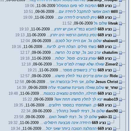
נציג 669
הסיבות לאי סיום המסלול
11-06-2009,
19:06
tttlll
האם אפשר להתקבל ליחידה עם...
09-06-2009,
10:51
נציג 669
ניתן להתגייס ליחידה עם...
11-06-2009,
19:09
litvak
שלום גל
09-06-2009,
11:52
נציג 669
לחובש במד"א אכן יש יתרון...
11-06-2009,
19:10
נציג 669
נסיון בתחום הרפואי הינו יתרון...
11-06-2009,
19:13
shaiwoll
שלום גל. אם היית יכול לסכם...
09-06-2009,
12:04
נציג 669
בשתי מילים: הצלת חיים. לדעת...
11-06-2009,
19:16
chatulim
ערב טוב גל, קודם כל- הרשה...
09-06-2009,
12:17
נציג 669
עוורון צבעים- פוסל. יכולות...
11-06-2009,
19:18
Zimer2
שאלה שלא קשורה למו"ס אבל...
09-06-2009,
12:18
נציג 669
בד"כ בינשופים מספר...
11-06-2009,
19:21
Ride
עם אתם צריכים נגיד לחלץ מישהו...
09-06-2009,
12:57
Jesus Christ
שלום, אני חייל ובהכשרה אני...
09-06-2009,
12:58
שחר_ש
שלום,שאלה מעניינת שחשבתי עליה
09-06-2009,
14:39
נציג 669
תחילה, הלוחמים נמצאים בכוננות...
11-06-2009,
19:48
mabo19
יצא לך לחלץ מישהו תחת אש?
09-06-2009,
15:22
נציג 669
כן. השתתפתי במספר חילוצים...
11-06-2009,
19:35
dani90
שלום גל, רציתי לשאול בתהליך...
09-06-2009,
22:34
yakir-11
שלום לך גל. רצתי לשאול האם...
09-06-2009,
23:58
נציג 669
היחידה אינה מבצעת חיסולים-...
11-06-2009,
19:32
נציג 669
ההמלצה הטובה ביותר שאני יכול...
11-06-2009,
19:34