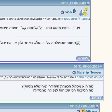
11-06-2009, 20:05
חרוב
בתגובה להודעה מספר 4
שנכתבה על ידי SkyRaider שמתחילה ב "מה זה אומר "אלמנות"? ותודה..."
אני דיי בטוח שהוא התכוון ל"אלמנות קש". תעשה חיפוש.
_____________________________________
09-06-2009, 09:31
Starship_Trooper
בתגובה להודעה מספר 1
שנכתבה על ידי chatulim שמתחילה ב "אשכול אירוח- סרן גל, מ"פ אימונים ביחידת 669"
מה הוא מסלול הכשרת היחידה (מה שלא מסווג)?
מה הסיבות הכי שכיחות לנפילה ממסלול?
11-06-2009, 19:06
נציג 669