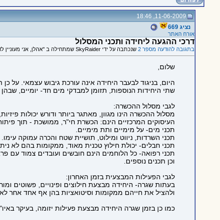
11-06-2009, 18:46
נציג 669
אורח האתר
דרכי ההגעה ליחידה ותכני המסלול
בתגובה להודעה מספר 2
שנכתבה על ידי SkyRaider שמתחילה ב "אהלן, אני מעוניין לדעת מהן..."
שלום,
היום, בניגוד לבעבר היחידה אינה עורכת גיבוש עצמאי. על כ
שתי היחידות הנוספות, תזומן למבדקי מים חד- יומיים, שבהן 
לגבי מסלול ההכשרה:
מסלול ההכשרה הינו מגוון, מאתגר ביותר ודורש יכולות פיזיות,
העיסוקים המרכזיים הינם: הכשרת חי"ר, ממושכת - תוך פיתו
תכני מים- על מימיים ותת מימיים.
תכני השרדות, ניווט ומילוט, תושיית שטח והכרה עמוקה עימו.
תכני חבלים- יכולת חילוץ טכנית מאוד, ממקומות בהם לא ניתן
תכני רפואה- כל הלוחמים הינם חובשים ועובדים צמוד עם פרא
וכן תכנים נוספים.
לגבי הפעילות המבצעית בזמן האחרון:
בעתות שגרה- היחידה מבצעת חילוצים ופינויים, פשוטים ומורכ
ולהציל את חייהם ממקומות וסיטואציות בהן אף אחד אחר לא 
כמו כן בזמן שגרה היחידה מבצעת פעילות יזומה, בעיקר באיו"ש