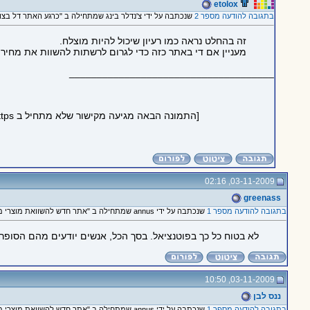
etolox
בתגובה להודעה מספר 2
שנכתבה על ידי צ'נדלר בינג שמתחילה ב "כרגע האתר דל בצור
זה בהחלט נראה כמו רעיון שיכול להיות מוצלח.
מעניין אם די באתר כזה כדי לגרום לרשתות להשוות את מחירי
_____________________________________
[התמונה הבאה מגיעה מקישור שלא מתחיל ב https ולכן לא הוטמעה בדף כדי לשמור על https תקין:
03-11-2009, 02:16
greenass
בתגובה להודעה מספר 1
שנכתבה על ידי annus שמתחילה ב "אתר חדש להשוואת מוצרי מזון ומכולת: ymart.co.il‬"
לא בטוח כל כך בפוטנציאל. בסך הכל, אנשים יודעים מהם הסופרים הזולים בקר
03-11-2009, 10:50
ננס לבן
בתגובה להודעה מספר 1
שנכתבה על ידי annus שמתחילה ב "אתר חדש להשוואת מוצרי מזון ומכולת: ymart.co.il‬"