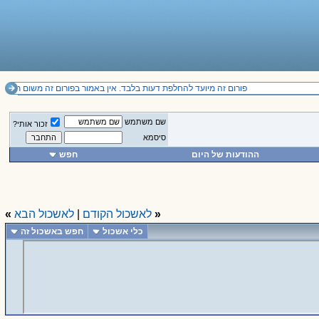
פורום זה מיועד להחלפת דעות בלבד. אין באמור בפורום זה משום תחליף לייעוץ מקצועי ואין להסתמך על הנכתב בו. il
שם משתמש
זכור אותי?
סיסמא
ההודעות של היום
חפש
«
לאשכול הקודם
|
לאשכול הבא
»
כלי אשכול
חפש באשכול זה