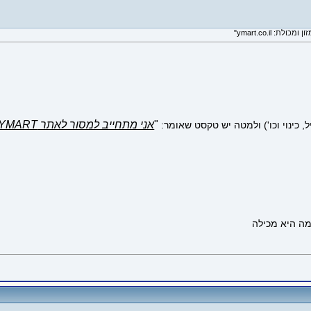
"
אני מתחייב למסור לאתר YMART את כל רכושי ואת כל משכורתי במשך כל חיי
כינוי וכו') ולמטה יש טקסט שאומר: