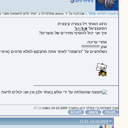
צ'נדלר בינג
בתגובה להודעה מספר 1
שנכתבה על ידי annus שמתחילה ב "אתר חדש להשוואת מוצרי מזון ומכולת: ymart.co.il‬"
כרגע האתר דל בצורה קיצונית.
הפוטנציאל
א-ד-י-ר
איך אני יכול להוסיף מחירים של מוצרים?
אחרי עריכה:
ענק !!!!!!!!!!!!!!!!
כשלוחצים על "הרשמה" לאתר אתה מתבקש למלא פרטים (אימייל, 
_____________________________________
נערך לאחרונה ע"י צ'נדלר בינג בתאריך 14-10-2009 בשעה
07:14
.
14-10-2009, 11:41