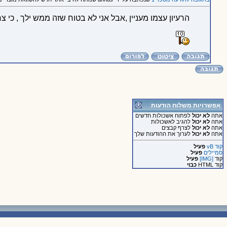
הרעיון עצמו מעניין ,אבל אני לא בטוח שזה ממש ילך , כי צרי
אפשרויות משלוח הודעות
אתה
לא יכול
לפתוח אשכולות חדשים
אתה
לא יכול
להגיב לאשכולות
אתה
לא יכול
לצרף קבצים
אתה
לא יכול
לערוך את ההודעות שלך
קוד vB
פעיל
סמיילים
פעיל
קוד
[IMG]
פעיל
קוד HTML
כבוי