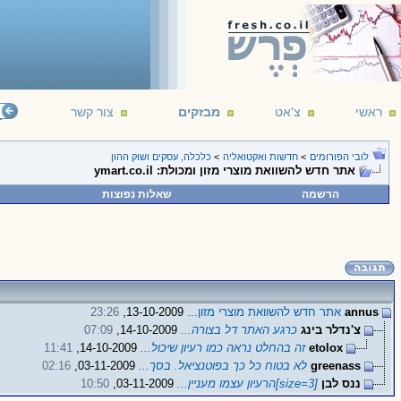
ראשי
צ'אט
מבזקים
צור קשר
לובי הפורומים
>
חדשות ואקטואליה
>
כלכלה, עסקים ושוק ההון
אתר חדש להשוואת מוצרי מזון ומכולת: ymart.co.il‬
הרשמה
שאלות נפוצות
annus
אתר חדש להשוואת מוצרי מזון...
13-10-2009,
23:26
צ'נדלר בינג
כרגע האתר דל בצורה...
14-10-2009,
07:09
etolox
זה בהחלט נראה כמו רעיון שיכול...
14-10-2009,
11:41
greenass
לא בטוח כל כך בפוטנציאל. בסך...
03-11-2009,
02:16
ננס לבן
[size=3]הרעיון עצמו מעניין...
03-11-2009,
10:50