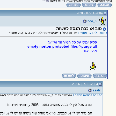
נערך לאחרונה ע"י asafr בתאריך 07-11-2004 בשעה
16:04
.
07-11-2004, 20:05
boo_3
טוב אז ככה תנסה לעשות
בתגובה להודעה מספר 1
שנכתבה על ידי asafr שמתחילה ב "בעיה עם הסל מחזור"
קליק ימיני על סל המיחזור ואז על
empty norton protected files->purge all
אולי יעזור
07-11-2004, 20:56
asafr
בתגובה להודעה מספר 2
שנכתבה על ידי boo_3 שמתחילה ב "טוב אז ככה תנסה לעשות"
תודה אבל אין לי בכלל אופציה כזאת...internet security 2005
וגם נגיד יש לי 51 קבצים, ואז אני מוחק עוד משהו אז יש לי 52 וכשאני מקורן אותו אז זה חוזר לי בחזרה ל 51