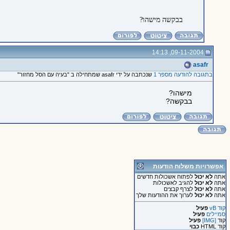
בבקשה מישהו?
09-11-2004, 14:13
asafr
בתגובה להודעה מספר 1
שנכתבה על ידי asafr שמתחילה ב "בעיה עם הסל מחזור"
מישהו?
בבקשה?
אפשרויות משלוח הודעות
אתה
לא יכול
לפתוח אשכולות חדשים
אתה
לא יכול
להגיב לאשכולות
אתה
לא יכול
לצרף קבצים
אתה
לא יכול
לערוך את ההודעות שלך
קוד vB
פעיל
סמיילים
פעיל
קוד
[IMG]
פעיל
קוד HTML
כבוי