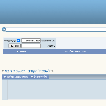
שם משתמש
זכור אותי?
סיסמא
ההודעות של היום
חפש
«
לאשכול הקודם
|
לאשכול הבא
»
כלי אשכול
חפש באשכול זה