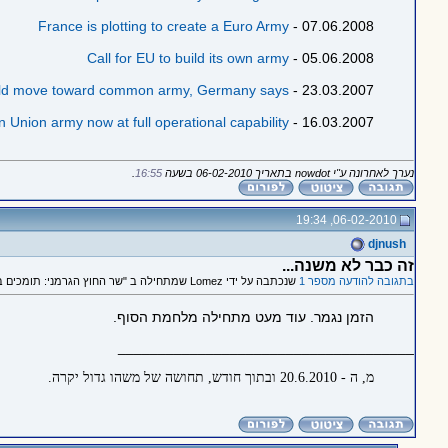
France is plotting to create a Euro Army
07.06.2008 -
Call for EU to build its own army
05.06.2008 -
ld move toward common army, Germany says
23.03.2007 -
 Union army now at full operational capability
16.03.2007 -
נערך לאחרונה ע"י nowdot בתאריך 06-02-2010 בשעה
16:55
.
06-02-2010, 19:34
djnush
זה כבר לא משנה...
בתגובה להודעה מספר 1
שנכתבה על ידי Lomez שמתחילה ב "שר החוץ הגרמני: תומכים בהקמת צבא אירופי"
הזמן נגמר. עוד מעט מתחילה מלחמת הסוף.
_____________________________________
מ, ה - 20.6.2010 ובתוך חודש, תחושה של משהו גדול יקרה.