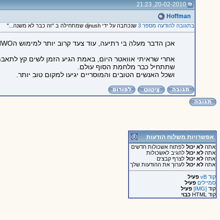
20-02-2010, 21:23
Hoffman
בתגובה להודעה מספר 3
שנכתבה על ידי djnush שמתחילה ב "זה כבר לא משנה..."
אכן הדבר מעלה בי רתיעה, עוד צעד קרוב יותר למימוש הNWO.
אחרי שראיתי אוואטר היום, באמת הגיע הזמן לשים קץ לתאב
שתתחיל כבר מלחמת הסוף עולם.
ושכל האנשים הטובים והמוסריים יגיעו למקום טוב יותר.
אפשרויות משלוח הודעות
אתה
לא יכול
לפתוח אשכולות חדשים
אתה
לא יכול
להגיב לאשכולות
אתה
לא יכול
לצרף קבצים
אתה
לא יכול
לערוך את ההודעות שלך
קוד vB
פעיל
סמיילים
פעיל
קוד
[IMG]
פעיל
קוד HTML
כבוי