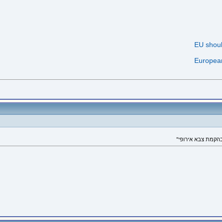
EU shou
European