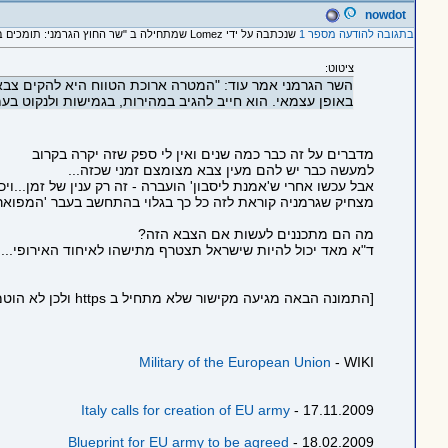
nowdot
בתגובה להודעה מספר 1
שנכתבה על ידי Lomez שמתחילה ב "שר החוץ הגרמני: תומכים בהקמת צבא אירופי"
ציטוט:
השר הגרמני אמר עוד: "המטרה ארוכת הטווח היא להקים צבא 
באופן עצמאי. הוא חייב להגיב במהירות, בגמישות ולנקוט ב
מדברים על זה כבר כמה שנים ואין לי ספק שזה יקרה בקרוב
למעשה כבר יש להם מעין צבא מצומצם זמני שכזה...
אבל עכשו אחרי ש'אמנת ליסבון' הועברה - זה רק ענין של זמן...ויכ
מצחיק שגרמניה קוראת לזה כל כך בגלוי בהתחשב בעבר 'המפואר'
מה הם מתכננים לעשות אם הצבא הזה?
ד"א מאד יכול להיות שישראל תצטרף מתישהו לאיחוד האירופי.... 
[התמונה הבאה מגיעה מקישור שלא מתחיל ב https ולכן לא הוטמעה בדף כדי לשמור על https תקין:
Military of the European Union
- WIKI
Italy calls for creation of EU army
17.11.2009 -
Blueprint for EU army to be agreed
18.02.2009 -