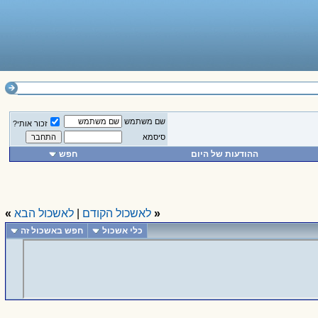
שם משתמש
זכור אותי?
סיסמא
ההודעות של היום
חפש
«
לאשכול הקודם
|
לאשכול הבא
»
כלי אשכול
חפש באשכול זה