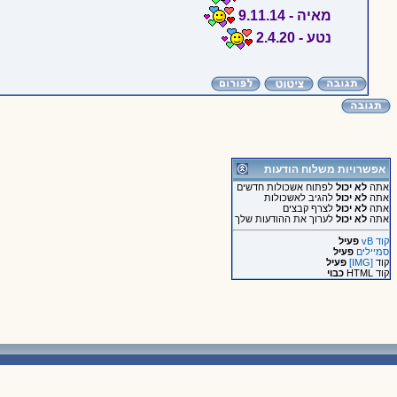
מאיה - 9.11.14
נטע - 2.4.20
אפשרויות משלוח הודעות
אתה
לא יכול
לפתוח אשכולות חדשים
אתה
לא יכול
להגיב לאשכולות
אתה
לא יכול
לצרף קבצים
אתה
לא יכול
לערוך את ההודעות שלך
קוד vB
פעיל
סמיילים
פעיל
קוד
[IMG]
פעיל
קוד HTML
כבוי