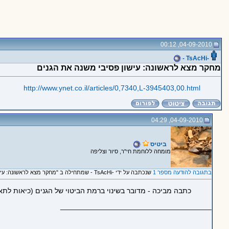
04-09-2010, 00:12
-TsAcHi -
מחקר מצא לראשונה: עישון פסיבי משנה את הגנים
http://www.ynet.co.il/articles/0,7340,L-3945403,00.html
04-09-2010, 04:29
ביטיס
מומחה ללוחמת חי"ר, סיור וצליפה
בתגובה להודעה מספר 1
שנכתבה על ידי -TsAcHi - שמתחילה ב "מחקר מצא לראשונה: עישון פסיבי משנה את הגנים"
כתבה מביכה - מדובר בשינוי ברמת הביטוי של הגנים (כיאות ל
_____________________________________