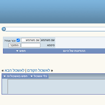
שם משתמש
זכור אותי?
סיסמא
ההודעות של היום
חפש
«
לאשכול הקודם
|
לאשכול הבא
»
כלי אשכול
חפש באשכול זה