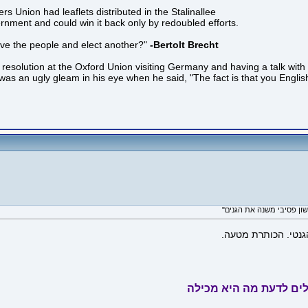
ers Union had leaflets distributed in the Stalinallee
ernment and could win it back only by redoubled efforts.
olve the people and elect another?"
-Bertolt Brecht
t resolution at the Oxford Union visiting Germany and having a talk wit
re was an ugly gleam in his eye when he said, "The fact is that you Engli
הגנטי. הכותרת מטעה.