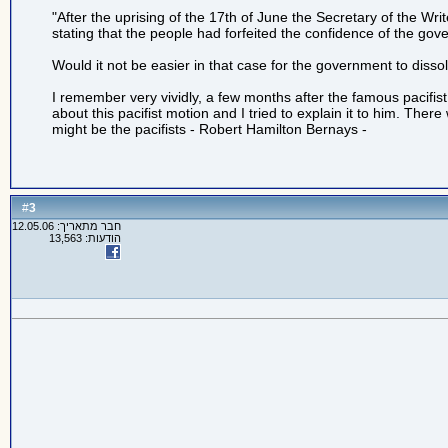
"After the uprising of the 17th of June the Secretary of the Writ
stating that the people had forfeited the confidence of the gov
Would it not be easier in that case for the government to diss
I remember very vividly, a few months after the famous pacifis
about this pacifist motion and I tried to explain it to him. The
might be the pacifists - Robert Hamilton Bernays -
3
#
חבר מתאריך: 12.05.06
הודעות: 13,563