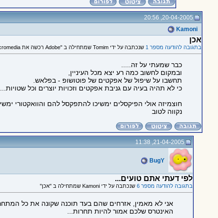
20-04-2005, 20:56
Kamoni
אכן
בתגובה להודעה מספר 1
שנכתבה על ידי Tomim שמתחילה ב "Adobe רכשה את Macromedia"
כבר שמעתי על זה.....
ובמקום לחשוב כמה רע יצא מכל העיניין,
תחשבו על שיפול של אפקטים של פוטושופ - בפלאש.
כי לא תהיה בעיה עם גניבת אפקטים וזכויות יוצרים וכל שטויות....
חוצמיזה אולי הפיקסלים ימשיכו להתפקסל להם והוואקטורי ימשי
נקווה לטוב
21-04-2005, 11:38
BugY
לפי דעתי אתם טועים...
בתגובה להודעה מספר 6
שנכתבה על ידי Kamoni שמתחילה ב "אכן"
אני לא מאמין, אזרחים שהם בעד תוכנה שקונה את כל המתח
האינטרס שלכם אמור להיות תחרות...