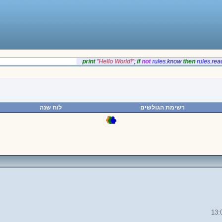
‎print
‎"Hello World!"
;
if‎
‎not
rules
.
‎know
‎then
rules
.
רשימת הגולשים
לוח שנה
13: