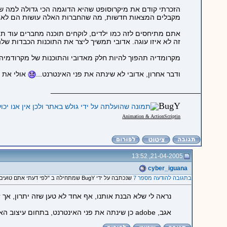
הזכרתי קודם את מיקרוסופט שהיא הדוגמה הכי גדולה למה שאד
מקבלים המצאות חדשות, מה שהחברות האלה עושות הם לא 
אתם מתיחסים לזה כמו ילדים, לוקחים תוכנה מחברים עוד תוכ
זה לא איזו עוגה. אדובי תמשיך ליצר את התוכנות הכבדות שלה
מקרומדיה תהפוך להיות חלק מאדובי והתוכנות של מקרודמיה יה
ודבר אחרון, אדובי לא שינתה את פני האינטרנט...
אולי את פ
_____________________________________
Bu
gY
Animation & ActionScriptin
21-04-2005, 13:52
cyber_iguana
בתגובה להודעה מספר 7
שנכתבה על ידי BugY שמתחילה ב "לפי דעתי אתם טועים..."
נראה לי שלא הבנת אותנו, אף אחד לא טען שזה יתרון, אך ז
אגב, adobe כן שינתה את פני האינטרנט, בתחום עיצוב האתרים במיוחד.