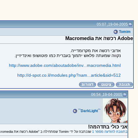
19-04-2005, 05:07
Tomim
Adobe רכשה את Macromedia
אדובי רכשה את מקרומדייה.
נקווה שמעתה פלאש יתמוך בעברית כמו פוטושופ ואינדיזיין.
http://www.adobe.com/aboutadobe/inv...macromedia.html
http://d-spot.co.il/modules.php?nam...article&sid=512
19-04-2005, 06:54
``DarkLight``
אני כולי בתדהמה!
בתגובה להודעה מספר 1
שנכתבה על ידי Tomim שמתחילה ב "Adobe רכשה את Macromedia"