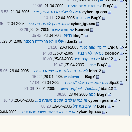
Kamoni
אכן
20-04-2005,
20:56
BugY
לפי דעתי אתם טועים...
21-04-2005,
11:38
cyber_iguana
נראה לי שלא הבנת אותנו, אף...
21-04-2005,
13:52
BugY
אוקי נניח
22-04-2005,
13:11
cyber_iguana
עיצוב זה כן לשנות את פני...
22-04-2005,
45
Kamoni
לא נושא לויכוח
23-04-2005,
00:28
BugY
בדיוק
23-04-2005,
06:43
idan12
אולי זו לא ההגדרה הנכונה
23-04-2005,
1
יגואר1
לדעתי שווה מאוד
23-04-2005,
14:26
coolroy
כנראה לא הבנת...
23-04-2005,
14:38
idan12
זה לא יקרה מייד
25-04-2005,
10:40
BugY
אחי....
25-04-2005,
19:47
idan12
לא הבנתי כלום ממה שאמרתה על...
26-04-2005,
5:06
16:22
26-04-2005,
... whatever
BugY
SpaZ
מזה השטויות האלה "שינתה...
26-04-2005,
17:04
idan12
[font=Verdana]אני חושב...
27-04-2005,
21:09
BugY
למה
28-04-2005,
08:30
cyber_iguana
זה כמו שילדים קטנים משחקים...
28-04-2005,
16:43
BugY
זה שוב מתחיל
29-04-2005,
06:20
cyber_iguana
אז אולי לא הביאה משהו חדש אבל...
29-04-2005,