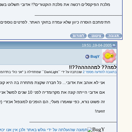
מלכת הפיקסלים רכשה את מלכת הוקטורים?! אדובי תשלוט בשני ס
_____________________________________
חתימתכם הוסרה כיוון שלא עמדה בחוקי האתר. לפרטים נוספים
19-04-2005, 19:51
BugY
למה?? למההההה??!!
בתגובה להודעה מספר 2
שנכתבה על ידי ``DarkLight`` שמתחילה ב "אני כולי בתדהמה!"
אני לא אוהב את אדובי... כל חברה שקצת מתחרה בה היא קו
אם אדובי הייתה קונה את מקרומדיה לפני 10 שנים למשל אני בספק אם פלאש אי פעם היה יוצא לאוויר ומשנה את פני האינטרנט...
זה פשוט נורא, כפי שאמרו מעלי, הם הופכים למונפול אכזרי (זה מז
זוועה!
_____________________________________
Bu
gY