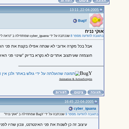
22-04-2005, 13:11
BugY
אוקי נניח
בתגובה להודעה מספר 8
שנכתבה על ידי cyber_iguana שמתחילה ב "נראה לי שלא הבנת אותנו, אף..."
אבל בכל מקרה אדובי לא שנתה אפילו בקצת את פני האינ
חוצמזה שעיתצוב אתרים לא נקרא בדיוק "שינוי פני האינ
_____________________________________
Bu
gY
Animation & ActionScriptin
22-04-2005, 16:45
cyber_iguana
בתגובה להודעה מספר 9
שנכתבה על ידי BugY שמתחילה ב "אוקי נניח"
עיצוב זה כן לשנות את פני האינטרנט, ונכון שהיו לפ