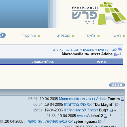
ראשי
צ'אט
מבזקים
צור קשר
();
‎read
לובי הפורומים
>
מחשבים
>
תכנות ובניית אתרים
Adobe רכשה את Macromedia
הרשמה
שאלות נפוצות
Tomim
Adobe רכשה את Macromedia
19-04-2005,
05:07
``DarkLight``
אני כולי בתדהמה!
19-04-2005,
06:54
BugY
למה?? למההההה??!!
19-04-2005,
19:51
idan12
לא ממש
19-04-2005,
21:33
cyber_iguana
אני ממש הופתעתי, אני מקווה...
20-04-2005,
00