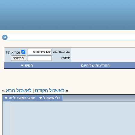
שם משתמש
זכור אותי?
סיסמא
ההודעות של היום
חפש
«
לאשכול הקודם
|
לאשכול הבא
»
כלי אשכול
חפש באשכול זה