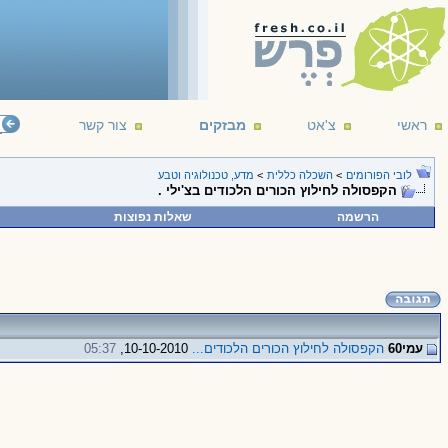
ראשי
צ'אט
מבזקים
צור קשר
לובי הפורומים
>
השכלה כללית
>
מדע, טכנולוגיה וטבע
הקפסולה לחילוץ הכורים הלכודים בצ'ילי .
הרשמה
שאלות נפוצות
עמי60
הקפסולה לחילוץ הכורים הלכודים...
10-10-2010,
05:37