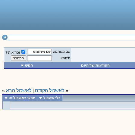
שם משתמש
זכור אותי?
סיסמא
ההודעות של היום
חפש
«
לאשכול הקודם
|
לאשכול הבא
»
כלי אשכול
חפש באשכול זה