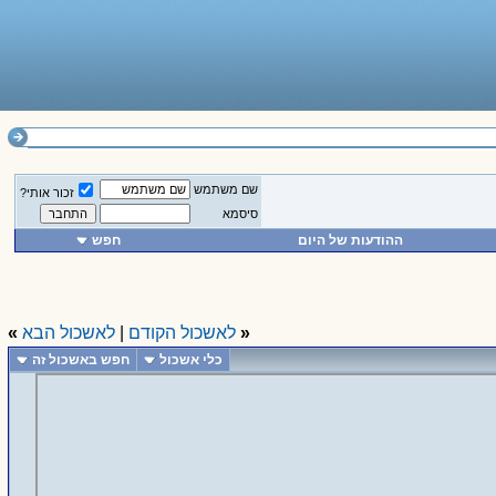
שם משתמש
זכור אותי?
סיסמא
ההודעות של היום
חפש
«
לאשכול הקודם
|
לאשכול הבא
»
כלי אשכול
חפש באשכול זה