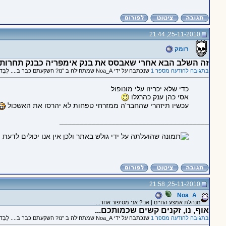
25-11-2010, 21:44
רומק
זה השלב הבא אחרי שאבסס את בנק אימפריה כבנק תחרותי
בתגובה להודעה מספר 1
שנכתבה על ידי Noa_A שמתחילה ב "נו? השקעתם כבר ב.... לֶבְד?"
כדי שלא יכריזו עלי מונופול
אסי כהן ענק כהרגלו
עכשיו תיזהרי שהחבר'ה ממזרחי טפחות לא יהרסו את האשכול
_____________________________________
25-11-2010, 21:58
Noa_A
מנהלת אמצע החיים | אני? אני מסיפור אחר...
אוף, נו, זקנים קשים שכמותכם...
בתגובה להודעה מספר 1
שנכתבה על ידי Noa_A שמתחילה ב "נו? השקעתם כבר ב.... לֶבְד?"