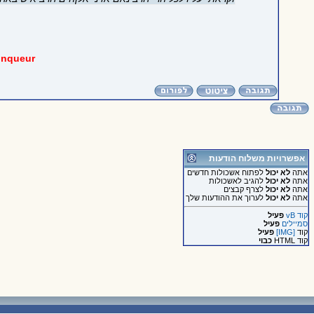
inqueur
אפשרויות משלוח הודעות
אתה
לא יכול
לפתוח אשכולות חדשים
אתה
לא יכול
להגיב לאשכולות
אתה
לא יכול
לצרף קבצים
אתה
לא יכול
לערוך את ההודעות שלך
קוד vB
פעיל
סמיילים
פעיל
קוד
[IMG]
פעיל
קוד HTML
כבוי