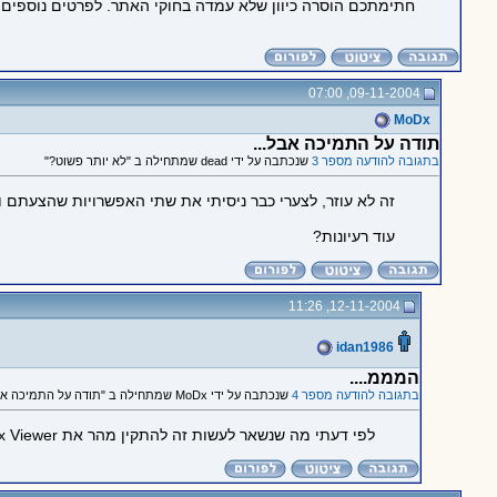
חתימתכם הוסרה כיוון שלא עמדה בחוקי האתר. לפרטים נוספים
09-11-2004, 07:00
MoDx
תודה על התמיכה אבל...
בתגובה להודעה מספר 3
שנכתבה על ידי dead שמתחילה ב "לא יותר פשוט?"
זה לא עוזר, לצערי כבר ניסיתי את שתי האפשרויות שהצעתם וש
עוד רעיונות?
12-11-2004, 11:26
idan1986
המממ....
בתגובה להודעה מספר 4
שנכתבה על ידי MoDx שמתחילה ב "תודה על התמיכה אבל..."
לפי דעתי מה שנשאר לעשות זה להתקין מהר את Windows Picture And Fax Viewer