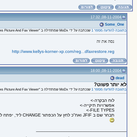
08-11-2004, 17:32
Some_One
בתגובה להודעה מספר 1
שנכתבה על ידי MoDx שמתחילה ב "Windows Picture And Fax Viewer?"
נסה את זה
http://www.kellys-korner-xp.com/reg...dfaxrestore.reg
08-11-2004, 18:00
dead
לא יותר פשוט?
בתגובה להודעה מספר 1
שנכתבה על ידי MoDx שמתחילה ב "Windows Picture And Fax Viewer?"
לוח הבקרה->
אפשרויות תיקייה->
FILE TYPES->
תבחר שם ב JFIF ואח"כ לחץ על הכפתור CHANGE ליד, יפתח לך חלון חדש ובו כל מיני תוכנות, תבחר בWindows Picture And Fax Viewer
_____________________________________