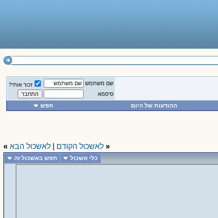
שם משתמש
זכור אותי?
סיסמא
ההודעות של היום
חפש
«
לאשכול הקודם
|
לאשכול הבא
»
כלי אשכול
חפש באשכול זה