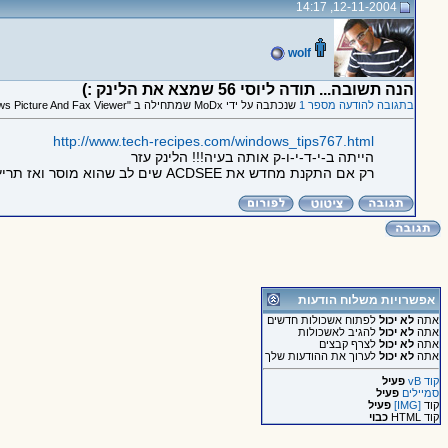
12-11-2004, 14:17
wolf
הנה תשובה... תודה ליוסי 56 שמצא את הלינק :)
בתגובה להודעה מספר 1
שנכתבה על ידי MoDx שמתחילה ב "Windows Picture And Fax Viewer?"
http://www.tech-recipes.com/windows_tips767.html
הייתה ב-י-ד-י-ו-ק אותה בעיה!!! הלינק עזר
רק אם התקנת מחדש את ACDSEE שים לב שהוא מוסר ואז תריץ ת'פקודה ב RUN
אפשרויות משלוח הודעות
אתה
לא יכול
לפתוח אשכולות חדשים
אתה
לא יכול
להגיב לאשכולות
אתה
לא יכול
לצרף קבצים
אתה
לא יכול
לערוך את ההודעות שלך
קוד vB
פעיל
סמיילים
פעיל
קוד
[IMG]
פעיל
קוד HTML
כבוי