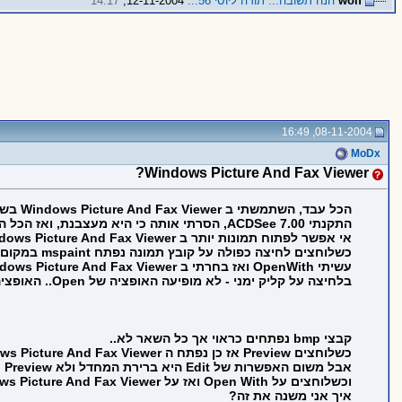
wolf
הנה תשובה... תודה ליוסי 56...
12-11-2004,
14:17
08-11-2004, 16:49
MoDx
Windows Picture And Fax Viewer?
הכל עבד, השתמשתי ב Windows Picture And Fax Viewer בשביל לפתוח תמונות.
התקנתי ACDSee 7.00, הסרתי אותה כי היא מעצבנת, ואז הכל התחרבש:
אי אפשר לפתוח תמונות יותר ב Windows Picture And Fax Viewer ,
כשלוחצים לחיצה כפולה על קובץ תמונה נפתח mspaint במקום.
עשיתי OpenWith ואז בחרתי ב Windows Picture And Fax Viewer כנבחר התמידי, ובכל זאת עדיין נפתח mspaint במקום.
בלחיצה על קליק ימני - לא מופיעה האופציה של Open.. האופציה הראשונה הפכה להיות Edit.
קבצי bmp נפתחים כראוי אך כל השאר לא..
כשלוחצים Preview אז כן נפתח ה Windows Picture And Fax Viewer.
אבל משום האפשרות של Edit היא ברירת המחדל ולא Preview (כמו בקבצי bmp).
וכשלוחצים על Open With ואז על Windows Picture And Fax Viewer, לא קורה כלום...
איך אני משנה את זה?