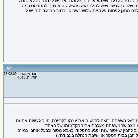
 היסוס לעבוד משרה מלאה כשהקטנה הייתה בת 3 חודשים, כי היא מאמינה שהילדה צריכה לדעת שאמא עובדת. לעומת זאת יש לי חברה שלא חזרה
 שלו, כי עכשיו שיש לו ילד הוא מרגיש שהוא צריך להתבסס כמה
לדה מהגן לפחות פעמיים שלוש בשבוע. ובתוך המנעד הזה יש לי
2
#
חבר מתאריך: 15.02.09
הודעות: 4,513
א בעל משפחה ורוצה להגשים את עצמו בקריירה, חייב לעשות את זה
להגיע מצב שהמשפחה מעכבת את התקדמותו של האחד.
ב להבין שאסור שזה יפגע בתפקודו כאבא מסור וכבעל אוהב. כמו"כ
ל הבן בבית הספר או ישיבת הנהלה בעבודה?)