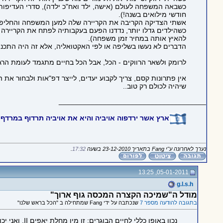
חודשי מילואים בשנה!).
אשתי הצדיקה הקריבה את הקריירה שלה למען המשפחה והחליפה א
להאיץ אותה במחיר זמן משפחה).
הדברים לא נעשו בשליפה או לפי האקטואליה, אלא זה היה התכנון 
לרומק ולשאר הרווקים - הכל, אבל הכל בחיים מתגמד לעומת הרגע 
אין פתרונות קסם, צריך לקבוע יעדים, לייצר דפ"אות ולבחור את ה
שיהיה לכולם רק טוב..
_____________________________________
ארץ אשר ירדפוה אויביה והיא את אויביה תרדוף במרדף,
נערך לאחרונה ע"י Fang בתאריך 23-12-2010 בשעה
17:32
.
05-01-2011, 13:25
g.l.s.h
מודל ה"שמיכה הקצרה המכסה גוף ארוך"
בתגובה להודעה מספר 7
שנכתבה על ידי Fang שמתחילה ב "הכל בראש שלנו"
נכון באופן 