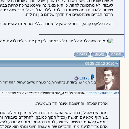
לעבוד ולא מתכוונת לחזור, כי היא מאמינה שאמא צריכה להיות בבית
שיותר ולהרוויח כמה שיותר כדי לתת לילד הכל. יש לי חבר שהעביר
הרבה חברים שמחפשים את הדרך שלהם בין זה לזה.
זה קונפליקט קבוע, וברור לי שאין לו פתרון כללי. מה אתם עושים/
_____________________________________
23-12-2010, 09:25
Eli173
בעל תואר שני ביהדות, בהתמחות בהיסטוריה של עם ישראל והגות יהודית.
בתגובה להודעה מספר 1
שנכתבה על ידי Noa_A שמתחילה ב "קריירה VS חיי משפחה..."
אחלה שאלה, והתשובה איננה חד משמעית.
ממה שנראה לי, ברור שאי אפשר גם וגם במלוא מובן המילה ואם 
בשיתוף מלא עם האשה (וכנ"ל הפוך כמובן). להתקדם בעבודה זה
דוגמא קלאסית: מישהו שרוצה, לטובת ההתקדמות בעבודה, לעשות ת
אדם צריך לדעת מתי הדברים שהוא עושה חיוני ומתי הוא יכול "