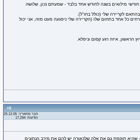
שבאה המשפחה לעולם (אישה, ילד ואח"כ ילדה), סדרי העדיפות השתנו ובהתאם הקצאת הזמן (אפילו לצה"ל הורדתי את המינון בהדרגה מ 3 חודשי מילואים בשנה לחודש אחד בלבד - שמעתם נכון, שלושה
תאם לקריירה שלי (כולל בחו"ל).
שלה בתחום הרפואי, אנחנו במקום הזה כבר כ 5 שנים וגם היא וגם הילדים פורחים כל אחד בתחום שלו (הקריירה שלי ניפגעה מעט מזה, אני יכול
ץ הראשון, איזה רגע קסום וניפלא.
8
#
חבר מתאריך: 25.12.05
הודעות: 17,294
לו עשירים) ומכמה מדינות - שהיא תוקפת גם את אלה שלכאורה יש להם את מירב הנתונים