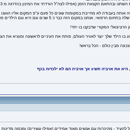
כ
ותה בעבודה לא מחייבת במקומות שונים כל פעם ע"פ המקום אליו הגענו בה
כשהילדים גדלו יותר, נדדנו הפעם בעקבותיה לפתח את הקריירה 
הרציונאלי המקורי שדבקנו בו יחד!
בו הילד שלך יוצר לאוויר העולם, פותח את העיניים לראשונה ומוציא את הציו
נכונה מבין כולם - הכל בראש!
היא את אויביה תשיג אך אויביה הם לא ילכדוה בכף
כללי לחיים הבוגרים: זו מין מחלת יאפים II, ואני יכול להעיד - מהיכרות עם אנשים מאוד אמידים (אפי