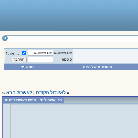
שם משתמש
זכור אותי?
סיסמא
ההודעות של היום
חפש
«
לאשכול הקודם
|
לאשכול הבא
»
כלי אשכול
חפש באשכול זה