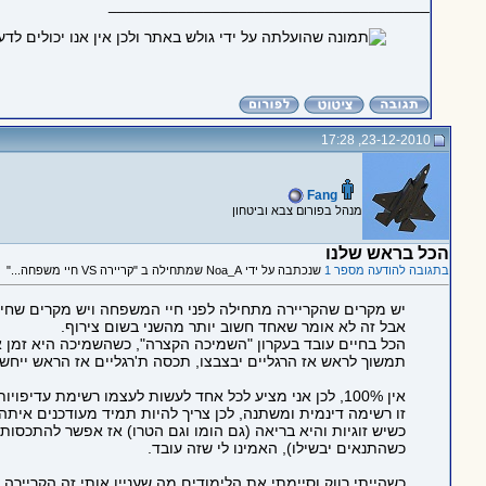
_____________________________________
23-12-2010, 17:28
Fang
מנהל בפורום צבא וביטחון
הכל בראש שלנו
בתגובה להודעה מספר 1
שנכתבה על ידי Noa_A שמתחילה ב "קריירה VS חיי משפחה..."
יש מקרים שהקריירה מתחילה לפני חיי המשפחה ויש מקרים שחיי
אבל זה לא אומר שאחד חשוב יותר מהשני בשום צירוף.
הכל בחיים עובד בעקרון "השמיכה הקצרה", כשהשמיכה היא זמן אי
תמשוך לראש אז הרגליים יבצבצו, תכסה ת'רגליים אז הראש ייחש
אין 100%, לכן אני מציע לכל אחד לעשות לעצמו רשימת עדיפויות ולהקצות לכל פרמטר את הזמן הריאלי שמתאים ומגיע לו (פחות או יותר).
זו רשימה דינמית ומשתנה, לכן צריך להיות תמיד מעודכנים איתה.
כשיש זוגיות והיא בריאה (גם הומו וגם הטרו) אז אפשר להתכסות
כשהתנאים יבשילו), האמינו לי שזה עובד.
כשהייתי רווק וסיימתי את הלימודים מה שעניין אותי זה הקריירה ו FUN, היה המון משניהם