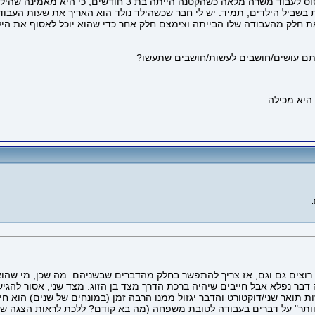
אנשים שונים מרגישים שונה לגבי העניין. יש לי חברה שחזרה בלי
 בשביל הילדים, תמיד. יש לי חבר שכשהילד נולד הוא האריך את שעות העבודה
 את חלק מהעבודה שלו הבייתה וצימצם חלק אחר כדי שהוא יוכל לאסוף את הי
הייתם עושים/חושבים לעשות/חושבים שתעשו?
רוצים גם וגם, אז צריך להתפשר בחלק מהדברים שבשניהם. מה שכן, מי שהו
 דבר נפלא אבל חייבים שיהיה ברכת הדרך מצד בן הזוג. מצד שני, אסור 
ואר שני/דוקטורט והדבר יגזול ממנו הרבה זמן (במונחים של שנים) הוא חיי
לוותר" על דברים בעבודה לטובת משפחה (מה בא קודם? ללכת לראות הצגה ש