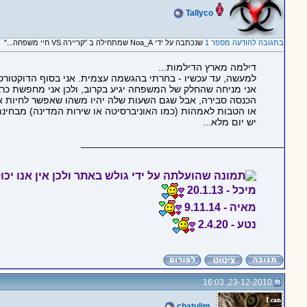
Tallyco
בתגובה להודעה מספר 1
שנכתבה על ידי Noa_A שמתחילה ב "קריירה VS חיי משפחה..."
דילמה מארץ הדילמות...
למעשה, עד עכשיו - בחרתי בהגשמה עצמית. אני בסוף הדוקטורט, אחרי גיל 30, ועדיי
אני מניחה שהחלק של המשפחה יגיע בקרוב, ולכן אני מחפשת כרג
הכנסה סבירה, אבל שגם השעות שלה יהיו משהו שאפשר לחיות אי
או הטבות לאמהות (כמו האוניברסיטה או שירות המדינה) מבחינת
יש יום מלא...
_____________________________________
מיכל - 20.1.13
מאיה - 9.11.14
נטע - 2.4.20
23-12-2010, 16:03
chatulim