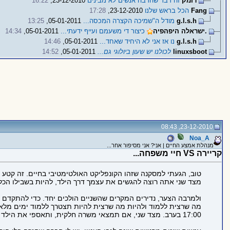
רומק
זה דבר שהרבה אנשים לא מבינים
23-12-2010,
16:22
Fang
הכל בראש שלנו
23-12-2010,
17:28
g.l.s.h
מודל ה"שמיכה הקצרה המכסה...
05-01-2011,
13:25
.ישראלה היפהפיה
כיצור די משעמם ועייף ידעתי...
05-01-2011,
14:34
g.l.s.h
נו אז אני לא היחיד שאחד...
05-01-2011,
14:46
linuxsboot
לכולנו יש שעון ביולוגי גם...
05-01-2011,
14:52
23-12-2010, 08:43
Noa_A
מנהלת אמצע החיים | אני? אני מסיפור אחר...
קריירה VS חיי משפחה...
טוב, הגעתי למסקנה שזהו הקונפליקט האולטימטיבי בחיים. זה קטע
מצד שני אתה רוצה להגשים את עצמך דרך הילד, להיות בשבילו הכל,
ולמרבה הצער, נדירים המקרים שהשניים הולכים יחד. כדי להתקדם ב
מה שרצית ללמוד ולהיות מה שרצית להיות תצטרך ללמוד ימים מלאי
17:00 בערב. מצד שני, אם תמצאי משרה חלקית, ותאספי את הילד מהגן כל יום, אין לך שום סיכוי להתקדם או להגיע לתפקידים משמעותיים.