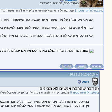
מנהלת בע"ח, מטיילים ותרמילאים
בתגובה להודעה מספר 1
שנכתבה על ידי Noa_A שמתחילה ב "קריירה VS חיי משפחה..."
אם אני מסתכלת על מה שעשיתי עד עכשיו, כשהמשפחה היתה רק ת
עבדתי 4 שנים בהייטק, ראיתי מה זה אומר להשתעבד למקצוע בשעות לא שעות, כשהילדים של עמיתיי לעבודה בקושי זכרו איך אבא נראה, כששעות היציאה מהעבודה הן באמצע הלילה ודרומה.
אני החלטתי שאני לא מוכנה לעבוד ככה יותר, בעיקר בראייה של 
_____________________________________
23-12-2010, 16:22
רומק
זה דבר שהרבה אנשים לא מבינים
בתגובה להודעה מספר 5
שנכתבה על ידי chatulim שמתחילה ב "אם אני מסתכלת על מה שעשיתי עד..."
בהייטק יש משרד,לעיתים יש אוטונומיה,עבודה לא חסר והמש
אך מה כל זה שווה אם אין את שעות הפנאי לבלות עם חברים