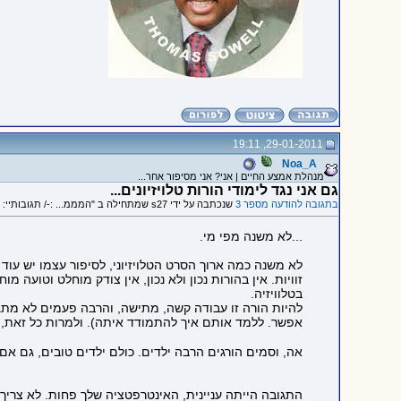
29-01-2011, 19:11
Noa_A
מנהלת אמצע החיים | אני? אני מסיפור אחר...
גם אני נגד לימודי הורות טלויזיונים...
בתגובה להודעה מספר 3
שנכתבה על ידי s27 שמתחילה ב "המממ... :-/ תגובותיי: 1...."
...לא משנה מפי מי.
לא משנה כמה ארוך הסרט הטלויזיוני, לסיפור עצמו יש עוד ה
זוויות. אין בהורות נכון ולא נכון, אין צודק מוחלט וטועה
בטלוויזיה.
להיות הורה זו עבודה קשה, מתישה, והרבה פעמים לא מתג
אפשר. ללמד אותם איך להתמודד איתה). ולמרות כל זאת, י
אה, וסמים הורגים הרבה ילדים. כולם ילדים טובים, גם אם
התגובה הייתה עניינית, האינטרפטציה שלך פחות. לא צריך