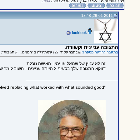
נערך לאחרונה ע"י s27 בתאריך 29-01-2011 בשעה
18:44
.
29-01-2011, 18:48
looklook
התגובה עניינית וקשורה.
בתגובה להודעה מספר 3
שנכתבה על ידי s27 שמתחילה ב "המממ... :-/ תגובותיי: 1...."
זה לא עניין של שמאל או ימין. האישה נוכלת.
דווקא התגובה שלך בסעיף 2 הייתה עניינית - חשוב לומר שלא דיין ביימה את הדבר הזה.
_____________________________________
“Much of the social history of the Western world over the past three decades has involved replacing what worked with what sounded good”