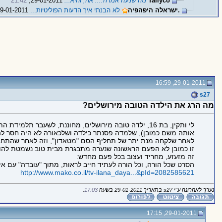
Tallyco
מה שנעה אמרה.... אה, והיא...
29-01-2011,
21:42
.ישראלה היפהפיה
לא הבנתי איך הדעות הפוליטיות...
29-01-2011,
29-01-2011, 16:59
s27
מה הרג את הילדה הטובה מירושלים?
לי ותקין, בת 16, ילדה טובה מירושלים, מחוננת, לשעבר תלמידת התיכון היוקרתי "ליידה" (לפני שסילקו
אותה משם כמובן), שלמדה פסנתר כילדה ושלכאורה לא היה חסר לה כלום
לאחר שלקחה מנת יתר של תחליף הסם "מטאדון", וזה לאחר שהתחב
זו כמובן לא הפעם הראשונה שנערה מתבגרת מבית טוב נשמטת להור
זה מזעזע, מחריד ועצוב בכל פעם מחדש:
הסרט שכל הורה, וכל הורה לעתיד חייב לראות, מתוך "עובדה" עם אילנ
http://www.mako.co.il/tv-ilana_daya...&pId=2082585621
נערך לאחרונה ע"י s27 בתאריך 29-01-2011 בשעה
17:03
.
29-01-2011, 17:15