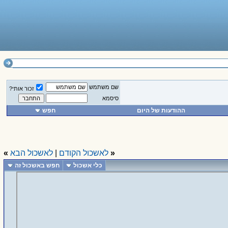
שם משתמש
זכור אותי?
סיסמא
ההודעות של היום
חפש
«
לאשכול הקודם
|
לאשכול הבא
»
כלי אשכול
חפש באשכול זה