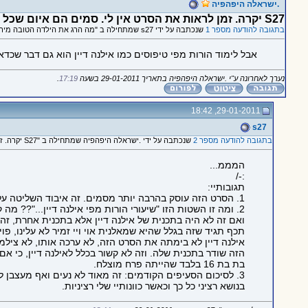
.ישראלה היפהפיה
S27 יקרה. זמן לראות את הסרט אין לי. סמים הם איום שכל הורה צריך להשמר מפניו
בתגובה להודעה מספר 1
שנכתבה על ידי s27 שמתחילה ב "מה הרג את הילדה הטובה מירושלים?"
אבל לימוד הורות מפי טיפוסים כמו אילנה דיין הוא גם דבר שכדא
נערך לאחרונה ע"י .ישראלה היפהפיה בתאריך 29-01-2011 בשעה
17:19
.
29-01-2011, 18:42
s27
בתגובה להודעה מספר 2
שנכתבה על ידי .ישראלה היפהפיה שמתחילה ב "S27 יקרה. זמן לראות את הסרט אין לי. סמים הם איום שכל הורה צריך להשמר מפניו"
המממ...
:-/
תגובותיי:
1. הסרט הזה עוסק בהרבה יותר מסמים. זה איבוד השליטה על הבת המתבגרת שלך.
2. ומה זו השטות הזו "שיעורי הורות מפי אילנה דיין..."?? מה קשורה אילנה דיין עצמה?
ואם זה לא היה בתכנית של אילנה דיין אלא בתכנית אחרת, זה כן
תכף תגיד שזה בגלל שהיא שמאלנית אוי ויי זמיר לא עלינו, פוי
אילנה דיין לא בימתה את הסרט הזה, לא ערכה אותו, לא צילמ
הזה שודר בתכנית שלה. וזה לא קשור בכלל לאילנה דיין, כי אם 
בת בת 16 בלבד שהייתה פרח מוצלח.
3. לסיכום הסעיפים הקודמים: זה מאוד לא נעים ואף מעצבן לקבל תגובה לא עניינית ולא קשורה, בעיקר
בנושא רציני כל כך וכאשר כוונותיי שלי רציניות.