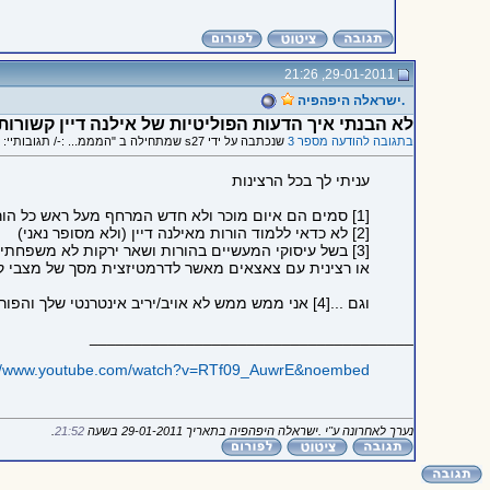
29-01-2011, 21:26
.ישראלה היפהפיה
לא הבנתי איך הדעות הפוליטיות של אילנה דיין קשורות
בתגובה להודעה מספר 3
שנכתבה על ידי s27 שמתחילה ב "המממ... :-/ תגובותיי: 1...."
עניתי לך בכל הרצינות
[1] סמים הם איום מוכר ולא חדש המרחף מעל ראש כל הורה (כמו כל עניין האיזון סוגיית שחרור החבל ופריסת הכנפיים מול אובדן שליטה בעולם כה מסוכן)
[2] לא כדאי ללמוד הורות מאילנה דיין (ולא מסופר נאני)
[3] בשל עיסוקי המעשיים בהורות ושאר ירקות לא משפחתי
או רצינית עם צאצאים מאשר לדרמטיזצית מסך של מצבי ק
וגם ...[4] אני ממש ממש לא אויב/יריב אינטרנטי שלך והפורום הזה בעיני הוא ממש ממש לא זירת התנגחויות. רצ"ב חיוך על מנת להבהיר נקודה זו
_____________________________________
://www.youtube.com/watch?v=RTf09_AuwrE&noembed
נערך לאחרונה ע"י .ישראלה היפהפיה בתאריך 29-01-2011 בשעה
21:52
.