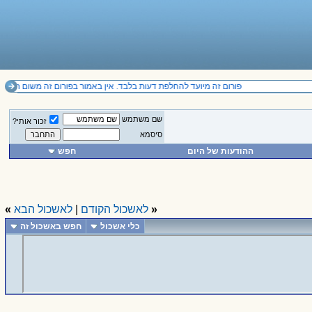
פורום זה מיועד להחלפת דעות בלבד. אין באמור בפורום זה משום תחליף לייעוץ מקצועי ואין להסתמך על הנכתב בו. il
שם משתמש
זכור אותי?
סיסמא
ההודעות של היום
חפש
«
לאשכול הקודם
|
לאשכול הבא
»
כלי אשכול
חפש באשכול זה