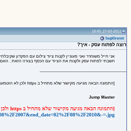
27-03-2011, 16:45
SagiGranot
רוצה לפתוח עסק - איך?
אני חייל משוחרר ואני מעוניין לקנות ציוד צילום עם הפקדון שקיבלתי מהצבא (
חשבתי לפתוח עסק ולקנות את הציוד עם הכסף בצורה הזאת.. האם 
_____________________________________
[התמונה הבאה מגיעה מקישור שלא מתחיל ב https ולכן לא הוטמעה בדף כדי לשמור על https תקין:
Jump Master
[התמונה הבאה מגיעה מקישור שלא מתחיל ב https ולכן לא הוטמעה בדף כדי לשמור על https תקין:
F08%2F2007&end_date=02%2F08%2F2010&-=.jpg