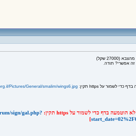
27000 שקל)
זה אפשרי? תודה.
org.il/Pictures/General/smalim/wings6.jpg
forum/sign/gal.php?
]
start_date=02%2