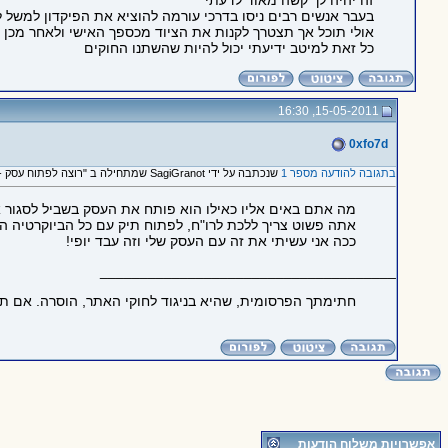
זה יהיה לך קשה מאוד לדעתי
בעבר אנשים רבים ניסו בדרכי עורמה להוציא את הפיקדון למשל ל
אולי תוכל אך תצטרך לקנות את הציוד מכספך האישי ולאחר מכן
כל זאת למיטב ידיעתי יכול להיות שהשתנו החוקים
15-05-2011, 16:30
0xfo7d
בתגובה להודעה מספר 1
שנכתבה על ידי SagiGranot שמתחילה ב "רוצה לפתוח עסק - איך?"
מה אתם באים אליו כאילו הוא פותח את העסק בשביל לסגור או
אתה פשוט צריך ללכת לרו"ח, לפתוח תיק עם כל הביוקרטיה הק
ככה אני עשיתי את זה עם העסק שלי וזה עבד יופי!
_____________________________________
חתימתך הפרסומית, שהיא בניגוד לחוקי האתר, הוסרה. אם ת
אפשרויות משלוח הודעות