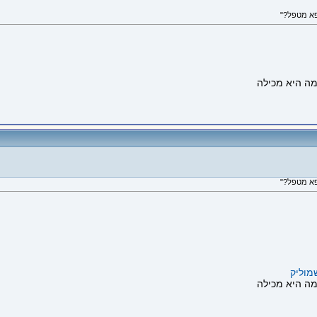
פא מטפל?"
פא מטפל?"
מוליק