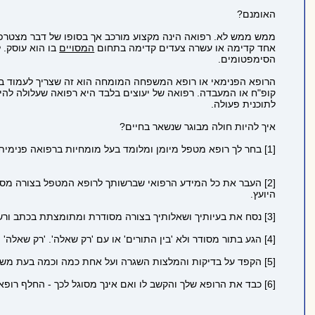
האומנם?
ממש ממש לא. רפואה הינה מקצוע מורכב אך בסופו של דבר מצטרפים 
אחד קדימה או עשרה צעדים קדימה בתחום
המסויים
בו הוא עוסק. 
הסימפטומים.
הרופא הפנימאי או רופא המשפחה המומחה הוא זה שצריך לעמוד בצו
קופ"ח או המעבדה. רפואה של יעוצים בלבד היא רפואה שעלולה להי
לתוכנית פעולה.
איך להיות חולה מבוגר שנשאר בחיים?
[1] בחר לך רופא מטפל מיומן ומלומד בעל מומחיות ברפואה פנימית או ברפואת משפחה
[2] העבר את כל המידע הרפואי שברשותך לרופא המטפל בצורה מסוד
היועץ.
[3] נסח את בעיותיך ושאלותיך בצורה מסודרת ומתומצתת בכתב ורשום את תשובות ותוכנית העבודה של הרופא
[4] הגע בתור מסודר ולא 'בין התורים' או עם 'רק שאלה'. 'רק שאלה' מביאה לחצי תשובה וחצי תשובה היא מסוכנת.
[5] הקפד על בדיקות והמלצות השגרה ועל אחת כמה וכמה בעת משבר בריאותי
[6] כבד את הרופא שלך והקשב לו ואם אינך מסוגל לכך - החלף רופא. אם החלפת מספר רופאים ולא הגעת לכתובת אמינה בעיניך הרי שעליך לבדוק שמא הבעיה היא בך.