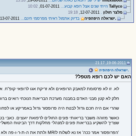
linuxsboot
יש לי שני רופאים כאלה שניהם...
29-06-2011,
13:26
Tallyco
הייתי שנים אצל רופא קבוע...
01-07-2011,
10:02
מלצר חולון
.
12-07-2011,
19:18
.ישראלה היפהפיה
בדיוק אתמול ראיתי מפרסמי חינם...
13-07-2011,
19-06-2011, 21:17
.ישראלה היפהפיה
האם יש לכם רופא מטפל?
לא. זו לא פרסומת למאבק הרופאים ולא זריקת אגו לרופאי קופ"ח. א
חלק לא קטן מבני האדם במבנה מערכת הבריאות הנוכחי רואים ברופ
שהרי אם היה חכם גדול לבטח היה פרופסור גדול באמריקע או לפחות
כאשר מזוהה משבר בריאותי פונים החולים לרפואת יועצים. כאבי בט
שצריך להשקיע בבריאות פונים למנהלי מחלקות דרך הביטוח המשלי
'הפרופסור אמר ככה' אז נא לשלוח לMRI ולתת את ה-ת-ר-ו-פה ולא את הגנריקה התחליפית. זהו, ועכשיו אנו בריאים...