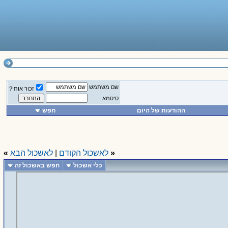
שם משתמש
זכור אותי?
סיסמא
ההודעות של היום
חפש
«
לאשכול הקודם
|
לאשכול הבא
»
כלי אשכול
חפש באשכול זה