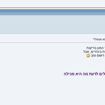
פא מטפל?"
המון בדיקות
 בינתיים, אבל
 רושם טוב