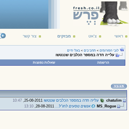
ראשי
צ'אט
מבזקים
צור קשר
לובי הפורומים
>
תחביבים
>
בעלי חיים
עלייה חדה במספר הכלבים שננטשו
הרשמה
שאלות נפוצות
chatulim
עלייה חדה במספר הכלבים שננטשו
25-08-2011,
10:47
MS_Rogue
אנשים נוסעים לחו"ל...
28-08-2011,
13:10