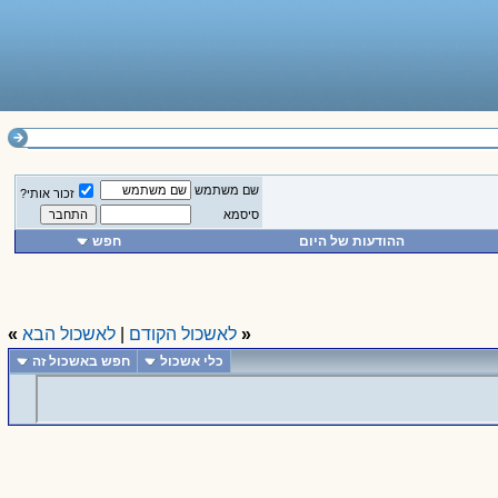
שם משתמש
זכור אותי?
סיסמא
ההודעות של היום
חפש
«
לאשכול הקודם
|
לאשכול הבא
»
כלי אשכול
חפש באשכול זה