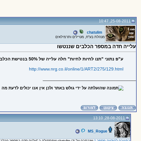
25-08-2011, 10:47
chatulim
מנהלת בע"ח, מטיילים ותרמילאים
עלייה חדה במספר הכלבים שננטשו
ע"פ נתוני "תנו לחיות לחיות" חלה עלייה של 50% בנטישת הכלבים בחודשיים האחרונים. המכלאות עמוסות והכלבים ממתינים לבית חדש
http://www.nrg.co.il/online/1/ART2/275/129.html
_____________________________________
28-08-2011, 13:10
MS_Rogue
בתגובה להודעה מספר 1
שנכתבה על ידי chatulim שמתחילה ב "עלייה חדה במספר הכלבים שננטשו"