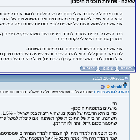
שאלה - פתיחת תוכנית חיסכון
היות ומתחיל להצטבר אצלי כסף בעו"ש החלטתי לסגור אותו למטרות 
הבעיה היא שאני לא מבין חצי מהמונחים ואת המשמעויות של התוכני
אני אשמח לשמוע עצות של אנשים לגביי תוכניות שונות ומה המשמע
כבר הציעו לי ריבית צמודה למדד וריבית ועוד משהו שנקרא פריים (א
וכמו כן גם חבר הציע לי לקנות קרנות...
אני אשמח אם התשובות יתיחסו גם למטרות השונות-
לדוגמא: חסכון לילד הוא להרבה שנים ורצוי שיהיה בעל רמת סיכון נמ
אבל חסכון לרכב הוא יחסית קצר(גג שנתיים) ויכול להיות בעל רמת סיכ
20-09-2011, 21:13
shruki
בתגובה להודעה מספר 1
שנכתבה על ידי arik.sol שמתחילה ב "שאלה - פתיחת תוכנית חיסכון"
היי,
מושגים בתוכניות חיסכון-
שתסגור סכום גדול יותר וליותר זמן.
שנה המדד היה 4%, אתה תקבל 4% על התוכנית שלך.