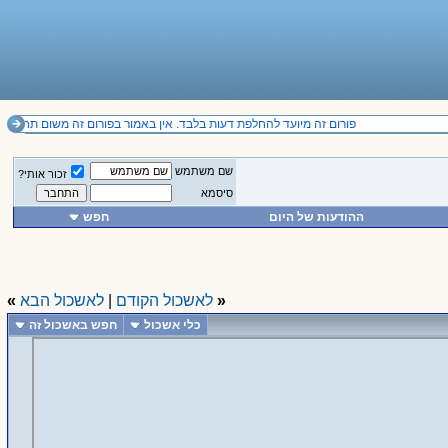
פורום זה מיועד להחלפת דעות בלבד. אין באמור בפורום זה משום תחליף לייעוץ מקצועי ואין להסתמך על הנכתב בו. .co.il
שם משתמש
זכור אותי?
סיסמא
ההודעות של היום
חפש
«
לאשכול הקודם
|
לאשכול הבא
»
כלי אשכול
חפש באשכול זה