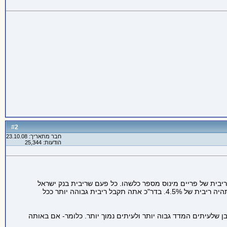
2
#
חבר מתאריך: 23.10.08
הודעות: 25,344
 בנק ישראל + 1.5%. כלומר- אם היום הריבית היא 3.25%, אזי הפריים הוא 4.75%. בדר,כ ייתנו לך ריבית של פריים מינוס מספר כלשהו. כל פעם שריבית בנק ישראל
תשתנה, הריבית של התוכנית שלך תשתנה. אם קיבלת למשל פריים מינוס 0.75% הרי שיש לך ריבית של 4%. אם הריבית תעלה בחצי אחוז לך תהיה ריבית של 4.5%. בדר"כ אתה תקבל ריבית גבוהה יותר ככל
ור לנוע בין 1-3%, לפי החלטת בנק ישראל והממשלה. כמובן שלעיתים המדד גבוה יותר ולעיתים נמוך יותר. כלומר- אם באותה