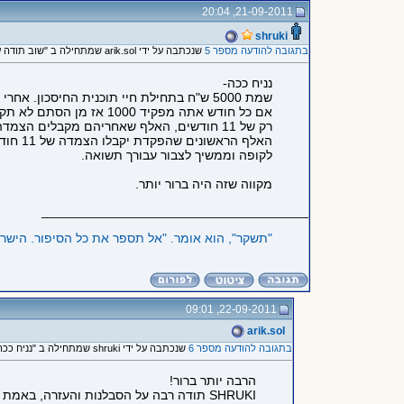
21-09-2011, 20:04
shruki
בתגובה להודעה מספר 5
שנכתבה על ידי arik.sol שמתחילה ב "שוב תודה על התשובות! אני לא..."
נניח ככה-
שמת 5000 ש"ח בתחילת חיי תוכנית החיסכון. אחרי חודש יש לך 5000 ש"ח כפול 1.04- 5200 ש"ח (אגב, 4% לחודש זה קצת יותר מדי, היפר אינפלציה, אבל נזרום איתך..).
רק של 11 חודשים, האלף שאחריהם מקבלים הצמדה רק של 10 חודשים וכך הלאה. כלומר- האלף האחרונים שתפקיד יקבלו הצמדה רק של חודש אחד.
לקופה וממשיך לצבור עבורך תשואה.
מקווה שזה היה ברור יותר.
_____________________________________
"תשקר‭,"‬ הוא אומר. "אל תספר את כל הסיפור. הישראלים, בעיקר העמותות שפועלות בקרב המסתננים פה, אוהבים שמשקרים להם‭."
22-09-2011, 09:01
arik.sol
בתגובה להודעה מספר 6
שנכתבה על ידי shruki שמתחילה ב "נניח ככה- שמת 5000 ש"ח בתחילת..."
הרבה יותר ברור!
SHRUKI תודה רבה על הסבלנות והעזרה, באמת שפעם ראשונה הבנתי את הסינית הזאת...