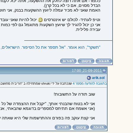
כלומר- אם אתה רוצה לחלק את ההשקעה, אתה יכול לקנות קרן
הבדל מסוים, אם כי לא בכל קרן).
האמת שאני לא מכיר עמלה ליועץ ההשקעות בבנק, אני חושב
וטיפ לעתיד- לכולם יש אינטרסים
יכול להיות שאני עובד 
אני כן יכול להגיד לך שיועץ השקעות מתוגמל גם לפי כמות ה
עבירה פלילית.
_____________________________________
"תשקר‭,"‬ הוא אומר. "אל תספר את כל הסיפור. הישראלים, בעיקר העמותות שפועלות בקרב המסתננים פה, אוהבים שמשקרים להם‭."
21-09-2011, 17:00
arik.sol
בתגובה להודעה מספר 4
שנכתבה על ידי shruki שמתחילה ב "הריבית מחושבת לפי חודש, כל..."
שוב תודה על התשובות!
אני לא בטוח שהבנתי אותך, "יקבל את ההצמדה של כל ה
(אני אשמח אם תתיחס למספרים בדוגמא שהבאתי, אני 
אני קצת עוקב פה בפורם וההתרשמות שלי היא שאתה עו