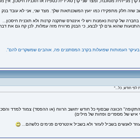
 מנייתית מסוכנת, ומצד שני קרן סולידית כספית או תוכנית חיסכון, אין ממ
 שזה חלק מתפקידו כמו יועץ המשכנתאות שלך. מצד שני, אני לא עובד בנק ו
בחברה של קרנות נאמנות ויש לי אינטרס שתקנה קרנות ולא תוכנית חיסכון...
תנועות שהוא גרם לך לבצע, כי הבנק מרוויח מזה עמלות, לכן קח גם את דבריו 
תקופה" הכוונה שבסוף כל חודש יחושב הרווח (או ההפסד) צמוד למדד והסכו
איש של מספרים ופחות של מילים)
זר לאנשים בשביל לעזור ולא בשביל אינטרסים פנימים כלשהם...