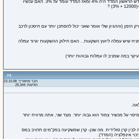
איך מחושבת הריבית? כלומר נניח בחרתי תכנית צמודה למדד,לפני שנה הפקדתי5000 ש"ח בחשבון ומאז כל חודש הפקדתי 1000 ש"ח. בחודש הראשון המדד היה 4% ומאז המדד עומד על 3%. האם עכשיו
זמן (וההגיון שלי אומר שאני יכול להסתכן יותר עם חיסכון לרכב
ניח שיש עמלה ליועץ השקעות... האם חילוק ההשקעות יגרור עמלה
עיקר במה שמניב לו עמלות גבוהות יותר)
4
#
חבר מתאריך: 23.10.08
הודעות: 25,344
אה.
מיסוי על מכשיר צמוד הוא גבוה יותר. מצד שני, אתה מרוויח יותר
ה לבין קרן סולידית. מה שכן- קרן שמשקיעה בפק"מים תחויב במס