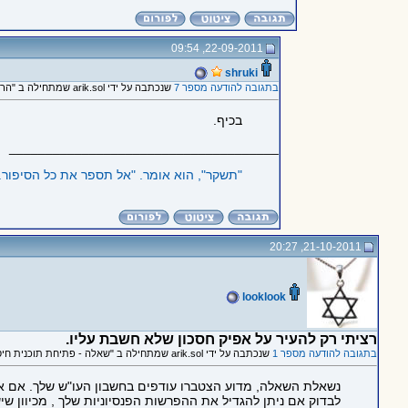
22-09-2011, 09:54
shruki
בתגובה להודעה מספר 7
שנכתבה על ידי arik.sol שמתחילה ב "הרבה יותר ברור! SHRUKI תודה..."
בכיף.
_____________________________________
"תשקר‭,"‬ הוא אומר. "אל תספר את כל הסיפור. הישראלים, בעיקר העמותות שפועלות בקרב המסתננים פה, אוהבים שמשקרים להם‭."
21-10-2011, 20:27
looklook
רציתי רק להעיר על אפיק חסכון שלא חשבת עליו.
בתגובה להודעה מספר 1
שנכתבה על ידי arik.sol שמתחילה ב "שאלה - פתיחת תוכנית חיסכון"
נשאלת השאלה, מדוע הצטברו עודפים בחשבון העו"ש שלך. אם את
לבדוק אם ניתן להגדיל את ההפרשות הפנסיוניות שלך , מכיוון שיש