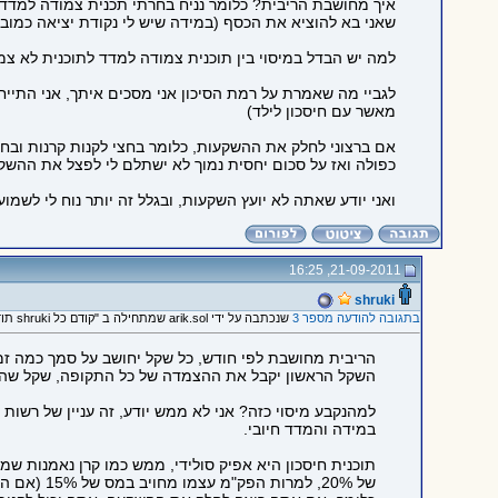
שאני בא להוציא את הכסף (במידה שיש לי נקודת יציאה כמובן) אני מקבל את כל הסכום שנ
למה יש הבדל במיסוי בין תוכנית צמודה למדד לתוכנית לא צמו
לגביי מה שאמרת על רמת הסיכון אני מסכים איתך, אני התייח
מאשר עם חיסכון לילד)
אם ברצוני לחלק את ההשקעות, כלומר בחצי לקנות קרנות ובחצ
כפולה ואז על סכום יחסית נמוך לא ישתלם לי לפצל את ההשק
ואני יודע שאתה לא יועץ השקעות, ובגלל זה יותר נוח לי לשמ
21-09-2011, 16:25
shruki
בתגובה להודעה מספר 3
שנכתבה על ידי arik.sol שמתחילה ב "קודם כל shruki תודה על התשובה..."
הריבית מחושבת לפי חודש, כל שקל יחושב על סמך כמה זמ
השקל הראשון יקבל את ההצמדה של כל התקופה, שקל שהפ
למהנקבע מיסוי כזה? אני לא ממש יודע, זה עניין של רשות ה
במידה והמדד חיובי.
תוכנית חיסכון היא אפיק סולידי, ממש כמו קרן נאמנות שמ
של 20%, למרות הפק"מ עצמו מחויב במס של 15% (אם היית משקיע בו ישירות). אבל- הוא מחושב רק על הרווח הריאלי, כלומר הרווח בניכוי אינפלציה (המדד).