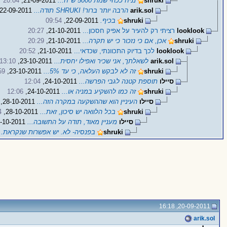
shruki
נניח ככה- שמת 5000 ש"ח...
21-09-2011,
20:04
arik.sol
הרבה יותר ברור! SHRUKI תודה...
22-09-2011,
shruki
בכיף.
22-09-2011,
09:54
looklook
רציתי רק להעיר על אפיק חסכון...
21-10-2011,
20:27
shruki
אכן, אם כי נזכור כי יש תקרה...
21-10-2011,
20:29
looklook
לכך בדיוק התכוונתי, שכדאי...
21-10-2011,
20:52
arik.sol
לשאלתך, אני שכיר ואפילו יחסית...
23-10-2011,
13:10
shruki
זה לא לבקש העלאה, כי עד 5%...
23-10-2011,
59
סיילו
תוספת קטנה לגבי הפרשה...
24-10-2011,
12:04
shruki
זה כמו להשקיע במניה או...
24-10-2011,
12:06
סיילו
העיניין הוא שההשקעה במקרה הזה...
28-10-2011,
shruki
בכל הלוואה יש סיכון, זאת...
28-10-2011,
4
סיילו
מעניין מאוד, תודה על התשובה...
28-10-2011,
shruki
בפנסיה- לא. יש אפשרות שנקראת...
20-09-2011, 16:18
arik.sol