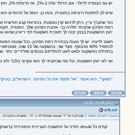
יש גם הצמדה לדולר- אם הדולר עלה ב-2%, אז הרווחת 2%, חוץ מהריבית עצמה על התוכנית. למשל- אם יש לך פיקדון צמוד של 1% והצמדה למדד, והמדד היה 3%, אתה תקבל 4% סה"כ.
שים לב לתחנות היציאה בתוכנית, וכמו כן- המס על הרווחים הוא 15% על תוכנית לא צמודה ו-20% על צמודה.
כפי שחברך ציין, ניתן לרכוש קרן נאמנות, בהוראת קבע חודשית או
רמת הסיכון שתבחר תלויה בך- אהבת הסיכון שלך, המטרה, תקופ
יועץ ההשקעות בבנק יבנה לך תוכנית השקעות לפי ריאיון שהוא
חשוב לדעת- יש לך טעות בבחירת רמת הסיכון- ככל שטווח הפעולה
להפסיד 40% מהכסף. 
בתחילת ההשקעה ולאט לאט להחליפם בנכסים סולידיים יותר. שוב
אני לא יועץ השקעות, וכל מה שכתבתי לך הוא עקרוני בלבד ולא מ
_____________________________________
"תשקר‭,"‬ הוא אומר. "אל תספר את כל הסיפור. הישראלים, בעיקר העמותות שפועלות בקרב המסתננים פה, אוהבים שמשקרים להם‭."
21-09-2011, 12:59
arik.sol
בתגובה להודעה מספר 2
שנכתבה על ידי shruki שמתחילה ב "היי, מושגים בתוכניות..."
קודם כל shruki תודה על התשובה העניינית והמהירה! ברשותך יש לי עוד כמה שאלות...