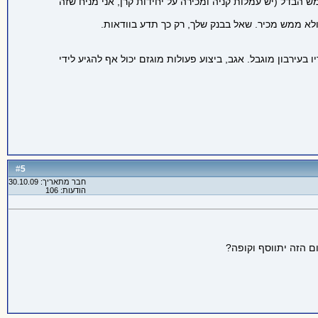
ש הבדל (יש עמלות קניה ומכירה על יחידות קרן, אני מניח שזה
לא ממש מכיר. שאל בבנק שלך, רק כך תדע בוודאות.
בעירבון מוגבל. אגב, ביצוע פעולות מוגזם יכול אף להגיע לידי
5
#
חבר מתאריך: 30.10.09
הודעות: 106
ם הזה יתווסף וקופה?