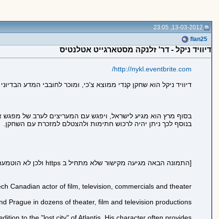
13-03-2012, 23:05
flan25
דיוויד ניקל - דר' זלנקה מסטארגייט אטלנטיס
http://nykl.eventbrite.com/
דיוויד ניקל הוא שחקן קנדי ממוצא צ'כי, ומוכר לחובבי המדע הבדיו
בסוף מרץ הוא מגיע לישראל, ויפגש עם המעריצים לערב של מפגש א
בנוסף לכך ניתן יהיה לרכוש חתימות ולהצטלם למזכרת עם השחקן.
[התמונה הבאה מגיעה מקישור שלא מתחיל ב https ולכן לא הוטמעה בדף כדי לשמור על https תקין:
h Canadian actor of film, television, commercials and theater.
 Prague in dozens of theater, film and television productions.
dition to the "lost city" of
Atlantis
. His character often provides