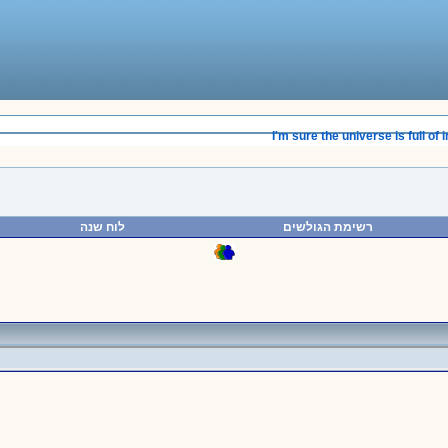
______________________________________
I'm sure the universe is full of in
רשימת הגולשים
לוח שנה