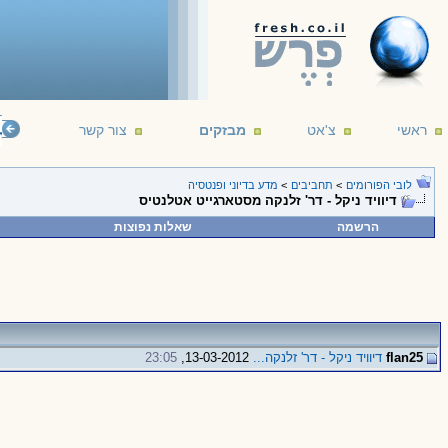
ראשי
צ'אט
מבזקים
צור קשר
telligent life. It's just been too intelligent to come here.
--- Arthur C. Clarke
16/12/1
לובי הפורומים
>
תחביבים
>
מדע בדיוני ופנטסיה
דיוויד ניקל - דר' זלנקה מסטארגייט אטלנטיס
הרשמה
שאלות נפוצות
flan25
דיוויד ניקל - דר' זלנקה...
13-03-2012,
23:05