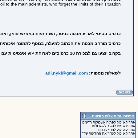
foil to the main scientists, who forget the limits of their situation.
כרטיס בסיסי לארוע מכסה כניסה, השתתפות במפגש אומן, ואת ה
כרטיס מורחב מכסה את הכתוב למעלה, בנוסף לתמונה איכותית ע
בקרוב יוצעו גם למכירה 10 כרטיסים לארוחת VIP אינטימית עם השחקן.
לשאלות נוספות:
adi.nykl@gmail.com
אפשרויות משלוח הודעות
אתה
לא יכול
לפתוח אשכולות חדשים
אתה
לא יכול
להגיב לאשכולות
אתה
לא יכול
לצרף קבצים
אתה
לא יכול
לערוך את ההודעות שלך