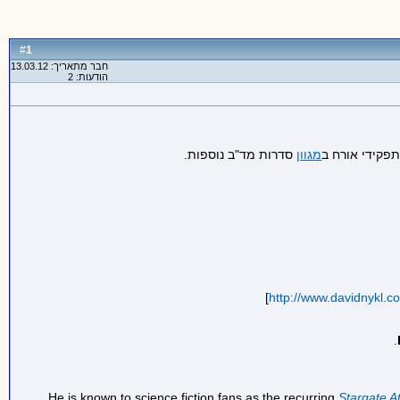
1
#
חבר מתאריך: 13.03.12
הודעות: 2
תפקידי אורח ב
מגוון
סדרות מד"ב נוספות.
]
http://www.davidnykl.
He is known to
science fiction
fans as the recurring
Stargate At