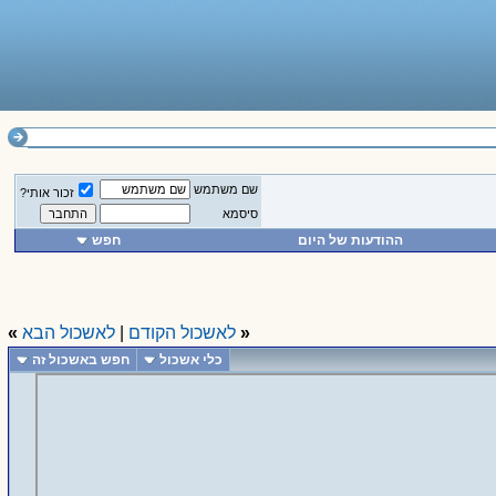
שם משתמש
זכור אותי?
סיסמא
ההודעות של היום
חפש
«
לאשכול הקודם
|
לאשכול הבא
»
כלי אשכול
חפש באשכול זה