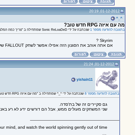
01-12-2012, 20:19
^_^
מה עם איזה RPG חדש טוב?
בתגובה להודעה מספר 1
שנכתבה על ידי Sonic ReLoaDeD שמתחילה ב "צריך כמה המלצות למשחקים D: (תוכן ההודעה יהיה קצת יותר מובן)"
Skyrim ?
אם אתה אוהב את הסגנון הזה אפילו אפשר לשחק FALLOUT של בתסדה, אחלה סדרה. מעביר תזמן אחלה
01-12-2012, 21:24
yishain11
בתגובה להודעה מספר 8
שנכתבה על ידי ^_^ שמתחילה ב "מה עם איזה RPG חדש טוב?"
גם סקיירים זה של בת'סדה.
שני המשחקים מעולים ממש, אבל הם דורשים ידע לא רע באנגל
_____________________________________
ur mind, and watch the world spinning gently out of time