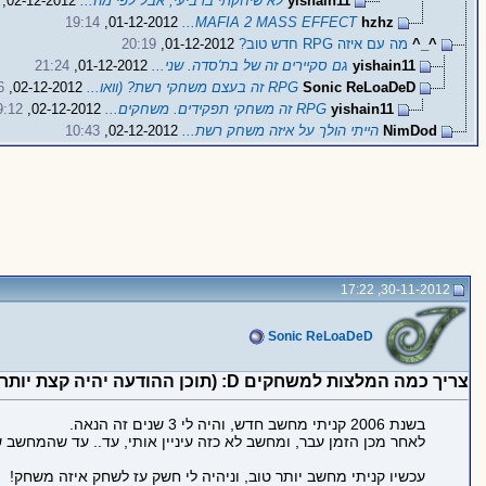
yishain11
לא שיחקתי ברביעי, אבל לפי מה...
02-12-2012,
19:14
01-12-2012,
MAFIA 2 MASS EFFECT...
hzhz
^_^
מה עם איזה RPG חדש טוב?
01-12-2012,
20:19
yishain11
גם סקיירים זה של בת'סדה. שני...
01-12-2012,
21:24
Sonic ReLoaDeD
RPG זה בעצם משחקי רשת? (וואו...
02-12-2012,
6
yishain11
RPG זה משחקי תפקידים. משחקים...
02-12-2012,
9:12
NimDod
הייתי הולך על איזה משחק רשת...
02-12-2012,
10:43
30-11-2012, 17:22
Sonic ReLoaDeD
צריך כמה המלצות למשחקים D: (תוכן ההודעה יהיה קצת יותר מובן)
בשנת 2006 קניתי מחשב חדש, והיה לי 3 שנים זה הנאה.
לאחר מכן הזמן עבר, ומחשב לא כזה עיניין אותי, עד.. עד שהמחשב ש
עכשיו קניתי מחשב יותר טוב, וניהיה לי חשק עז לשחק איזה משחק!