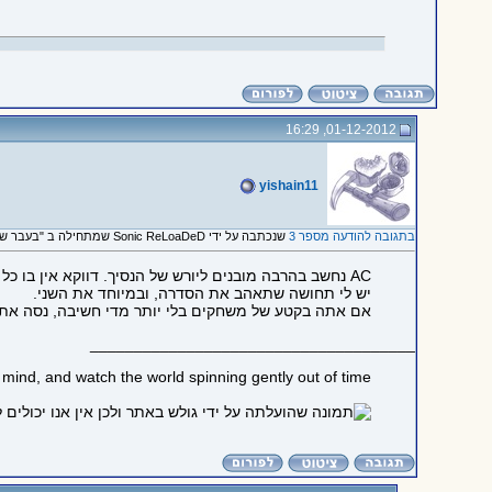
01-12-2012, 16:29
yishain11
בתגובה להודעה מספר 3
שנכתבה על ידי Sonic ReLoaDeD שמתחילה ב "בעבר שחקתי.. כול סדרות..."
AC נחשב בהרבה מובנים ליורש של הנסיך. דווקא אין בו כל כך הרבה פאזלים, ואלה שיש בו לא הכרחיים ברובם.
יש לי תחושה שתאהב את הסדרה, ובמיוחד את השני.
אם אתה בקטע של משחקים בלי יותר מדי חשיבה, נסה את BORDERLANDS ואת ההמשך. משחק אקשן עם אלמנטים קלים של RPG, אבל כיפי בטירוף ועם הרבה OOTING
_____________________________________
mind, and watch the world spinning gently out of time