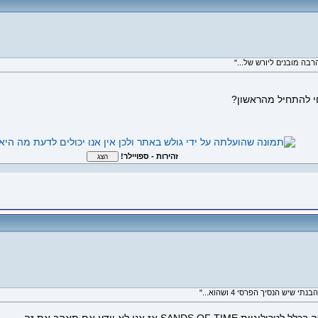
זהירות - ספויילר!