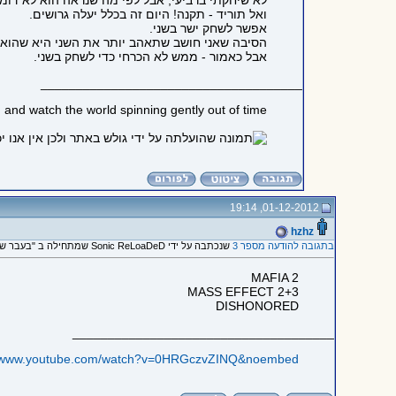
לא שיחקתי ברביעי, אבל לפי מה שנראה הוא לא דומה בכלל לטרילוגיית SANDS OF TIME א
ואל תוריד - תקנה! היום זה בכלל יעלה גרושים.
אפשר לשחק ישר בשני.
הסיבה שאני חושב שתאהב יותר את השני היא שהוא יו
אבל כאמור - ממש לא הכרחי כדי לשחק בשני.
_____________________________________
 and watch the world spinning gently out of time
01-12-2012, 19:14
hzhz
בתגובה להודעה מספר 3
שנכתבה על ידי Sonic ReLoaDeD שמתחילה ב "בעבר שחקתי.. כול סדרות..."
MAFIA 2
MASS EFFECT 2+3
DISHONORED
_____________________________________
//www.youtube.com/watch?v=0HRGczvZINQ&noembed