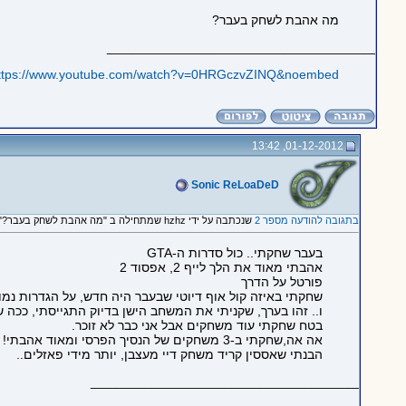
מה אהבת לשחק בעבר?
_____________________________________
ttps://www.youtube.com/watch?v=0HRGczvZINQ&noembed
01-12-2012, 13:42
Sonic ReLoaDeD
בתגובה להודעה מספר 2
שנכתבה על ידי hzhz שמתחילה ב "מה אהבת לשחק בעבר?"
בעבר שחקתי.. כול סדרות ה-GTA
אהבתי מאוד את הלך לייף 2, אפסוד 2
פורטל על הדרך
שחקתי באיזה קול אוף דיוטי שבעבר היה חדש, על הגדרות נמו
ו.. זהו בערך, שקניתי את המשחב הישן בדיוק התגייסתי, ככה שלא ניצלתי 100% את המשחקים 
בטח שחקתי עוד משחקים אבל אני כבר לא זוכר.
אה אה,שחקתי ב-3 משחקים של הנסיך הפרסי ומאוד אהבתי!
הבנתי שאססין קריד משחק דיי מעצבן, יותר מידי פאזלים..
_____________________________________