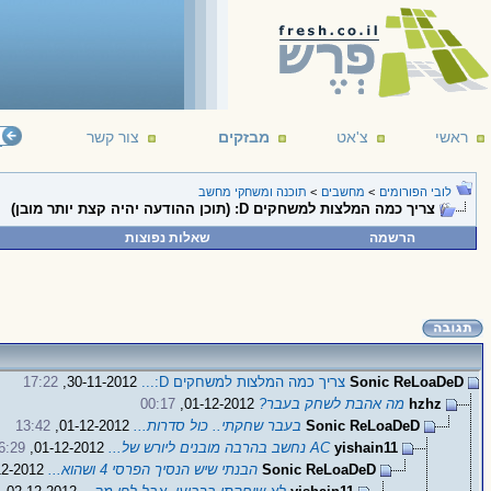
ראשי
צ'אט
מבזקים
צור קשר
לובי הפורומים
>
מחשבים
>
תוכנה ומשחקי מחשב
צריך כמה המלצות למשחקים D: (תוכן ההודעה יהיה קצת יותר מובן)
הרשמה
שאלות נפוצות
Sonic ReLoaDeD
צריך כמה המלצות למשחקים D:...
30-11-2012,
17:22
hzhz
מה אהבת לשחק בעבר?
01-12-2012,
00:17
Sonic ReLoaDeD
בעבר שחקתי.. כול סדרות...
01-12-2012,
13:42
yishain11
AC נחשב בהרבה מובנים ליורש של...
01-12-2012,
6:29
Sonic ReLoaDeD
הבנתי שיש הנסיך הפרסי 4 ושהוא...
02-12-2012,