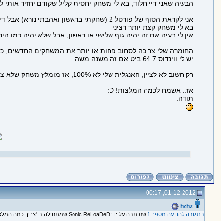
הבעיה שאני דיי חלוד, בא לי משחק יחסית קליל שקודם יחזיר אותי ל
אני לקראת הסוף של פורטל 2 (שחקתי בראשון ואהבתי נורא) אבל דיי הפסקתי לשחק כי הסוף דיי משעמם.
בא לי משחק קצת יותר רציני
אין לי בעיה אם זה יהיה גוף שלישי או ראשון, אבל שלא יהיה כמו הי
החומרה שלי צריכה לסחוב פחות או יותר את המשחקים החדשים, ככ
יש לי ווינדוס 7 64 ביט אם זה משנה משהו.
רק חשוב לא לציין, האנגלית שלי לא 100%, אז מומלץ משחק שלא צריך לדעת אנגלית פרפקט.
אז.. אשמח לכמה המלצות! D:
תודה.
_____________________________________
01-12-2012, 00:17
hzhz
בתגובה להודעה מספר 1
שנכתבה על ידי Sonic ReLoaDeD שמתחילה ב "צריך כמה המלצות למשחקים D: (תוכן ההודעה יהיה קצת יותר מובן)"