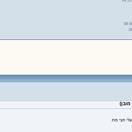
09:15
08:5
0
לי חצי מת.