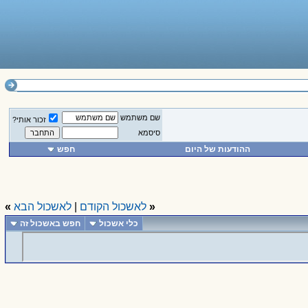
שם משתמש
זכור אותי?
סיסמא
ההודעות של היום
חפש
«
לאשכול הקודם
|
לאשכול הבא
»
כלי אשכול
חפש באשכול זה