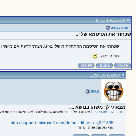
10-11-2004, 10:56
aviavisror
שכחתי את הסיסמא שלי ..
שכחתי את הסיסמת ההתחלתית שלי ב-XP רציתי לדעת אם מישהו יודע אול איך אפשר לפתוח אותה בכל זאת .. חבל לי לפרמט את המחשב ..
תודה רבה ..
10-11-2004, 11:56
IPXX
מצאתי לך משהו בנושא ....
בתגובה להודעה מספר 1
שנכתבה על ידי aviavisror שמתחילה ב "שכחתי את הסיסמא שלי .."
http://support.microsoft.com/defaul...kb;en-us;321305
אני מקווה שזה יעזור