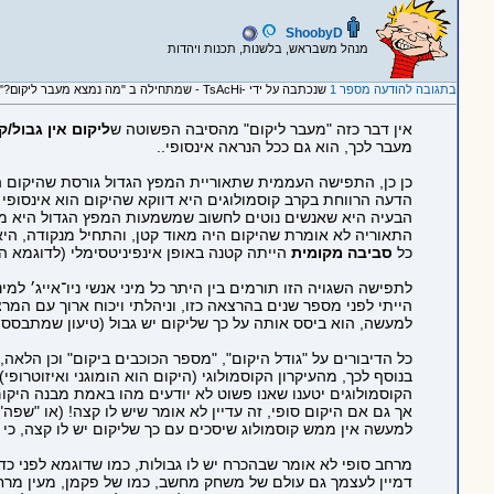
ShoobyD
מנהל משבראש, בלשנות, תכנות ויהדות
בתגובה להודעה מספר 1
שנכתבה על ידי -TsAcHi - שמתחילה ב "מה נמצא מעבר ליקום?"
אין דבר כזה "מעבר ליקום" מהסיבה הפשוטה ש
ליקום אין גבול/ק
מעבר לכך, הוא גם ככל הנראה אינסופי..
כן כן, התפישה העממית שתאוריית המפץ הגדול גורסת שהיקום ה
הדעה הרווחת בקרב קוסמולוגים היא דווקא שהיקום הוא אינסופי
הבעיה היא שאנשים נוטים לחשוב שמשמעות המפץ הגדול היא מעין
התאוריה לא אומרת שהיקום היה מאוד קטן, והתחיל מנקודה, הי
כל
סביבה מקומית
הייתה קטנה באופן אינפיניטסימלי (לדוגמא היק
לתפישה השגויה הזו תורמים בין היתר כל מיני אנשי ניו־אייג׳ למי
הייתי לפני מספר שנים בהרצאה כזו, וניהלתי ויכוח ארוך עם המ
למעשה, הוא ביסס אותה על כך שליקום יש גבול (טיעון שמתבסס
כל הדיבורים על "גודל היקום", "מספר הכוכבים ביקום" וכן הלא
בנוסף לכך, מהעיקרון הקוסמולוגי (היקום הוא הומוגני ואיזוטרופי)
הקוסמולוגים יטענו שאנו פשוט לא יודעים מהו באמת מבנה היקום
אך גם אם היקום סופי, זה עדיין לא אומר שיש לו קצה! (או "שפה
למעשה אין ממש קוסמולוג שיסכים עם כך שליקום יש לו קצה, כי סותר
מרחב סופי לא אומר שבהכרח יש לו גבולות, כמו שדוגמא לפני כד
דמיין לעצמך גם עולם של משחק מחשב, כמו של פקמן, מעין מרח