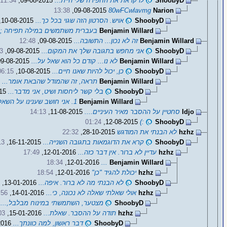
ShoobyD
לו קראת את החפירה שלי היית...
09-08-2015,
11:34
13:38
09-08-2015,
80wFCwlavmg
Narion
ShoobyD
אויש. הסרטון הזה שגוי בכל כך...
10-08-2015,
Benjamin Willard
בעברית משתמשים במילה תפיחה ;-
Benjamin Willard
זה לא נכון... התשובה...
09-08-2015,
12:48
ShoobyD
אני מחפש בתגובה שלך את המקום...
09-08-2015,
3
Benjamin Willard
לא נו... קודם כל הוא שאל על...
09-08-2015,
ShoobyD
כן, יכול להיות שאנו חיים...
10-08-2015,
06:15
Benjamin Willard
תראה, זה שהמודל שהבאת אומר...
10-08-2015,
ShoobyD
בלי קשר ליחסות ושיט, אני מדבר...
11-08-2015,
Benjamin Willard
1. אני חושב שענינו על השאלה...
Idjo
סחטיין על ההסבר מאיר העיניים....
11-08-2015,
14:13
01:24
12-08-2015,
:)
ShoobyD
hzhz
לא הבנתי את המודגש
28-10-2015,
22:32
ShoobyD
קרא את הדוגמאות בתגובה השנייה...
16-11-2015,
13
hzhz
עדיין לא ברור. אין דבר כזה...
12-01-2016,
17:49
18:34
12-01-2016,
...
Benjamin Willard
hzhz
יכולת להגיד "כן"
12-01-2016,
18:54
ShoobyD
לא הבנתי מה לא ברור. איפה...
13-01-2016,
5
hzhz
אולי שאלתי שאלה לא נכונה, כי...
14-01-2016,
:56
ShoobyD
מצטער, השתמשתי במינוח מבלבל,...
16,
hzhz
תודה על ההסבר. שאלת...
15-01-2016,
03
ShoobyD
דבר ראשון, למה כוונתך...
15-01-2016,