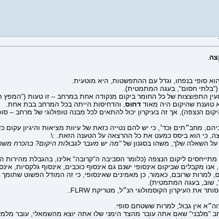
צה
.
וא סופי בנפחו, וגדל עם ההתפשטות, היא מוטעית.
 ("בלתי חסום", בעגה המתמטית).
 התפוצצות של כל החומר ביקום מנקודה אחת במרחב – זו טעות ("המפץ הגד
א טוענת שהיקום היה מאוד
דחוס
, והדחיסות הייתה בכל המרחב בבת אחת.
ום הנצפה), אך זה בעיקרון יכול להתאים לכל מבנה טופולוגי של מרחב – סופי
ניהם, מחב״תים וכד׳, כי יש להם נטייה כזאת של עיוות מציאות והיגיון עקום כ
רצה, כי הוא ביסס כמעט את כל ההרצאה על הטענה הזאת. :\
 על השאלה שלך, משהו בסגנון של
"מה יש מעבר לגבולות היקום? בהכרח משהו 
ה, מתייחסים ליקום הנצפה (כלומר הסביבה ה"קרובה" אלינו, בהגבלת מהירות
, אנו מקבלים שביקום אינסופי ישנם גם אינסוף כוכבים, אינסוף גלקסיות, אינסו
, למרות שרובם, כאמור, כן מאמינים שאינסופי, כי זה המודל הפשוט שתומך 
", שוב, בעגה המתמטית).
 את העיקרון הקוסמולוגי הנ״ל, מטריקת FLRW..
וה״א אין גבול, למרות ששטחם סופי.
ב "מלבני" שאם אתה עובר מהצד הימני שלו אתה יוצא מהשמאלי, עובר מלמ