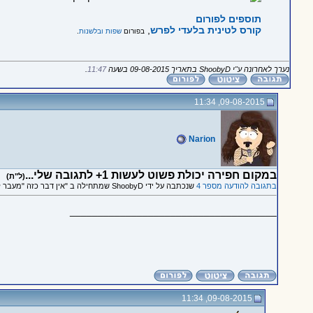
תוספים לפורום
קורס לטינית בלעדי לפרש
,
בפורום
שפות ובלשנות
.
נערך לאחרונה ע"י ShoobyD בתאריך 09-08-2015 בשעה
11:47
.
09-08-2015, 11:34
Narion
במקום חפירה יכולת פשוט לעשות 1+ לתגובה שלי...
(ל"ת)
בתגובה להודעה מספר 4
שנכתבה על ידי ShoobyD שמתחילה ב "אין דבר כזה "מעבר ליקום"..."
_____________________________________
09-08-2015, 11:34