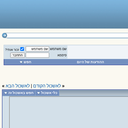
שם משתמש
זכור אותי?
סיסמא
ההודעות של היום
חפש
«
לאשכול הקודם
|
לאשכול הבא
»
כלי אשכול
חפש באשכול זה