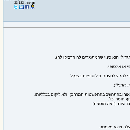
הודעות: 33,133
ול" הוא כינוי שהמתנגדים לה הדביקו לה).
 או אינסופי.
די להגיע לטענות פילוסופיות בשנקל.
רוחני!"
).
 האור ובהתחשב בהתפשטות המרחב), ולא ליקום בכלליותו.
ף חומר וכו׳.
בראיות. [ראה תוספת]
עלה ויוצא מלמטה