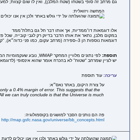
גם מרחב זה סופי בשטחו (שטח המלבן), ואין לו שום קצוות; למע
המחשה ויזואלית:
אלו דוגמאות דו־ממדיות, אך אותו דבר חל גם בתלת־ממד
במקום מלבן, נתאר את אותו הדבר בדיוק רק לגבי קובייה, שכל פאה שלה "מאוחדת" עם הנגדית לה; מרחב 
דוגמאות נוספות הן 3–ספירה (מרחב עקום, כמו פני כדוה״א), "קרן פיקארד" (כנ״ל) ועוד..
תוספת:
לפי נתונים מלוויין המחקר WMAP, נובע שעקמומיות המרחב היא 0, בסטייה זעירה, וזה תומך בהשערה שהיקום אינסופי בגודלו.
יש לציין שמרחב "שטוח" לא בהכרח אומר שהוא אינסופי (לדוגמא 3–טורוס גם שטוח, כאמור לעיל), אבל זה המודל הפשוט ביותר, ולכן הוא זה שהרוב מניחים שמתקיים [ע״ע תערו של אוקאם]
עריכה:
עוד תוספת
על צורת היקום, באתר נאס״א:
only a 0.4% margin of error. This suggests that the
 All we can truly conclude is that the Universe is much
פה הם נותנים הסבר למושגים בקוסמולוגיה:
http://map.gsfc.nasa.gov/universe/bb_concepts.html
_____________________________________