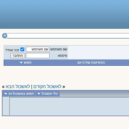
שם משתמש
זכור אותי?
סיסמא
ההודעות של היום
חפש
«
לאשכול הקודם
|
לאשכול הבא
»
כלי אשכול
חפש באשכול זה