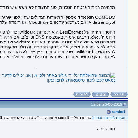
מבחינת רמת האבטחה הטכנית, סוג התעודה לא משפיע שום דבר. ההבדל בין DV/OV/EV הוא בסך הכל בנוכחות שדות נוספים בתוך התעודה. זו לא הצ
COMODO הוא אחד מספקי התעודות הגדולים שהיו לפני שהיה letsencrypt (ראה
letsencrypt, או אם נשתמש עד אז ב Cloudflare, אז תעודה שלהם.
הדומיין), אלא חייבים א
אתה לא עושה אוטומציה, אתה בסוף תפספס. זה חלק מהקונספט 
להשתמש ב wildcard - שכל אתר/סאבדומיין ייצר
לא תלוי באף מחשב אחר כדי שהתעודות שלו יווצרו ויוחלפו אוטומ
_____________________________________
נמאס לכם לזכור סיסמאות? לחצו כאן!
26-08-2019, 12:59
ramboli
בתגובה להודעה מספר 1
שנכתבה על ידי ramboli שמתחילה ב "יש סיבה לא להשתמש בSSL חינמי?"
תודה רבה