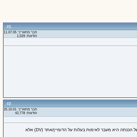
1
#
חבר מתאריך: 11.07.05
הודעות: 1,029
2
#
חבר מתאריך: 25.10.01
הודעות: 42,778
אם אתה עושה לזה אוטומציה, אין סיבה (מבחינת הצפנה), של לא לעשות את זה. יוצא דופן ספציפי הוא אם אתה רוצה תעודה שרמת הוידוא של הכנתה היא מעבר לאימות בעלות על הדומיין/אתר (DV) אלא