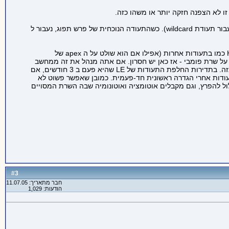
), והוא "גדול" כי עלותו זולה יחסית (כמה דולרים לשנה עבור תעודת wildcard). כשהתעודה הנוכחית של פרש תפוג, נעבור ל
החסרון היחיד של LetsEncrypt הוא תעודות wildcard: כדי להפיק אותן, המחשב שמפיק לא יכול לאמת את עצמו באמצעי stateless ע"ג HTTP כמו בתעודות אחרות (אפילו אם הוא שולט על ה apex של
עתי) לתהליך שרץ על שרת פומבי - אז כאן יש חסרון. אם אתה מנהל את זה ממחשב
מאובטח שלא חשוף לאינטרנט, שמפיק תעודות wildcard ואז מעלה אותן אוטומטית לשרתים השונים, אז אין בעייה. אבל אז אתה צריך מחשב כזה. בתדירות החלפת התעודות של LE שהיא פעם ב 3 חודשים, אם
ודות אחרי הגדרה ראשונית חד-פעמית. כמובן שאפשר פשוט לא
חשב שעלול להפרץ, וגם מקבלים אוטומציה ואוטונומיה שבה השרת המסויים
3
#
חבר מתאריך: 11.07.05
הודעות: 1,029