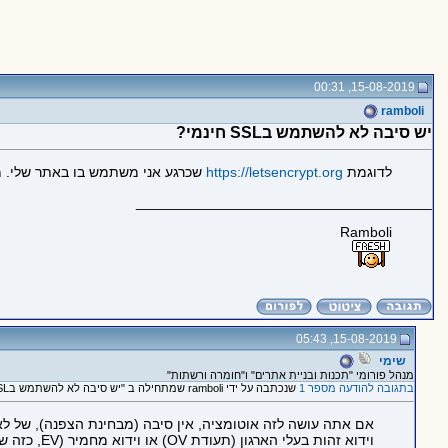
15-08-2019, 00:31
ramboli
יש סיבה לא להשתמש בSSL חינמי?
לדוגמת
https://letsencrypt.org
שכרגע אני משתמש בו באתר שלי. מדוע לשלם כ
_____________________________________
Ramboli
15-08-2019, 05:43
שימי
מנהל פורומי "תכנות ובניית אתרים" ו"חומרה ורשתות"
בתגובה להודעה מספר 1
שנכתבה על ידי ramboli שמתחילה ב "יש סיבה לא להשתמש בSSL חינמי?"
וידוא זהות בעלי הארגון (תעודת OV) או וידוא מחמיר (EV, כזה שעושה פס ירוק על שורת הכתובת וכותב את שם הארגון והמדינה שלו לפניה).