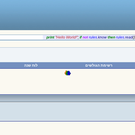
‎print
‎"Hello World!"
;
if‎
‎not
rules
.
‎know
‎then
rules
.
‎rea
רשימת הגולשים
לוח שנה