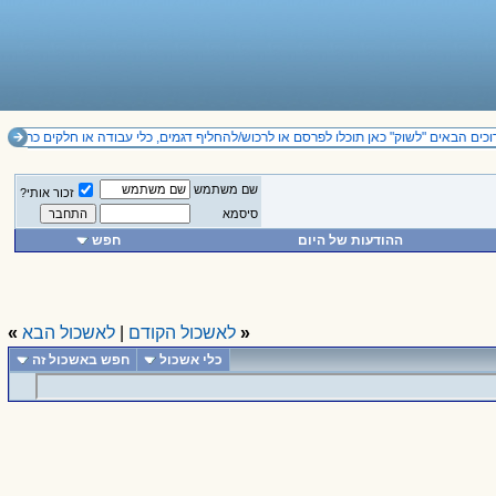
כים הבאים "לשוק" כאן תוכלו לפרסם או לרכוש/להחליף דגמים, כלי עבודה או חלקים כרצונכם
שם משתמש
זכור אותי?
סיסמא
ההודעות של היום
חפש
«
לאשכול הקודם
|
לאשכול הבא
»
כלי אשכול
חפש באשכול זה