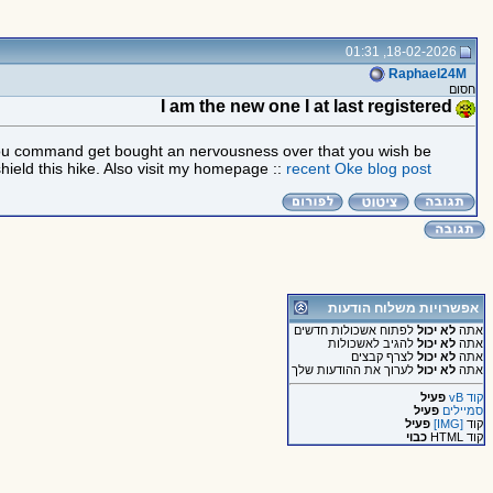
18-02-2026, 01:31
Raphael24M
חסום
I am the new one I at last registered
s, you command get bought an nervousness over that you wish be
hield this hike. Also visit my homepage ::
recent Oke blog post
אפשרויות משלוח הודעות
אתה
לא יכול
לפתוח אשכולות חדשים
אתה
לא יכול
להגיב לאשכולות
אתה
לא יכול
לצרף קבצים
אתה
לא יכול
לערוך את ההודעות שלך
קוד vB
פעיל
סמיילים
פעיל
קוד
[IMG]
פעיל
קוד HTML
כבוי