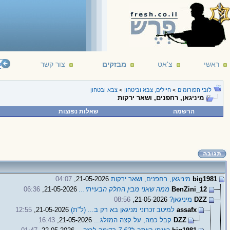
ראשי
צ'אט
מבזקים
צור קשר
●●● ברוכים הבאי
לובי הפורומים
>
חיילים, צבא וביטחון
>
צבא ובטחון
מיניגאן, רחפנים, ושאר ירקות
הרשמה
שאלות נפוצות
big1981
מיניגאן, רחפנים, ושאר ירקות
21-05-2026,
04:07
BenZini_12
ממה שאני מבין החלק הבעייתי...
21-05-2026,
06:36
DZZ
מיניגאן?
21-05-2026,
08:56
assafx
למיטב זכרוני מניגאן בא רק ב... (ל"ת)
21-05-2026,
12:55
DZZ
קבל כמה, על קצה המזלג...
21-05-2026,
16:43