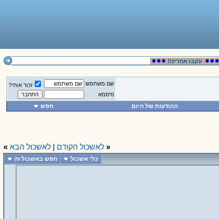
●●●
עקבו אחרינו!
שם משתמש
זכור אותי?
סיסמא
ההודעות של היום
חפש
«
לאשכול הקודם
|
לאשכול הבא
»
כלי אשכול
חפש באשכול זה