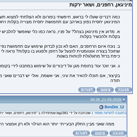
מיניגאן, רחפנים, ושאר ירקות
כמה דברים שעלו לי בראש, חיפשתי בפורום ולא הצלחתי למצוא תשוב
המיניגאן יחסית נפוץ בארהב עם תחמושת יחסית מצוייה בקלות ויח
א. מדוע אין מיניגאן בצהל? על פניו, נראה כמו כלי שאפשר להלביש
בקלות ולהכשיר בקלות.
ב. נוכח איום הרחפנים, האם לא נכון לבדוק שימוש עם תחמושת נפ
שתוכל בצורה אוטומטית להנעל על רחפן ולפגוע בו בקלות? נראה לי 
כיפת ברזל מתגלגלת לכוחות בשטח.
ג. אני זוכר עוד בחומת מגן על דיבורים על שימוש במחבט לירי בקומ
בקיצור, אם תוכלו להאיר את עיני, אני אשמח, אולי יש דברים שאני
תודה
21-05-2026, 06:36
BenZini_12
בתגובה להודעה מספר 1
שנכתבה על ידי big1981 שמתחילה ב "מיניגאן, רחפנים, ושאר ירקות"
ממה שאני מבין החלק הבעייתי יותר הוא הגילוי ולא רק אמצעי הי