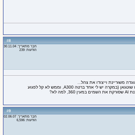
8
#
חבר מתאריך: 30.11.04
הודעות: 239
דה משוריינת וייצודו את צהל...
אני חושב, ויכול להיות שאני טועה, שמיניגאן אם תחמושת 7.62 נפיצה יכולה לכסות תא שטח דיי מהר, ולחסל בקלות יתרה לעומת משהו כמו שוטגאן (במקרה יש לי אחד ברטה A300, וממש לא קל לפגוע
 לא?
9
#
חבר מתאריך: 02.06.07
הודעות: 6,596