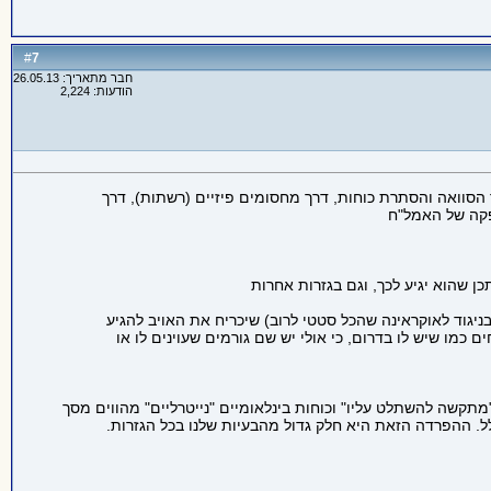
7
#
חבר מתאריך: 26.05.13
הודעות: 2,224
הסוואה והסתרת כוחות, דרך מחסומים פיזיים (רשתות), דרך
פקה של האמל"ח
ן שהוא יגיע לכך, וגם בגזרות אחרות
ניגוד לאוקראינה שהכל סטטי לרוב) שיכריח את האויב להגיע
ה קל למצוא מרחבי שיגור נוחים כמו שיש לו בדרום, כי אולי יש שם גורמים שעוינים לו או
מתקשה להשתלט עליו" וכוחות בינלאומיים "נייטרליים" מהווים מסך
ל. ההפרדה הזאת היא חלק גדול מהבעיות שלנו בכל הגזרות.