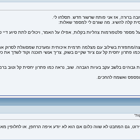
ה ברורה, אז אני פותח שרשור חדש. תסלחו לי.
סית קלה להשיג. מה שגרם לי למספר שאלות:
 על מספר פלטפורמות צהליות בקלות, אפילו על האמר, ויכולים לתת סיוע דיי
יצה/מתפזרת בשילוב עם מצלמה תרמית איכותית ומערכת שמסוגלת לסרוק את 
כמו פתרון יחסית קל עם ציוד שקיים בשוק, צריך אנשי תוכנה וקוד לשדך את 
ות גבוהים בלשב עקב בעיות הגבהה. שוב, נראה כמו פתרון יחסית קל וטוב בר
 מפספס ואשמח להחכים.
ירוט, גם המחבט לא שווה כלום אם הוא לא יודע איפה הרחפן, או לחלופין מאת