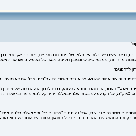
, נראה ששם יש תלאי על תלאי של פתרונות חלקיים, מאיתור אקוסטי, דרך 
כוונות מיוחדות, אמצעי שיבוש וכמובן תקיפה מנגד של מפעילים ושרשרת אס
ון לרחפנים"
נים וליצור איזור הרג שעוצר אוגדה משוריינת צה"לית, אבל אם לא נפעל ייתכ
 ואמל"ח אחר, אז תמרון ותנועה לעומק דרום לבנון הוא גם סוג של פתרון (ב
למקומות שאולי פחות ידידותיים לו, גם אם הרחפן טכנית יכול לטוס 50 ק"מ, על הקרקע לא בטוח שלחיזבאללה יהי
ותקפים ממדינה או יישות, אבל זה תמיד "ארגון סורר" והממשלה הלגיטימית "
טה רק את החמוש עם המדים הנכונים של הארגון הסורר שבאותו רגע הוא מופל