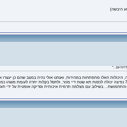
וע היבשה)
ות עם..."
היכולות האלו מתפתחות במהירות, ואנחנו אולי נהיה במצב שהם כן יעצרו אוג
לוב עם מצלמה תרמית איכותית וסריקה אופטית על ידי תוכנת AI שסורקת את השמים במעין 360, למה