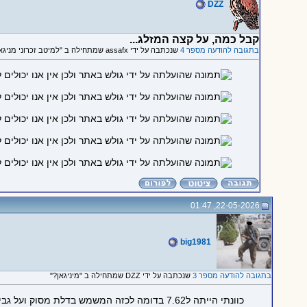
DZZ
קבל כמה, על קצה המזלג...
בתגובה להודעה מספר 4
שנכתבה על ידי assafx שמתחילה ב "למיטב זכרוני מניגאן בא רק ב 7.62"
22-05-2026, 01:47
big1981
בתגובה להודעה מספר 3
שנכתבה על ידי DZZ שמתחילה ב "מיניגאן?"
כוונתי הייתה ל7.62 בדומה לכזה המשמש בדלת מסוק ועל גבי האמרים