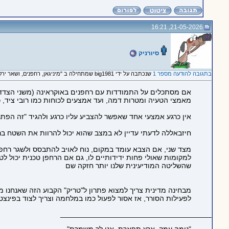
21-05-2026, 16:21
סיורניק
בתגובה להודעה מספר 1
שנכתבה על ידי big1981 שמתחילה ב "מיניגאן, רחפנים, ושאר ירקות"
אם מסתכלים על התמודדות עם רחפנים באוקראינה (משני הצדדים)
מאמצי הטעיה ומטרות דמה, ועד אמצעים לכוחות כמו רובי ציד, 
אין כרגע אמצעי אחד שאפשר להצביע עליו כרגע ולהגיד "זה הפתר
חיזבאללה לדעתי עדיין לא במצב שהוא יכול להרוות את השטח ברחפ
מצד שני, אם הצבא עומד במקום, נוח לאויב להתבסס ולשגר רחפנים
שהשליטה המודיעינית שלנו יותר חזקה שם
מבחינה מדינית צריך למצוא פתרון ל"טריק" הקבוע הזה שאנחנו מ
לפעילות הסורר, אז אסור לפעול כמו במלחמה וצריך לצוד בפינצ
_____________________________________