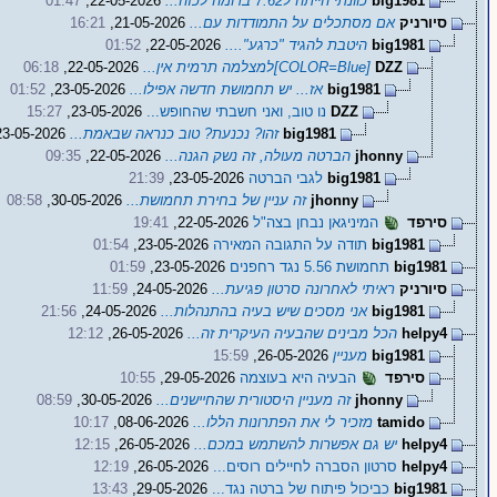
big1981
כוונתי הייתה ל7.62 בדומה לכזה...
22-05-2026,
01:47
סיורניק
אם מסתכלים על התמודדות עם...
21-05-2026,
16:21
big1981
היטבת להגיד "כרגע"....
22-05-2026,
01:52
DZZ
[COLOR=Blue]למצלמה תרמית אין...
22-05-2026,
06:18
big1981
אז... יש תחמושת חדשה אפילו...
23-05-2026,
01:52
DZZ
נו טוב, ואני חשבתי שהחופש...
23-05-2026,
15:27
big1981
זהו? נכנעת? טוב כנראה שבאמת...
23-05-2026,
jhonny
הברטה מעולה, זה נשק הגנה...
22-05-2026,
09:35
big1981
לגבי הברטה
23-05-2026,
21:39
jhonny
זה עניין של בחירת תחמושת...
30-05-2026,
08:58
סירפד
המיניגאן נבחן בצה"ל
22-05-2026,
19:41
big1981
תודה על התגובה המאירה
23-05-2026,
01:54
big1981
תחמושת 5.56 נגד רחפנים
23-05-2026,
01:59
סיורניק
ראיתי לאחרונה סרטון פגיעת...
24-05-2026,
11:59
big1981
אני מסכים שיש בעיה בהתנהלות...
24-05-2026,
21:56
helpy4
הכל מבינים שהבעיה העיקרית זה...
26-05-2026,
12:12
big1981
מעניין
26-05-2026,
15:59
סירפד
הבעיה היא בעוצמה
29-05-2026,
10:55
jhonny
זה מעניין היסטורית שהחיישנים...
30-05-2026,
08:59
tamido
מזכיר לי את הפתרונות הללו...
08-06-2026,
10:17
helpy4
יש גם אפשרות להשתמש במכם...
26-05-2026,
12:15
helpy4
סרטון הסברה לחיילים רוסים...
26-05-2026,
12:19
big1981
כביכול פיתוח של ברטה נגד...
29-05-2026,
13:43