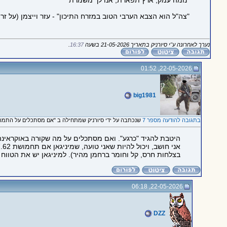
"נומה עמק, ארץ תפארת, אנו לך משמרת"
"צה"ל הוא הצבא הערבי הטוב במזרח התיכון" - עזר וייצמן (על זר
נערך לאחרונה ע"י סיורניק בתאריך 21-05-2026 בשעה
16:37
.
22-05-2026, 01:52
big1981
בתגובה להודעה מספר 7
שנכתבה על ידי סיורניק שמתחילה ב "אם מסתכלים על התמודד
היטבת להגיד "כרגע". ואם מסתכלים על מה שקורה באוקראינה, 
בצלחות חרס, קל וחומר ברחמן מהיר). למיניגאן יש את הטווח והתחמושת... בשי
22-05-2026, 06:18
DZZ