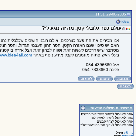
29-06-2005, 11:51
idea
העולם כפר גלובלי קטן, מה זה נוגע לי?
אנו מכירים את התופעה כצרכנים, אולם רובנו חושבים שכלכלית נהנ
האם יש סיכוי שגם האזרח הקטן, חסר ההון העצמי הגדול, וחסר הניס
מסתבר שיש דרכים לעשות זאת ושווה לבחון זאת אצל אזרחים קטנים
בעלי ראש פתוח מוזמנים לקבל מידע נוסף באתר
www.idea4all.com
איל 054-4396660
פנינה 054-7833660
אפשרויות משלוח הודעות
אתה
לא יכול
לפתוח אשכולות חדשים
אתה
לא יכול
להגיב לאשכולות
אתה
לא יכול
לצרף קבצים
אתה
לא יכול
לערוך את ההודעות שלך
קוד vB
פעיל