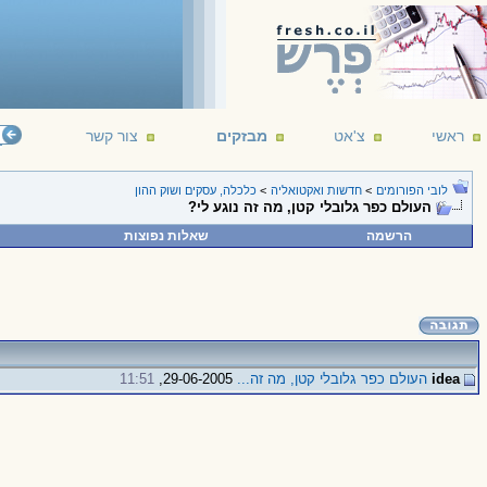
ראשי
צ'אט
מבזקים
צור קשר
לובי הפורומים
>
חדשות ואקטואליה
>
כלכלה, עסקים ושוק ההון
העולם כפר גלובלי קטן, מה זה נוגע לי?
הרשמה
שאלות נפוצות
idea
העולם כפר גלובלי קטן, מה זה...
29-06-2005,
11:51