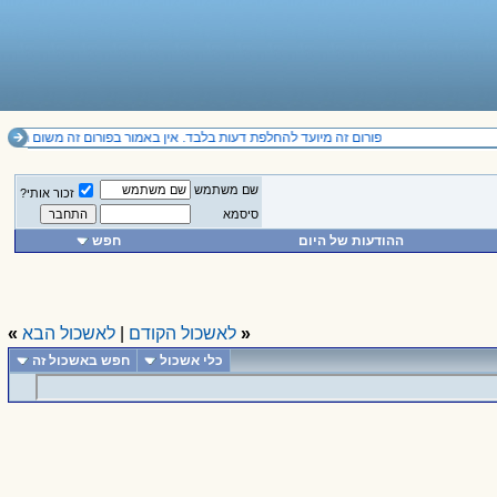
פורום זה מיועד להחלפת דעות בלבד. אין באמור בפורום זה משום תחליף לייעוץ מקצועי ואין להסתמך על הנכתב בו. 
שם משתמש
זכור אותי?
סיסמא
ההודעות של היום
חפש
«
לאשכול הקודם
|
לאשכול הבא
»
כלי אשכול
חפש באשכול זה