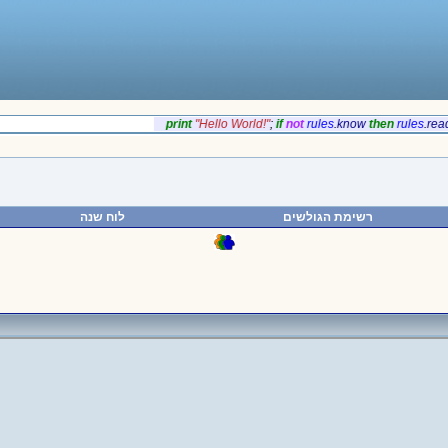
‎print
‎"Hello World!"
;
if‎
‎not
rules
.
‎know
‎then
rules
רשימת הגולשים
לוח שנה