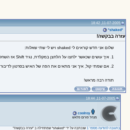
11-07-2005, 18:42
*shaked*
עזרה בבקשה!
שלום אני חדש קוראים לי shaked ויש לי שתי שאלות:
1. איך עושים שכאשר ילחצו על הלחצן במקלדת, נגיד Shift אז השחקן ירביץ?
2. אם שמתי קול, איך אני מתאים את הפה של האיש בסרטון לדיבור בקול?
תודה רבה מראש!
11-07-2005, 18:44
coolroy
מנהל פורום פלאש
בתגובה להודעה מספר 1
שנכתבה על ידי *shaked* שמתחילה ב "עזרה בבקשה!"