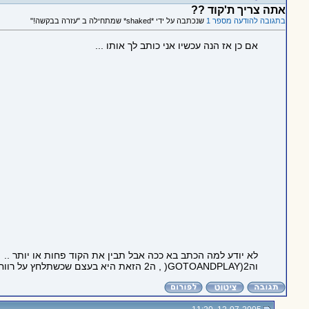
אתה צריך ת'קוד ??
בתגובה להודעה מספר 1
שנכתבה על ידי *shaked* שמתחילה ב "עזרה בבקשה!"
אם כן אז הנה עכשיו אני כותב לך אותו ...
לא יודע למה הכתב בא ככה אבל תבין את הקוד פחות או יותר ..
והGOTOANDPLAY)2( , ה2 הזאת היא בעצם שכשתלחץ על רווח (SPACE) לאיזה פריים תלך , אז אני סתם שמתי לך לפריים 2 ...