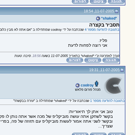
11-07-2005, 18:54
*shaked*
תסביר בקצרה
בתגובה להודעה מספר 4
שנכתבה על ידי coolroy שמתחילה ב "אם אתה לא מבין כלום אז יהיה..."
פליז.
אני רוצה לפחות לדעת
נערך לאחרונה ע"י *shaked* בתאריך 11-07-2005 בשעה
18:56
. סיבה: טעות
11-07-2005, 19:31
coolroy
מנהל פורום פלאש
בתגובה להודעה מספר 1
שנכתבה על ידי *shaked* שמתחילה ב "עזרה בבקשה!"
טוב אני אתן לך תיאוריות:
בקשר לשחקן אתה עושה מוביקליפ של מכה אשר אתה נותן לו פקודת עצור על הפרי
שצריך...