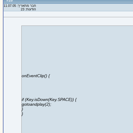
10
#
חבר מתאריך: 11.07.05
הודעות: 23
onEventClip() {
if (Key.isDown(Key.SPACE)) {
gotoandplay(2);
}
}