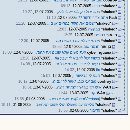
coolroy
טוב אני אתן לך תיאוריות: בקשר...
11-07-2005,
19:31
*shaked*
תודה
12-07-2005,
09:13
*shaked*
אתה יכול רק להביא לי לינק...
12-07-2005,
10:27
Fadi
אתה צריך ת'קוד ??
12-07-2005,
11:10
*shaked*
שמים את הקוד בפריים או ב...
12-07-2005,
11:20
*shaked*
בבקשה
12-07-2005,
12:03
בן אור
בפריים
12-07-2005,
12:25
*shaked*
ניסיתי זה לא עובד משום מה. ...
12-07-2005,
12:30
בן אור
תנסה שוב
12-07-2005,
12:58
cyber_iguana
זאת משום שלא שמים את הקוד...
12-07-2005,
13:00
*shaked*
מישהו יכול להביא לי קובץ fla...
12-07-2005,
13:26
*shaked*
בקשר לדיבור: ניסיתי אבל זה...
12-07-2005,
14:08
14:32
12-07-2005,
fla
*shaked*
*shaked*
תענו לי בבקשה :(
12-07-2005,
15:01
coolroy
טוב אני מוכן לעזור לך עם ה...
13-07-2005,
10:17
V-Art
איפו הדיבור\שיר שאתה רוצה...
13-07-2005,
10:51
V-Art
קח:
13-07-2005,
11:44
*shaked*
[font=Verdana]איך שומרים אותו...
01-08-2005,
16:35
*shaked*
סליחה על השאלה שלי פשוט המחשב...
01-08-2005,
19:11
*shaked*
הדיבור
02-08-2005,
15:55