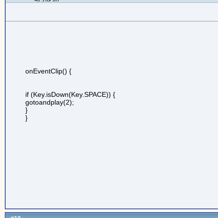
onEventClip() {
if (Key.isDown(Key.SPACE)) {
gotoandplay(2);
}
}