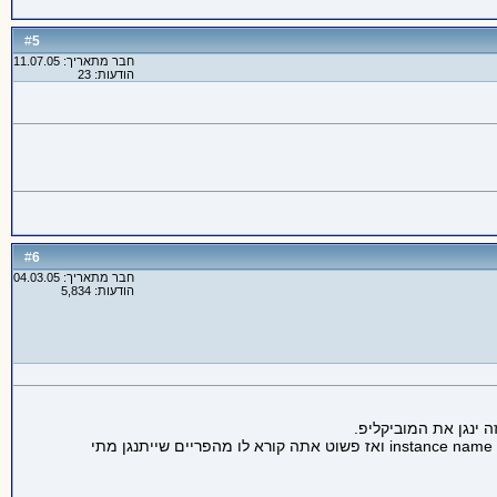
5
#
חבר מתאריך: 11.07.05
הודעות: 23
6
#
חבר מתאריך: 04.03.05
הודעות: 5,834
ובקשר לשני אתה אמור לעשות מוביקליפ עם תזוזה של פה, בפריים הראשון שהוא לא יזוז ותשים שם פקודה לעצור ובאחרים שהוא כן יזוז, תן לו instance name ואז פשוט אתה קורא לו מהפריים שייתנגן מתי