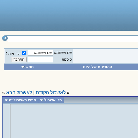
שם משתמש
זכור אותי?
סיסמא
ההודעות של היום
חפש
«
לאשכול הקודם
|
לאשכול הבא
»
כלי אשכול
חפש באשכול זה