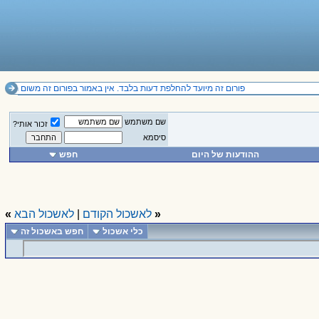
פורום זה מיועד להחלפת דעות בלבד. אין באמור בפורום זה משום תחליף לייעוץ מקצועי ואין להסתמך על הנכתב בו. 
שם משתמש
זכור אותי?
סיסמא
ההודעות של היום
חפש
«
לאשכול הקודם
|
לאשכול הבא
»
כלי אשכול
חפש באשכול זה