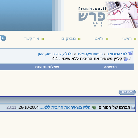
ראשי
צ'אט
מבזקים
צור קשר
לובי הפורומים
>
חדשות ואקטואליה
>
כלכלה, עסקים ושוק ההון
קליין משאיר את הריבית ללא שינוי - 4.1
הרשמה
שאלות נפוצות
הברמן של הפורום
קליין משאיר את הריבית ללא...
26-10-2004,
23:11