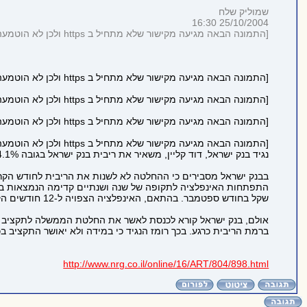
שמוליק שלח
25/10/2004 16:30
[התמונה הבאה מגיעה מקישור שלא מתחיל ב https ולכן לא הוטמעה בדף כדי לשמור על https תקין:
[התמונה הבאה מגיעה מקישור שלא מתחיל ב https ולכן לא הוטמעה בדף כדי לשמור על https תקין:
[התמונה הבאה מגיעה מקישור שלא מתחיל ב https ולכן לא הוטמעה בדף כדי לשמור על https תקין:
[התמונה הבאה מגיעה מקישור שלא מתחיל ב https ולכן לא הוטמעה בדף כדי לשמור על https תקין:
[התמונה הבאה מגיעה מקישור שלא מתחיל ב https ולכן לא הוטמעה בדף כדי לשמור על https תקין:
נגיד בנק ישראל, דוד קליין, משאיר את ריבית בנק ישראל בגובה 4.1% לחודש נובמבר. כצפוי, החליט הנגיד על אי שינוי הריבית חודש שמיני ברציפות לאחר שירדה 5% בין דצמבר 2002 לאפריל 2004.
בבנק ישראל מסבירים כי ההחלטה לא לשנות את הריבית לחודש הקר
שקל בחודש ספטמבר. בהתאם, האינפלציה הצפויה ל-12 חודשים הקרובים עולה עומדת על כ-2.5% (ממוצע התחזיות בשוק ההון), בחלק העליון של יעד יציבות המחירים.
ברמת הריבית כרגע. בכך רומז הנגיד כי במידה ולא יאושר התקציב ב
http://www.nrg.co.il/online/16/ART/804/898.html