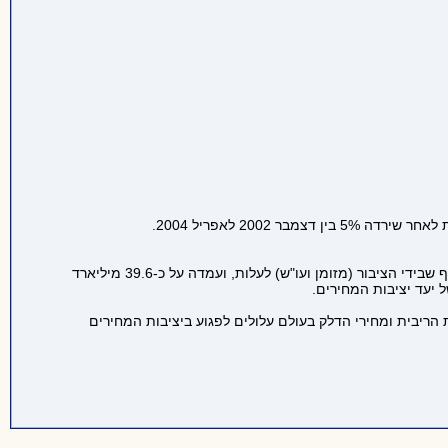
התפתחות האינפלציה לתקופה של שנה ושנתיים קדימה הנמצאות בתחום יעד יציבות המחירים – 1% עד 3% לשנה. במקביל, ממשיכה כמות הכסף שבידי הציבור (מזומן ועו"ש) לעלות, ועמדה על כ-39.6 מיליארד
במשמעת התקציבית יחד עם עליית הריבית ומחירי הדלק בעולם עלולים לפגוע ביציבות המחירים