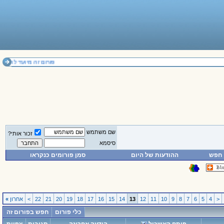
פורום זה מיועד להחלפת דעות בלבד. אי
שם משתמש
זכור אותי?
סיסמא
חפש
ההודעות של היום
סמן פורומים כנקראו
<
4
5
6
7
8
9
10
11
12
13
14
15
16
17
18
19
20
21
22
>
אחרון
»
כלי פורום
חפש בפורום זה