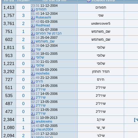
פותח האשכול
הודעה אחרונה
תגובות
צפיות
23:31
11-12-2004
1,413
0
תפוחים
תפוחים
01:45
14-12-2004
1,757
3
שפי
Rutasashi
07:43
01-03-2006
3,761
2
undercover5
RedHead
20:23
01-07-2008
751
1
שם_משתמש
הברמן של הפורום
08:16
25-04-2007
602
2
שם_משתמש
שם_משתמש
15:39
04-12-2004
1,811
5
שלוסי
עוזי
10:36
18-01-2005
913
0
שלוסי
שלוסי
11:30
11-01-2005
1,221
0
שלוסי
שלוסי
11:58
03-03-2006
3,292
3
תמיד תותחן
moshebs
21:49
21-12-2006
727
0
תירס
תירס
03:18
14-05-2006
511
0
שירלי2
שירלי2
03:17
14-05-2006
535
0
שירלי2
שירלי2
02:27
13-05-2006
487
0
שירלי2
שירלי2
02:22
13-05-2006
472
0
שירלי2
שירלי2
00:11
10-09-2013
2,384
1
שירן1
anubiswins
14:43
07-02-2005
1,080
1
שי_שי
chicoh2004
13:03
17-12-2010
2,094
2
שילגי
הכינה נחמה