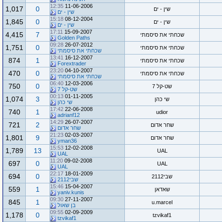
12:35
11-06-2006
1,017
0
שין - ים
שין - ים
15:18
08-12-2004
1,845
0
שין - ים
שין - ים
17:11
15-09-2007
4,415
7
שכחתי את סיסמתי
Golden Paths
09:28
26-07-2012
1,751
0
שכחתי את סיסמתי
שכחתי את סיסמתי
13:41
16-12-2007
874
1
שכחתי את סיסמתי
Forextrader
23:20
04-10-2007
470
0
שכחתי את סיסמתי
שכחתי את סיסמתי
06:40
12-03-2006
750
0
שט-קל 7
שט-קל 7
00:13
01-11-2005
1,074
3
שי כהן
שי כהן
17:42
22-06-2008
740
1
udior
adrianf12
14:29
26-07-2007
721
2
שחר אדום
שחר אדום
21:23
02-03-2007
1,801
9
שחר אדום
yman36
15:53
12-02-2008
1,789
13
UAL
UAL
11:20
09-02-2008
697
0
UAL
UAL
22:17
18-01-2009
694
0
שבי2112
שבי2112
15:46
15-04-2007
559
1
שאדאן
yaniv.kunis
09:30
27-11-2007
845
1
u.marcel
בן שאול
09:55
02-09-2009
1,178
0
tzvikaf1
tzvikaf1