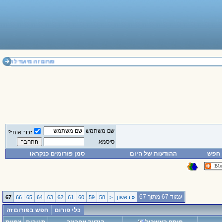
פורום זה מיועד להחלפת דעות בלבד. א
שם משתמש
זכור אותי?
סיסמא
חפש
ההודעות של היום
סמן פורומים כנקראו
עמוד 67 מתוך 67
«
ראשון
<
58
59
60
61
62
63
64
65
66
67
כלי פורום
חפש בפורום זה