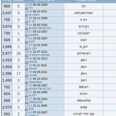
פותח האשכול
הודעה אחרונה
תגובות
צפיות
11:02
09-08-2008
869
0
רןל
רןל
16:48
08-10-2011
2,437
3
רשות האוכלוסין
el_ninyo
21:58
29-11-2009
755
0
רוני ח
רוני ח
08:48
25-03-2015
3,874
3
רונן חיים
הברמן של הפורום
16:57
03-12-2007
730
1
רונן11111
roeis01
14:31
24-05-2007
559
0
רונןיג
רונןיג
11:47
21-01-2005
1,845
1
רונן_מ
רונן_מ
18:31
22-07-2011
2,877
26
רונהפרלמן
.ישראלה היפהפיה
09:45
02-01-2012
1,919
3
רומק
shruki
22:10
01-11-2011
1,854
3
רומק
shruki
15:39
06-09-2011
1,995
17
רומק
shruki
15:45
04-10-2010
1,450
3
רומק
Spaceboy
22:47
09-09-2007
752
1
רועי999
הברמן של הפורום
16:21
22-03-2009
824
0
רות צו
רות צו
06:37
25-02-2010
969
0
קלומבוס33
קלומבוס33
13:12
22-11-2005
2,073
1
קשיש
Evil
10:43
07-10-2007
932
2
קובי הדדי לא היה
בן שאול