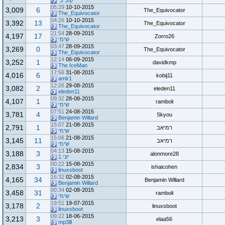
קוביבי
05:29
10-10-2015
3,009
6
The_Equivocator
The_Equivocator
04:26
10-10-2015
3,392
13
The_Equivocator
The_Equivocator
21:54
28-09-2015
4,197
17
Zorro26
שימי
03:47
28-09-2015
3,269
0
The_Equivocator
The_Equivocator
12:14
06-09-2015
3,252
1
davidkmp
The IceMan
17:56
31-08-2015
4,016
6
kobij11
amir1
12:26
29-08-2015
3,082
2
eleden11
eleden11
09:32
28-08-2015
4,107
1
ramboli
שימי
07:51
24-08-2015
3,781
4
Skyou
Benjamin Willard
15:07
21-08-2015
2,791
1
רמיאב
שימי
15:06
21-08-2015
3,145
11
רמיאב
שימי
04:13
15-08-2015
3,188
3
alonmore28
יוני.1
00:22
15-08-2015
2,834
3
ishaicohen
linuxsboot
16:32
02-08-2015
4,165
34
Benjamin Willard
Benjamin Willard
00:34
02-08-2015
3,458
31
ramboli
שימי
19:51
19-07-2015
3,178
2
linuxsboot
linuxsboot
09:22
18-06-2015
3,213
3
elaa56
mp3lll