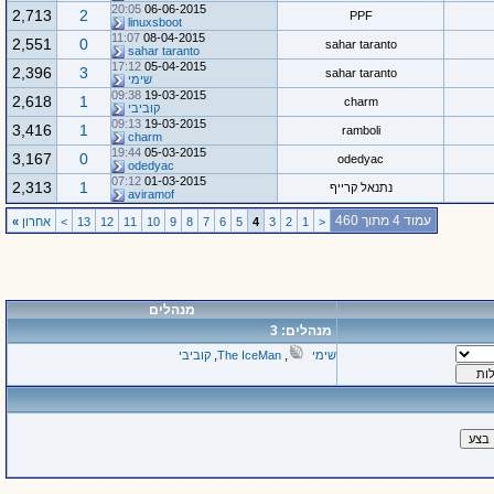
20:05
06-06-2015
2,713
2
PPF
linuxsboot
11:07
08-04-2015
2,551
0
sahar taranto
sahar taranto
17:12
05-04-2015
2,396
3
sahar taranto
שימי
09:38
19-03-2015
2,618
1
charm
קוביבי
09:13
19-03-2015
3,416
1
ramboli
charm
19:44
05-03-2015
3,167
0
odedyac
odedyac
07:12
01-03-2015
2,313
1
נתנאל קרייף
aviramof
עמוד 4 מתוך 460
<
1
2
3
4
5
6
7
8
9
10
11
12
13
>
אחרון
»
מנהלים
מנהלים: 3
שימי
,
The IceMan
,
קוביבי