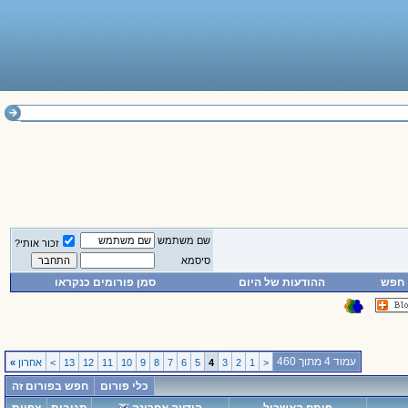
שם משתמש
זכור אותי?
סיסמא
חפש
ההודעות של היום
סמן פורומים כנקראו
עמוד 4 מתוך 460
<
1
2
3
4
5
6
7
8
9
10
11
12
13
>
אחרון
»
כלי פורום
חפש בפורום זה