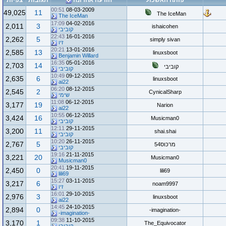
פותח האשכול
הודעה אחרונה
תגובות
צפיות
00:51
08-03-2009
49,025
11
The IceMan
The IceMan
17:09
04-02-2016
2,011
3
ishaicohen
קוביבי
22:43
16-01-2016
2,262
5
simply sivan
זיו
20:21
13-01-2016
2,585
13
linuxsboot
Benjamin Willard
16:35
05-01-2016
2,703
14
קוביבי
קוביבי
10:49
09-12-2015
2,635
6
linuxsboot
ai22
06:20
08-12-2015
2,545
2
CynicalSharp
שימי
11:08
06-12-2015
3,177
19
Narion
ai22
10:55
06-12-2015
3,424
16
Musicman0
קוביבי
12:11
29-11-2015
3,200
11
shai.shai
קוביבי
10:20
26-11-2015
2,767
5
מרכוס54
קוביבי
19:16
21-11-2015
3,221
20
Musicman0
Musicman0
20:41
19-11-2015
2,450
0
lili69
lili69
15:27
03-11-2015
3,217
6
noam9997
זיו
16:01
29-10-2015
2,976
3
linuxsboot
ai22
14:45
24-10-2015
2,894
0
-imagination-
-imagination-
09:38
11-10-2015
3,170
1
The_Equivocator